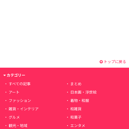
トップに戻る
カテゴリー
すべての記事
まとめ
アート
日本画・浮世絵
ファッション
着物・和服
雑貨・インテリア
和雑貨
グルメ
和菓子
観光・地域
エンタメ