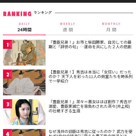
ランキング
RANKING
DAILY
WEEKLY
MONTHLY
24時間
週 間
月 間
『豊臣兄弟！』お市と柴田勝家、自刃しての最
1
期と「辞世の句」…運命を共にした２人の悲劇
【豊臣兄弟！】秀吉は本当に「女狂い」だった
2
のか？ 天下人を彩った11人の側室たちを時系列
で一挙紹介
『豊臣兄弟！』茶々＝悪女はほぼ創作？秀吉が
3
溺愛、豊臣家滅亡を背負わされた茶々(井上和)
の壮絶すぎる生涯
なぜ浅井の旧臣は秀吉に従ったのか？ 武力を使
4
わず“自分の味方”に変えた裏工作の技法とは