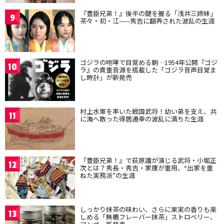
『豊臣兄弟！』後半の鍵を握る「浅井三姉妹」
9
茶々・初・江——秀吉に翻弄された波乱の生涯
ゴジラの咆哮で目覚める朝…1954年公開『ゴジ
10
ラ』の貴重音源を搭載した「ゴジラ音声目覚ま
し時計」が新発売
村上水軍を率いた戦国武将！幼い弟を支え、共
11
に海へ散った得居通幸の波乱に満ちた生涯
『豊臣兄弟！』で萩原護が演じる武将・小堀正
12
次とは？秀長・秀吉・家康が重用、“出家を重
ねた実務派”の生涯
しっかり抹茶の味わい、さらに果実の香りも楽
13
しめる「無糖フレーバー抹茶」ストロベリー、