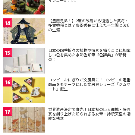
マンゴー新発売
【豊臣兄弟！】2度の改易から復活した武将・
14
多賀秀種とは？豊臣秀長に仕えた半年間と波乱
の生涯
日本の四季折々の植物や情景を描くことに相応
15
しい色を集めた水彩色鉛筆『色辞典』が新発
売！
コンビニおにぎりが文房具に！コンビニの定番
16
商品をモチーフにした文房具シリーズ『ジムマ
ート』誕生
世界遺産決定で脚光！日本初の巨大都城・藤原
17
京を創り上げた知られざる女帝・持統天皇の凄
絶な執念