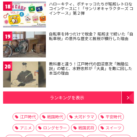
ハローキティ、ポチャッコたちが昭和レトロな
18
コインケースに！「サンリオキャラクターズ コ
インケース」第２弾
自転車を持つだけで税金？ 昭和まで続いた「自
19
転車税」の意外な歴史と脱税が横行した理由
教科書と違う！江戸時代の田沼意次「賄賂伝
20
説」の嘘と、水野忠邦が「大奥」を敵に回した
本当の理由
ランキングを表示
江戸時代
戦国時代
大河ドラマ
平安時代
アニメ
ロングセラー
戦国武将
スイーツ