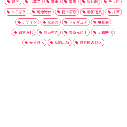
雑学
お菓子
幕末
漫画
時代劇
テレビ
べらぼう
明治時代
徳川家康
織田信長
抹茶
デザイン
文房具
フィギュア
展覧会
鎌倉時代
豊臣秀吉
豊臣兄弟！
昭和時代
光る君へ
葛飾北斎
鎌倉殿の13人