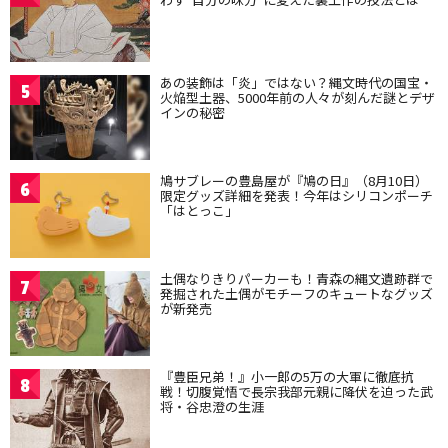
あの装飾は「炎」ではない？縄文時代の国宝・
5
火焔型土器、5000年前の人々が刻んだ謎とデザ
インの秘密
鳩サブレーの豊島屋が『鳩の日』（8月10日）
6
限定グッズ詳細を発表！今年はシリコンポーチ
「はとっこ」
土偶なりきりパーカーも！青森の縄文遺跡群で
7
発掘された土偶がモチーフのキュートなグッズ
が新発売
『豊臣兄弟！』小一郎の5万の大軍に徹底抗
8
戦！切腹覚悟で長宗我部元親に降伏を迫った武
将・谷忠澄の生涯