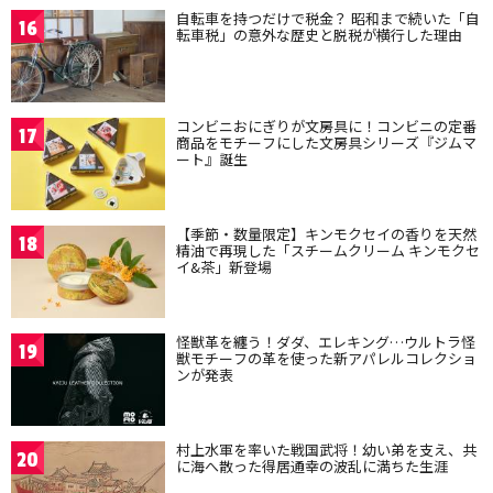
自転車を持つだけで税金？ 昭和まで続いた「自
16
転車税」の意外な歴史と脱税が横行した理由
コンビニおにぎりが文房具に！コンビニの定番
17
商品をモチーフにした文房具シリーズ『ジムマ
ート』誕生
【季節・数量限定】キンモクセイの香りを天然
18
精油で再現した「スチームクリーム キンモクセ
イ&茶」新登場
怪獣革を纏う！ダダ、エレキング…ウルトラ怪
19
獣モチーフの革を使った新アパレルコレクショ
ンが発表
村上水軍を率いた戦国武将！幼い弟を支え、共
20
に海へ散った得居通幸の波乱に満ちた生涯