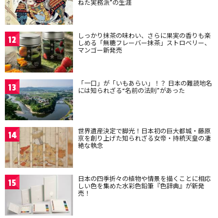
ねた実務派”の生涯
しっかり抹茶の味わい、さらに果実の香りも楽
12
しめる「無糖フレーバー抹茶」ストロベリー、
マンゴー新発売
「一口」が「いもあらい」！？ 日本の難読地名
13
には知られざる“名前の法則”があった
世界遺産決定で脚光！日本初の巨大都城・藤原
14
京を創り上げた知られざる女帝・持統天皇の凄
絶な執念
日本の四季折々の植物や情景を描くことに相応
15
しい色を集めた水彩色鉛筆『色辞典』が新発
売！