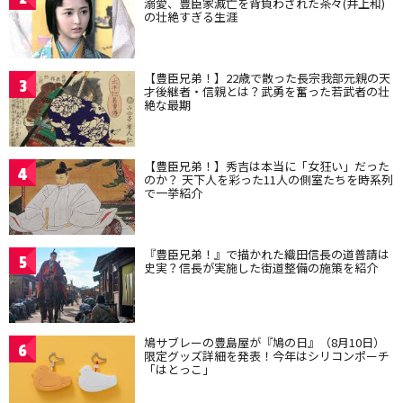
溺愛、豊臣家滅亡を背負わされた茶々(井上和)
の壮絶すぎる生涯
【豊臣兄弟！】22歳で散った長宗我部元親の天
3
才後継者・信親とは？武勇を奮った若武者の壮
絶な最期
【豊臣兄弟！】秀吉は本当に「女狂い」だった
4
のか？ 天下人を彩った11人の側室たちを時系列
で一挙紹介
『豊臣兄弟！』で描かれた織田信長の道普請は
5
史実？信長が実施した街道整備の施策を紹介
鳩サブレーの豊島屋が『鳩の日』（8月10日）
6
限定グッズ詳細を発表！今年はシリコンポーチ
「はとっこ」