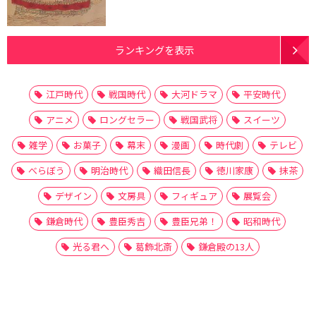
ランキングを表示
江戸時代
戦国時代
大河ドラマ
平安時代
アニメ
ロングセラー
戦国武将
スイーツ
雑学
お菓子
幕末
漫画
時代劇
テレビ
べらぼう
明治時代
織田信長
徳川家康
抹茶
デザイン
文房具
フィギュア
展覧会
鎌倉時代
豊臣秀吉
豊臣兄弟！
昭和時代
光る君へ
葛飾北斎
鎌倉殿の13人