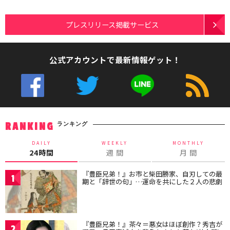
プレスリリース掲載サービス
公式アカウントで最新情報ゲット！
ランキング
RANKING
DAILY
WEEKLY
MONTHLY
24時間
週 間
月 間
『豊臣兄弟！』お市と柴田勝家、自刃しての最
1
期と「辞世の句」…運命を共にした２人の悲劇
『豊臣兄弟！』茶々＝悪女はほぼ創作？秀吉が
2