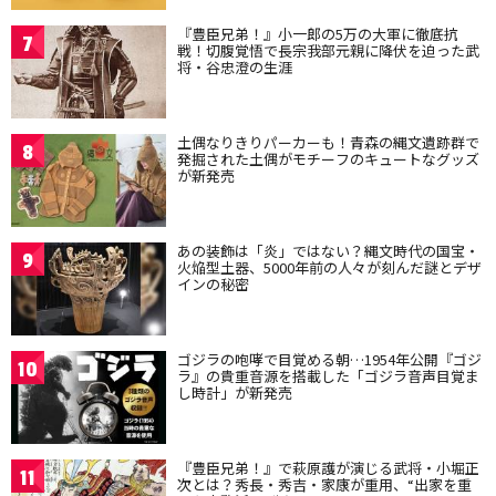
『豊臣兄弟！』小一郎の5万の大軍に徹底抗
7
戦！切腹覚悟で長宗我部元親に降伏を迫った武
将・谷忠澄の生涯
土偶なりきりパーカーも！青森の縄文遺跡群で
8
発掘された土偶がモチーフのキュートなグッズ
が新発売
あの装飾は「炎」ではない？縄文時代の国宝・
9
火焔型土器、5000年前の人々が刻んだ謎とデザ
インの秘密
ゴジラの咆哮で目覚める朝…1954年公開『ゴジ
10
ラ』の貴重音源を搭載した「ゴジラ音声目覚ま
し時計」が新発売
『豊臣兄弟！』で萩原護が演じる武将・小堀正
11
次とは？秀長・秀吉・家康が重用、“出家を重