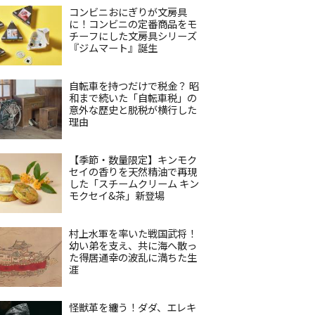
コンビニおにぎりが文房具
に！コンビニの定番商品をモ
チーフにした文房具シリーズ
『ジムマート』誕生
自転車を持つだけで税金？ 昭
和まで続いた「自転車税」の
意外な歴史と脱税が横行した
理由
【季節・数量限定】キンモク
セイの香りを天然精油で再現
した「スチームクリーム キン
モクセイ&茶」新登場
村上水軍を率いた戦国武将！
幼い弟を支え、共に海へ散っ
た得居通幸の波乱に満ちた生
涯
怪獣革を纏う！ダダ、エレキ