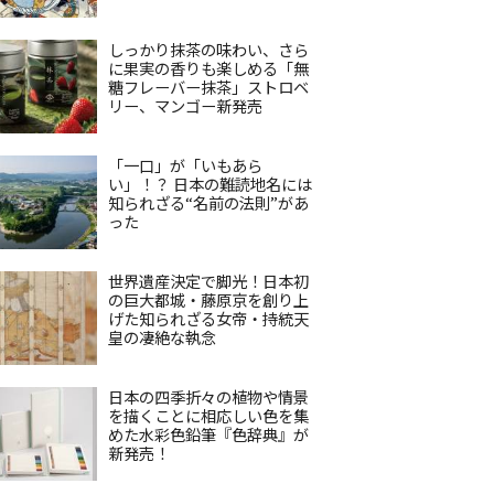
しっかり抹茶の味わい、さら
に果実の香りも楽しめる「無
糖フレーバー抹茶」ストロベ
リー、マンゴー新発売
「一口」が「いもあら
い」！？ 日本の難読地名には
知られざる“名前の法則”があ
った
世界遺産決定で脚光！日本初
の巨大都城・藤原京を創り上
げた知られざる女帝・持統天
皇の凄絶な執念
日本の四季折々の植物や情景
を描くことに相応しい色を集
めた水彩色鉛筆『色辞典』が
新発売！