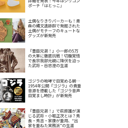
詳細を発表！今年はシリコン
ポーチ「はとっこ」
土偶なりきりパーカーも！青
森の縄文遺跡群で発掘された
土偶がモチーフのキュートな
グッズが新発売
『豊臣兄弟！』小一郎の5万
の大軍に徹底抗戦！切腹覚悟
で長宗我部元親に降伏を迫っ
た武将・谷忠澄の生涯
ゴジラの咆哮で目覚める朝…
1954年公開『ゴジラ』の貴重
音源を搭載した「ゴジラ音声
目覚まし時計」が新発売
『豊臣兄弟！』で萩原護が演
じる武将・小堀正次とは？秀
長・秀吉・家康が重用、“出
家を重ねた実務派”の生涯