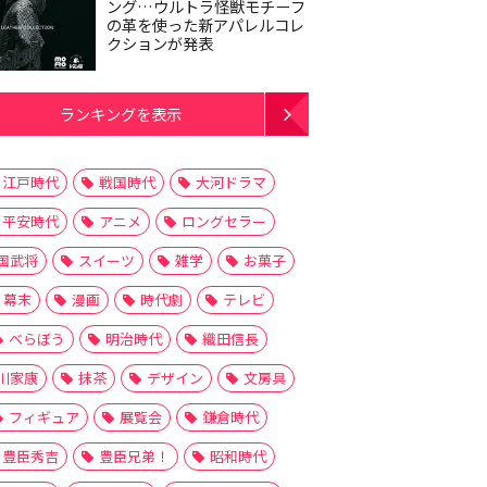
ング…ウルトラ怪獣モチーフ
の革を使った新アパレルコレ
クションが発表
ランキングを表示
江戸時代
戦国時代
大河ドラマ
平安時代
アニメ
ロングセラー
国武将
スイーツ
雑学
お菓子
幕末
漫画
時代劇
テレビ
べらぼう
明治時代
織田信長
川家康
抹茶
デザイン
文房具
フィギュア
展覧会
鎌倉時代
豊臣秀吉
豊臣兄弟！
昭和時代