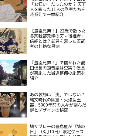
「女狂い」だったのか？ 天下
人を彩った11人の側室たちを
時系列で一挙紹介
【豊臣兄弟！】22歳で散った
長宗我部元親の天才後継者・
信親とは？武勇を奮った若武
者の壮絶な最期
『豊臣兄弟！』で描かれた織
田信長の道普請は史実？信長
が実施した街道整備の施策を
紹介
あの装飾は「炎」ではない？
縄文時代の国宝・火焔型土
器、5000年前の人々が刻んだ
謎とデザインの秘密
鳩サブレーの豊島屋が『鳩の
日』（8月10日）限定グッズ