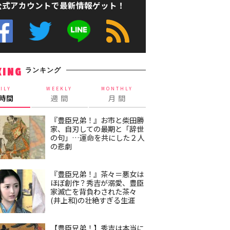
公式アカウントで最新情報ゲット！
ランキング
KING
ILY
WEEKLY
MONTHLY
4時間
週 間
月 間
『豊臣兄弟！』お市と柴田勝
家、自刃しての最期と「辞世
の句」…運命を共にした２人
の悲劇
『豊臣兄弟！』茶々＝悪女は
ほぼ創作？秀吉が溺愛、豊臣
家滅亡を背負わされた茶々
(井上和)の壮絶すぎる生涯
【豊臣兄弟！】秀吉は本当に