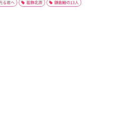
光る君へ
葛飾北斎
鎌倉殿の13人