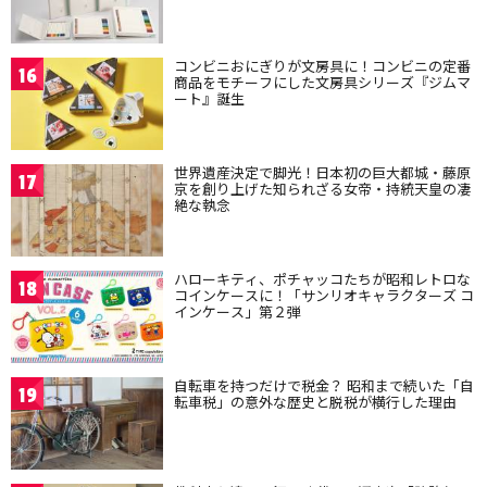
コンビニおにぎりが文房具に！コンビニの定番
16
商品をモチーフにした文房具シリーズ『ジムマ
ート』誕生
世界遺産決定で脚光！日本初の巨大都城・藤原
17
京を創り上げた知られざる女帝・持統天皇の凄
絶な執念
ハローキティ、ポチャッコたちが昭和レトロな
18
コインケースに！「サンリオキャラクターズ コ
インケース」第２弾
自転車を持つだけで税金？ 昭和まで続いた「自
19
転車税」の意外な歴史と脱税が横行した理由