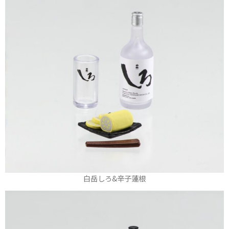
白岳しろ&辛子蓮根