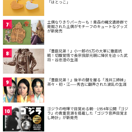
「はとっこ」
土偶なりきりパーカーも！青森の縄文遺跡群で
7
発掘された土偶がモチーフのキュートなグッズ
が新発売
『豊臣兄弟！』小一郎の5万の大軍に徹底抗
8
戦！切腹覚悟で長宗我部元親に降伏を迫った武
将・谷忠澄の生涯
『豊臣兄弟！』後半の鍵を握る「浅井三姉妹」
9
茶々・初・江——秀吉に翻弄された波乱の生涯
ゴジラの咆哮で目覚める朝…1954年公開『ゴジ
10
ラ』の貴重音源を搭載した「ゴジラ音声目覚ま
し時計」が新発売