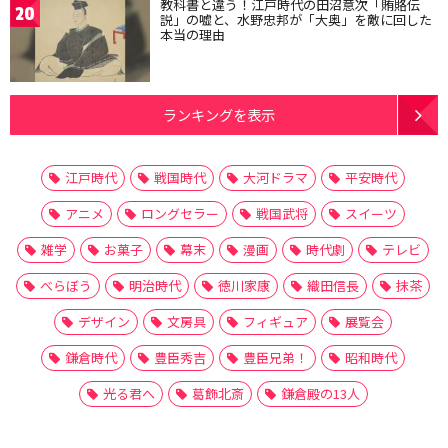
教科書と違う！江戸時代の田沼意次「賄賂伝
20
説」の嘘と、水野忠邦が「大奥」を敵に回した
本当の理由
ランキングを表示
江戸時代
戦国時代
大河ドラマ
平安時代
アニメ
ロングセラー
戦国武将
スイーツ
雑学
お菓子
幕末
漫画
時代劇
テレビ
べらぼう
明治時代
徳川家康
織田信長
抹茶
デザイン
文房具
フィギュア
展覧会
鎌倉時代
豊臣秀吉
豊臣兄弟！
昭和時代
光る君へ
葛飾北斎
鎌倉殿の13人