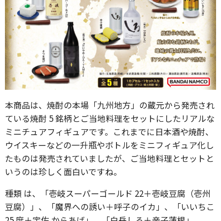
本商品は、焼酎の本場「九州地方」の蔵元から発売され
ている焼酎 5 銘柄とご当地料理をセットにしたリアルな
ミニチュアフィギュアです。これまでに日本酒や焼酎、
ウイスキーなどの一升瓶やボトルをミニフィギュア化し
たものは発売されていましたが、ご当地料理とセットと
いうのは珍しく面白いですね。
種類 は、「壱岐スーパーゴールド 22＋壱岐豆腐（壱州
豆腐）」、「魔界への誘い＋呼子のイカ」、「いいちこ
25 度＋宇佐 からあげ」、「白岳しろ＋辛子蓮根」、