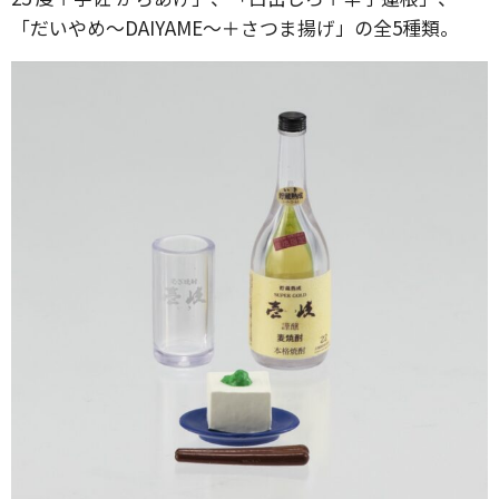
「だいやめ～DAIYAME～＋さつま揚げ」の全5種類。