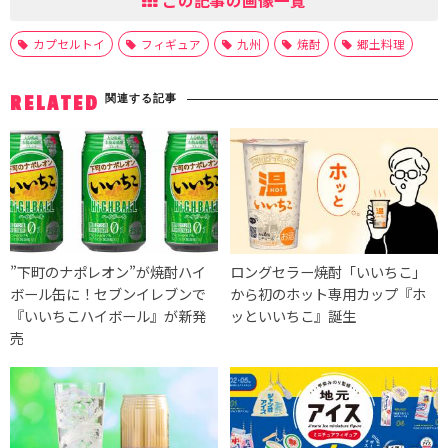
この記事の画像一覧
カプセルトイ
フィギュア
九州
焼酎
郷土料理
関連する記事
RELATED
”下町のナポレオン”が焼酎ハイ
ロングセラー焼酎「いいちこ」
ボール缶に！セブンイレブンで
から初のホット専用カップ『ホ
『いいちこハイボール』が新発
ッといいちこ』誕生
売