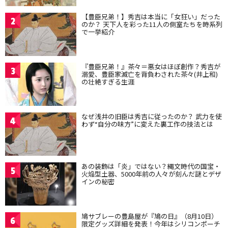
【豊臣兄弟！】秀吉は本当に「女狂い」だった
2
のか？ 天下人を彩った11人の側室たちを時系列
で一挙紹介
『豊臣兄弟！』茶々＝悪女はほぼ創作？秀吉が
3
溺愛、豊臣家滅亡を背負わされた茶々(井上和)
の壮絶すぎる生涯
なぜ浅井の旧臣は秀吉に従ったのか？ 武力を使
4
わず“自分の味方”に変えた裏工作の技法とは
あの装飾は「炎」ではない？縄文時代の国宝・
5
火焔型土器、5000年前の人々が刻んだ謎とデザ
インの秘密
鳩サブレーの豊島屋が『鳩の日』（8月10日）
6
限定グッズ詳細を発表！今年はシリコンポーチ