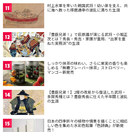
村上水軍を率いた戦国武将！幼い弟を支え、共
11
に海へ散った得居通幸の波乱に満ちた生涯
『豊臣兄弟！』で萩原護が演じる武将・小堀正
12
次とは？秀長・秀吉・家康が重用、“出家を重
ねた実務派”の生涯
しっかり抹茶の味わい、さらに果実の香りも楽
13
しめる「無糖フレーバー抹茶」ストロベリー、
マンゴー新発売
【豊臣兄弟！】2度の改易から復活した武将・
14
多賀秀種とは？豊臣秀長に仕えた半年間と波乱
の生涯
日本の四季折々の植物や情景を描くことに相応
15
しい色を集めた水彩色鉛筆『色辞典』が新発
売！