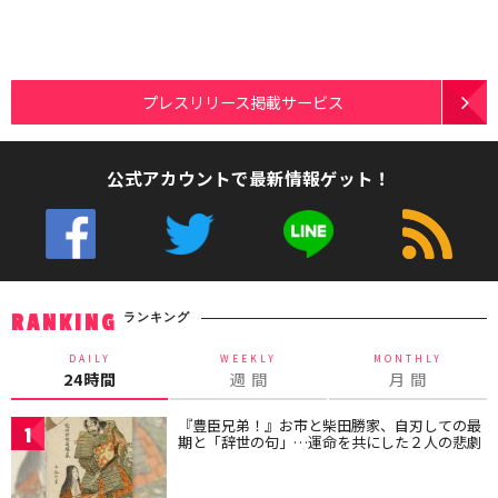
プレスリリース掲載サービス
公式アカウントで最新情報ゲット！
ランキング
RANKING
DAILY
WEEKLY
MONTHLY
24時間
週 間
月 間
『豊臣兄弟！』お市と柴田勝家、自刃しての最
1
期と「辞世の句」…運命を共にした２人の悲劇