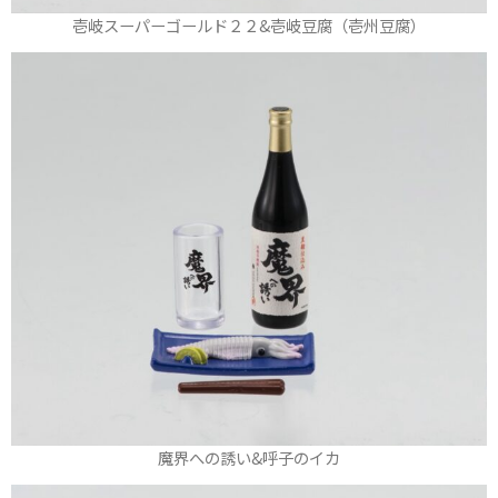
壱岐スーパーゴールド２２&壱岐豆腐（壱州豆腐）
魔界への誘い&呼子のイカ