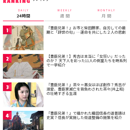
RANKING
DAILY
WEEKLY
MONTHLY
24時間
週 間
月 間
『豊臣兄弟！』お市と柴田勝家、自刃しての最
1
期と「辞世の句」…運命を共にした２人の悲劇
【豊臣兄弟！】秀吉は本当に「女狂い」だった
2
のか？ 天下人を彩った11人の側室たちを時系列
で一挙紹介
『豊臣兄弟！』茶々＝悪女はほぼ創作？秀吉が
3
溺愛、豊臣家滅亡を背負わされた茶々(井上和)
の壮絶すぎる生涯
『豊臣兄弟！』で描かれた織田信長の道普請は
4
史実？信長が実施した街道整備の施策を紹介