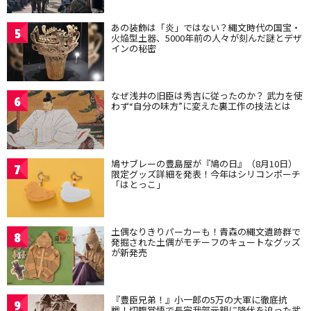
あの装飾は「炎」ではない？縄文時代の国宝・
5
火焔型土器、5000年前の人々が刻んだ謎とデザ
インの秘密
なぜ浅井の旧臣は秀吉に従ったのか？ 武力を使
6
わず“自分の味方”に変えた裏工作の技法とは
鳩サブレーの豊島屋が『鳩の日』（8月10日）
7
限定グッズ詳細を発表！今年はシリコンポーチ
「はとっこ」
土偶なりきりパーカーも！青森の縄文遺跡群で
8
発掘された土偶がモチーフのキュートなグッズ
が新発売
『豊臣兄弟！』小一郎の5万の大軍に徹底抗
9
戦！切腹覚悟で長宗我部元親に降伏を迫った武