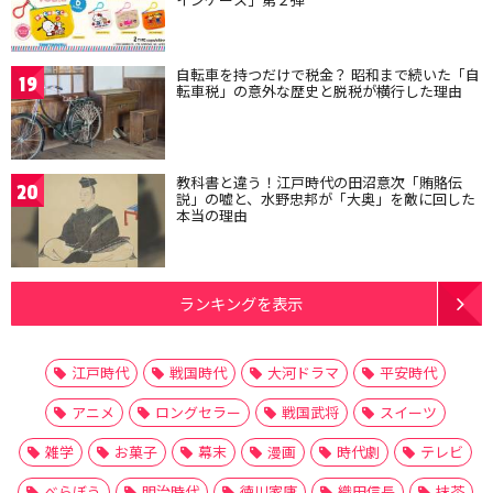
自転車を持つだけで税金？ 昭和まで続いた「自
19
転車税」の意外な歴史と脱税が横行した理由
教科書と違う！江戸時代の田沼意次「賄賂伝
20
説」の嘘と、水野忠邦が「大奥」を敵に回した
本当の理由
ランキングを表示
江戸時代
戦国時代
大河ドラマ
平安時代
アニメ
ロングセラー
戦国武将
スイーツ
雑学
お菓子
幕末
漫画
時代劇
テレビ
べらぼう
明治時代
徳川家康
織田信長
抹茶