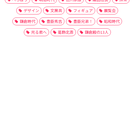
デザイン
文房具
フィギュア
展覧会
鎌倉時代
豊臣秀吉
豊臣兄弟！
昭和時代
光る君へ
葛飾北斎
鎌倉殿の13人