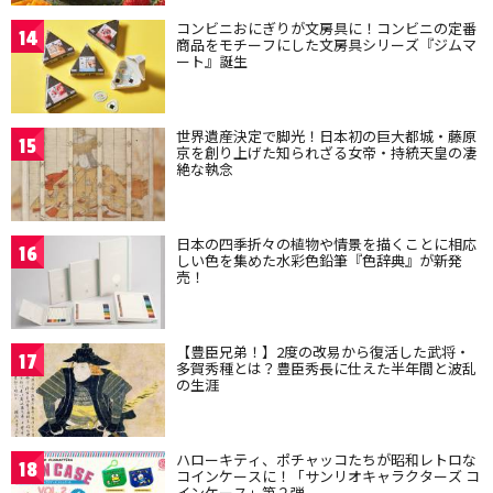
コンビニおにぎりが文房具に！コンビニの定番
14
商品をモチーフにした文房具シリーズ『ジムマ
ート』誕生
世界遺産決定で脚光！日本初の巨大都城・藤原
15
京を創り上げた知られざる女帝・持統天皇の凄
絶な執念
日本の四季折々の植物や情景を描くことに相応
16
しい色を集めた水彩色鉛筆『色辞典』が新発
売！
【豊臣兄弟！】2度の改易から復活した武将・
17
多賀秀種とは？豊臣秀長に仕えた半年間と波乱
の生涯
ハローキティ、ポチャッコたちが昭和レトロな
18
コインケースに！「サンリオキャラクターズ コ
インケース」第２弾