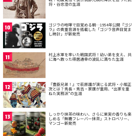
将・谷忠澄の生涯
ゴジラの咆哮で目覚める朝…1954年公開『ゴジ
10
ラ』の貴重音源を搭載した「ゴジラ音声目覚ま
し時計」が新発売
村上水軍を率いた戦国武将！幼い弟を支え、共
11
に海へ散った得居通幸の波乱に満ちた生涯
『豊臣兄弟！』で萩原護が演じる武将・小堀正
12
次とは？秀長・秀吉・家康が重用、“出家を重
ねた実務派”の生涯
しっかり抹茶の味わい、さらに果実の香りも楽
13
しめる「無糖フレーバー抹茶」ストロベリー、
マンゴー新発売