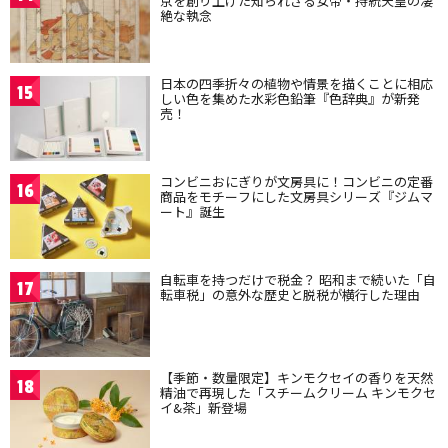
京を創り上げた知られざる女帝・持統天皇の凄
絶な執念
日本の四季折々の植物や情景を描くことに相応
15
しい色を集めた水彩色鉛筆『色辞典』が新発
売！
コンビニおにぎりが文房具に！コンビニの定番
16
商品をモチーフにした文房具シリーズ『ジムマ
ート』誕生
自転車を持つだけで税金？ 昭和まで続いた「自
17
転車税」の意外な歴史と脱税が横行した理由
【季節・数量限定】キンモクセイの香りを天然
18
精油で再現した「スチームクリーム キンモクセ
イ&茶」新登場