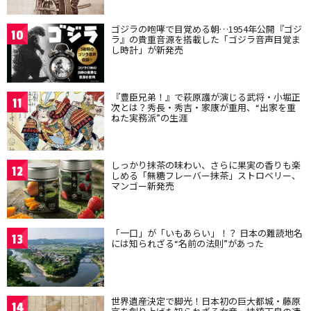
ゴジラの咆哮で目覚める朝…1954年公開『ゴジ
10
ラ』の貴重音源を搭載した「ゴジラ音声目覚ま
し時計」が新発売
『豊臣兄弟！』で萩原護が演じる武将・小堀正
11
次とは？秀長・秀吉・家康が重用、“出家を重
ねた実務派”の生涯
しっかり抹茶の味わい、さらに果実の香りも楽
12
しめる「無糖フレーバー抹茶」ストロベリー、
マンゴー新発売
「一口」が「いもあらい」！？ 日本の難読地名
13
には知られざる“名前の法則”があった
世界遺産決定で脚光！日本初の巨大都城・藤原
14