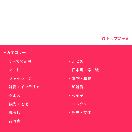
トップに戻る
カテゴリー
すべての記事
まとめ
アート
日本画・浮世絵
ファッション
着物・和服
雑貨・インテリア
和雑貨
グルメ
和菓子
観光・地域
エンタメ
暮らし
歴史・文化
古写真