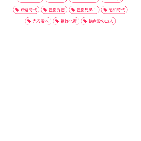
鎌倉時代
豊臣秀吉
豊臣兄弟！
昭和時代
光る君へ
葛飾北斎
鎌倉殿の13人