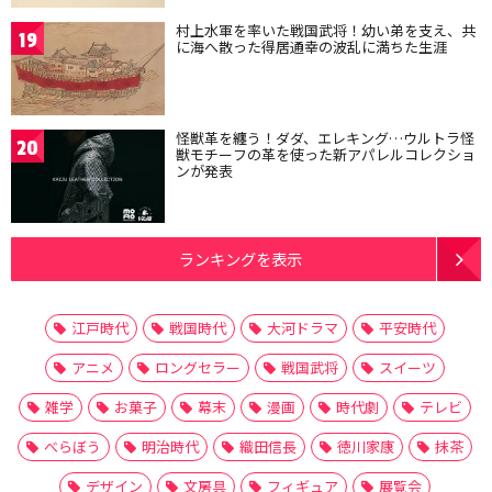
村上水軍を率いた戦国武将！幼い弟を支え、共
19
に海へ散った得居通幸の波乱に満ちた生涯
怪獣革を纏う！ダダ、エレキング…ウルトラ怪
20
獣モチーフの革を使った新アパレルコレクショ
ンが発表
ランキングを表示
江戸時代
戦国時代
大河ドラマ
平安時代
アニメ
ロングセラー
戦国武将
スイーツ
雑学
お菓子
幕末
漫画
時代劇
テレビ
べらぼう
明治時代
織田信長
徳川家康
抹茶
デザイン
文房具
フィギュア
展覧会