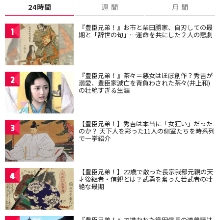
24時間
週 間
月 間
『豊臣兄弟！』お市と柴田勝家、自刃しての最
1
期と「辞世の句」…運命を共にした２人の悲劇
『豊臣兄弟！』茶々＝悪女はほぼ創作？秀吉が
2
溺愛、豊臣家滅亡を背負わされた茶々(井上和)
の壮絶すぎる生涯
【豊臣兄弟！】秀吉は本当に「女狂い」だった
3
のか？ 天下人を彩った11人の側室たちを時系列
で一挙紹介
【豊臣兄弟！】22歳で散った長宗我部元親の天
4
才後継者・信親とは？武勇を奮った若武者の壮
絶な最期
『豊臣兄弟！』で描かれた織田信長の道普請は