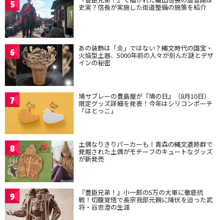
5
史実？信長が実施した街道整備の施策を紹介
あの装飾は「炎」ではない？縄文時代の国宝・
6
火焔型土器、5000年前の人々が刻んだ謎とデザ
インの秘密
鳩サブレーの豊島屋が『鳩の日』（8月10日）
7
限定グッズ詳細を発表！今年はシリコンポーチ
「はとっこ」
土偶なりきりパーカーも！青森の縄文遺跡群で
8
発掘された土偶がモチーフのキュートなグッズ
が新発売
『豊臣兄弟！』小一郎の5万の大軍に徹底抗
9
戦！切腹覚悟で長宗我部元親に降伏を迫った武
将・谷忠澄の生涯