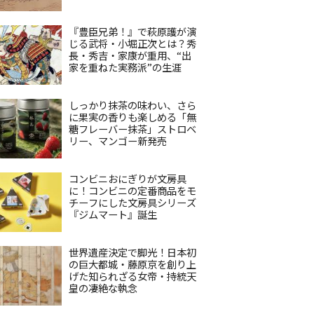
『豊臣兄弟！』で萩原護が演
じる武将・小堀正次とは？秀
長・秀吉・家康が重用、“出
家を重ねた実務派”の生涯
しっかり抹茶の味わい、さら
に果実の香りも楽しめる「無
糖フレーバー抹茶」ストロベ
リー、マンゴー新発売
コンビニおにぎりが文房具
に！コンビニの定番商品をモ
チーフにした文房具シリーズ
『ジムマート』誕生
世界遺産決定で脚光！日本初
の巨大都城・藤原京を創り上
げた知られざる女帝・持統天
皇の凄絶な執念