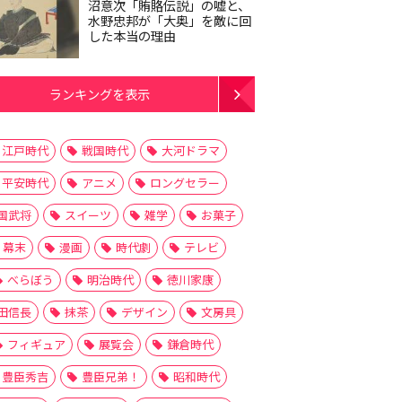
沼意次「賄賂伝説」の嘘と、
水野忠邦が「大奥」を敵に回
した本当の理由
ランキングを表示
江戸時代
戦国時代
大河ドラマ
平安時代
アニメ
ロングセラー
国武将
スイーツ
雑学
お菓子
幕末
漫画
時代劇
テレビ
べらぼう
明治時代
徳川家康
田信長
抹茶
デザイン
文房具
フィギュア
展覧会
鎌倉時代
豊臣秀吉
豊臣兄弟！
昭和時代