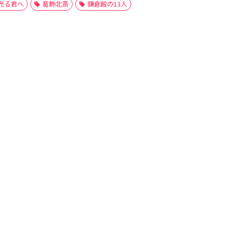
光る君へ
葛飾北斎
鎌倉殿の13人