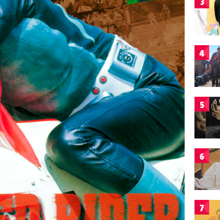
3
4
5
6
7