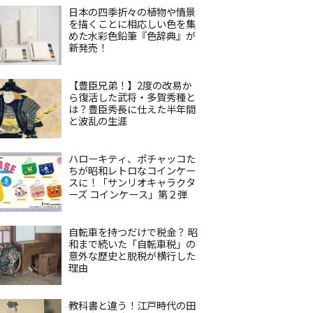
日本の四季折々の植物や情景
を描くことに相応しい色を集
めた水彩色鉛筆『色辞典』が
新発売！
【豊臣兄弟！】2度の改易か
ら復活した武将・多賀秀種と
は？豊臣秀長に仕えた半年間
と波乱の生涯
ハローキティ、ポチャッコた
ちが昭和レトロなコインケー
スに！「サンリオキャラクタ
ーズ コインケース」第２弾
自転車を持つだけで税金？ 昭
和まで続いた「自転車税」の
意外な歴史と脱税が横行した
理由
教科書と違う！江戸時代の田