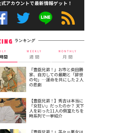
公式アカウントで最新情報ゲット！
ランキング
KING
ILY
WEEKLY
MONTHLY
4時間
週 間
月 間
『豊臣兄弟！』お市と柴田勝
家、自刃しての最期と「辞世
の句」…運命を共にした２人
の悲劇
【豊臣兄弟！】秀吉は本当に
「女狂い」だったのか？ 天下
人を彩った11人の側室たちを
時系列で一挙紹介
『豊臣兄弟！』茶々＝悪女は