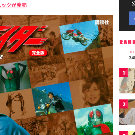
ムックが発売
RAN
DA
2
1
2