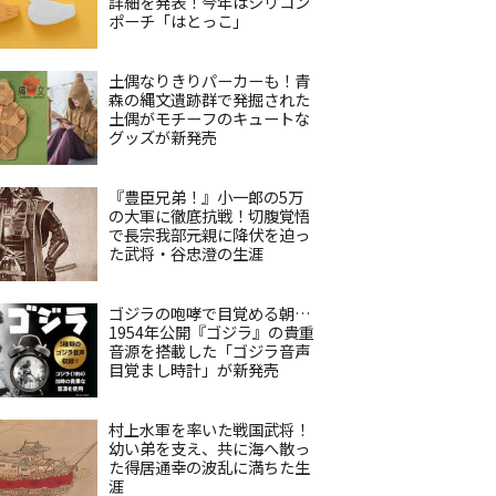
詳細を発表！今年はシリコン
ポーチ「はとっこ」
土偶なりきりパーカーも！青
森の縄文遺跡群で発掘された
土偶がモチーフのキュートな
グッズが新発売
『豊臣兄弟！』小一郎の5万
の大軍に徹底抗戦！切腹覚悟
で長宗我部元親に降伏を迫っ
た武将・谷忠澄の生涯
ゴジラの咆哮で目覚める朝…
1954年公開『ゴジラ』の貴重
音源を搭載した「ゴジラ音声
目覚まし時計」が新発売
村上水軍を率いた戦国武将！
幼い弟を支え、共に海へ散っ
た得居通幸の波乱に満ちた生
涯