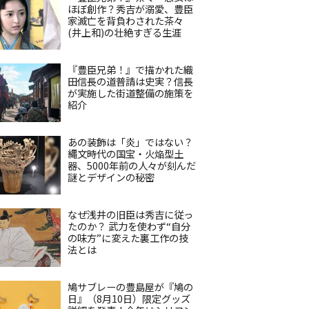
ほぼ創作？秀吉が溺愛、豊臣
家滅亡を背負わされた茶々
(井上和)の壮絶すぎる生涯
『豊臣兄弟！』で描かれた織
田信長の道普請は史実？信長
が実施した街道整備の施策を
紹介
あの装飾は「炎」ではない？
縄文時代の国宝・火焔型土
器、5000年前の人々が刻んだ
謎とデザインの秘密
なぜ浅井の旧臣は秀吉に従っ
たのか？ 武力を使わず“自分
の味方”に変えた裏工作の技
法とは
鳩サブレーの豊島屋が『鳩の
日』（8月10日）限定グッズ