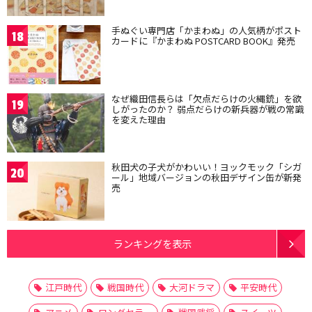
手ぬぐい専門店「かまわぬ」の人気柄がポスト
18
カードに『かまわぬ POSTCARD BOOK』発売
なぜ織田信長らは「欠点だらけの火縄銃」を欲
19
しがったのか？ 弱点だらけの新兵器が戦の常識
を変えた理由
秋田犬の子犬がかわいい！ヨックモック「シガ
20
ール」地域バージョンの秋田デザイン缶が新発
売
ランキングを表示
江戸時代
戦国時代
大河ドラマ
平安時代