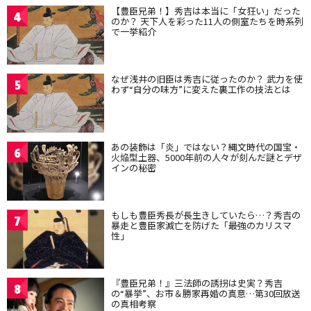
【豊臣兄弟！】秀吉は本当に「女狂い」だった
4
のか？ 天下人を彩った11人の側室たちを時系列
で一挙紹介
なぜ浅井の旧臣は秀吉に従ったのか？ 武力を使
5
わず“自分の味方”に変えた裏工作の技法とは
あの装飾は「炎」ではない？縄文時代の国宝・
6
火焔型土器、5000年前の人々が刻んだ謎とデザ
インの秘密
もしも豊臣秀長が長生きしていたら…？秀吉の
7
暴走と豊臣家滅亡を防げた「最強のカリスマ
性」
『豊臣兄弟！』三法師の誘拐は史実？秀吉
8
の“暴挙”、お市＆勝家再婚の真意…第30回放送
の真相考察