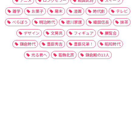
アニメ
ロングセラー
戦国武将
スイーツ
雑学
お菓子
幕末
漫画
時代劇
テレビ
べらぼう
明治時代
徳川家康
織田信長
抹茶
デザイン
文房具
フィギュア
展覧会
鎌倉時代
豊臣秀吉
豊臣兄弟！
昭和時代
光る君へ
葛飾北斎
鎌倉殿の13人