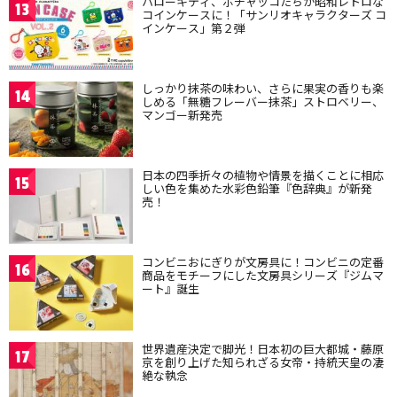
ハローキティ、ポチャッコたちが昭和レトロな
13
コインケースに！「サンリオキャラクターズ コ
インケース」第２弾
しっかり抹茶の味わい、さらに果実の香りも楽
14
しめる「無糖フレーバー抹茶」ストロベリー、
マンゴー新発売
日本の四季折々の植物や情景を描くことに相応
15
しい色を集めた水彩色鉛筆『色辞典』が新発
売！
コンビニおにぎりが文房具に！コンビニの定番
16
商品をモチーフにした文房具シリーズ『ジムマ
ート』誕生
世界遺産決定で脚光！日本初の巨大都城・藤原
17
京を創り上げた知られざる女帝・持統天皇の凄
絶な執念