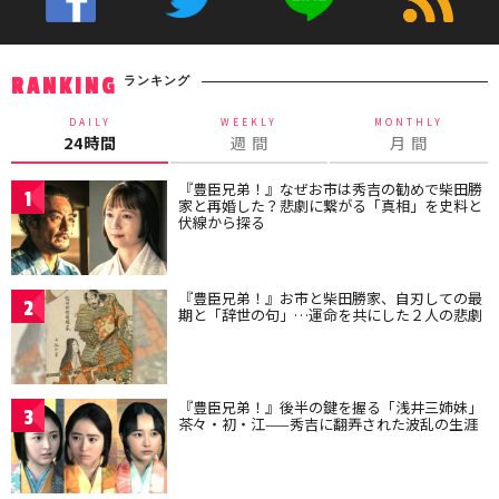
ランキング
RANKING
DAILY
WEEKLY
MONTHLY
24時間
週 間
月 間
『豊臣兄弟！』なぜお市は秀吉の勧めで柴田勝
1
家と再婚した？悲劇に繋がる「真相」を史料と
伏線から探る
『豊臣兄弟！』お市と柴田勝家、自刃しての最
2
期と「辞世の句」…運命を共にした２人の悲劇
『豊臣兄弟！』後半の鍵を握る「浅井三姉妹」
3
茶々・初・江——秀吉に翻弄された波乱の生涯