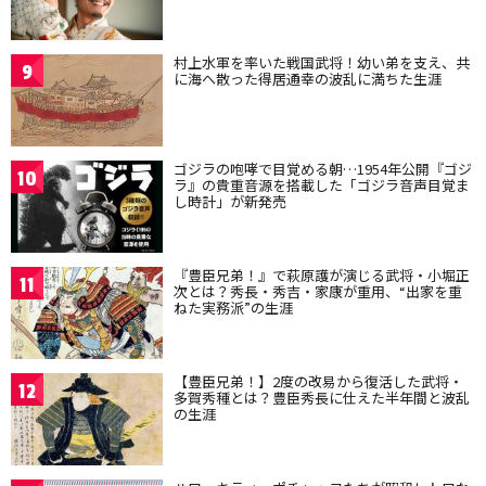
村上水軍を率いた戦国武将！幼い弟を支え、共
9
に海へ散った得居通幸の波乱に満ちた生涯
ゴジラの咆哮で目覚める朝…1954年公開『ゴジ
10
ラ』の貴重音源を搭載した「ゴジラ音声目覚ま
し時計」が新発売
『豊臣兄弟！』で萩原護が演じる武将・小堀正
11
次とは？秀長・秀吉・家康が重用、“出家を重
ねた実務派”の生涯
【豊臣兄弟！】2度の改易から復活した武将・
12
多賀秀種とは？豊臣秀長に仕えた半年間と波乱
の生涯