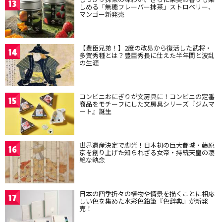
13
しめる「無糖フレーバー抹茶」ストロベリー、
マンゴー新発売
【豊臣兄弟！】2度の改易から復活した武将・
14
多賀秀種とは？豊臣秀長に仕えた半年間と波乱
の生涯
コンビニおにぎりが文房具に！コンビニの定番
15
商品をモチーフにした文房具シリーズ『ジムマ
ート』誕生
世界遺産決定で脚光！日本初の巨大都城・藤原
16
京を創り上げた知られざる女帝・持統天皇の凄
絶な執念
日本の四季折々の植物や情景を描くことに相応
17
しい色を集めた水彩色鉛筆『色辞典』が新発
売！