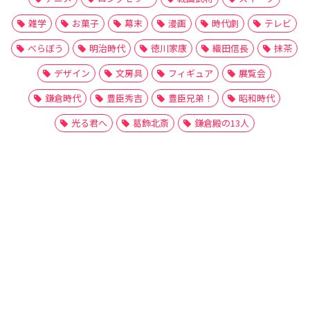
雑学
お菓子
幕末
漫画
時代劇
テレビ
べらぼう
明治時代
徳川家康
織田信長
抹茶
デザイン
文房具
フィギュア
展覧会
鎌倉時代
豊臣秀吉
豊臣兄弟！
昭和時代
光る君へ
葛飾北斎
鎌倉殿の13人