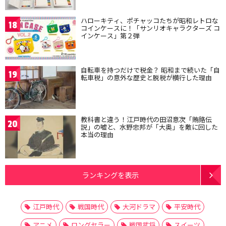
ハローキティ、ポチャッコたちが昭和レトロな
18
コインケースに！「サンリオキャラクターズ コ
インケース」第２弾
自転車を持つだけで税金？ 昭和まで続いた「自
19
転車税」の意外な歴史と脱税が横行した理由
教科書と違う！江戸時代の田沼意次「賄賂伝
20
説」の嘘と、水野忠邦が「大奥」を敵に回した
本当の理由
ランキングを表示
江戸時代
戦国時代
大河ドラマ
平安時代
アニメ
ロングセラー
戦国武将
スイーツ