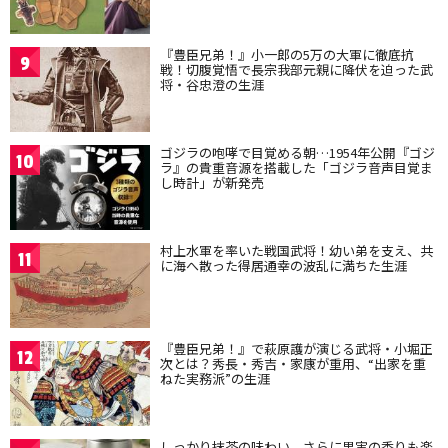
『豊臣兄弟！』小一郎の5万の大軍に徹底抗
9
戦！切腹覚悟で長宗我部元親に降伏を迫った武
将・谷忠澄の生涯
ゴジラの咆哮で目覚める朝…1954年公開『ゴジ
10
ラ』の貴重音源を搭載した「ゴジラ音声目覚ま
し時計」が新発売
村上水軍を率いた戦国武将！幼い弟を支え、共
11
に海へ散った得居通幸の波乱に満ちた生涯
『豊臣兄弟！』で萩原護が演じる武将・小堀正
12
次とは？秀長・秀吉・家康が重用、“出家を重
ねた実務派”の生涯
しっかり抹茶の味わい、さらに果実の香りも楽