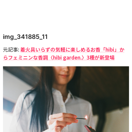
img_341885_11
元記事:
着火具いらずの気軽に楽しめるお香「hibi」か
らフェミニンな香調〈hibi garden.〉3種が新登場