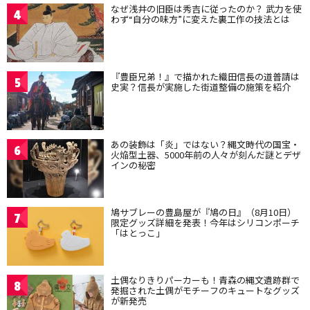
なぜ浅井の旧臣は秀吉に従ったのか？ 武力を使
4
わず“自分の味方”に変えた裏工作の技法とは
『豊臣兄弟！』で描かれた織田信長の道普請は
5
史実？信長が実施した街道整備の施策を紹介
あの装飾は「炎」ではない？縄文時代の国宝・
6
火焔型土器、5000年前の人々が刻んだ謎とデザ
インの秘密
鳩サブレーの豊島屋が『鳩の日』（8月10日）
7
限定グッズ詳細を発表！今年はシリコンポーチ
「はとっこ」
土偶なりきりパーカーも！青森の縄文遺跡群で
8
発掘された土偶がモチーフのキュートなグッズ
が新発売