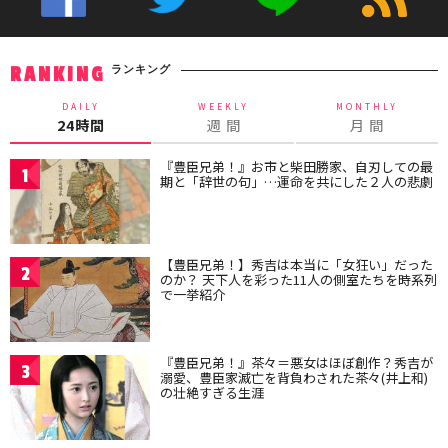
ランキング
RANKING
DAILY
WEEKLY
MONTHLY
24時間
週 間
月 間
『豊臣兄弟！』お市と柴田勝家、自刃しての最
1
期と「辞世の句」…運命を共にした２人の悲劇
【豊臣兄弟！】秀吉は本当に「女狂い」だった
2
のか？ 天下人を彩った11人の側室たちを時系列
で一挙紹介
『豊臣兄弟！』茶々＝悪女はほぼ創作？秀吉が
3
溺愛、豊臣家滅亡を背負わされた茶々(井上和)
の壮絶すぎる生涯