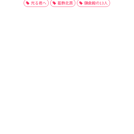
光る君へ
葛飾北斎
鎌倉殿の13人