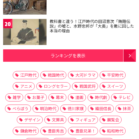
教科書と違う！江戸時代の田沼意次「賄賂伝
20
説」の嘘と、水野忠邦が「大奥」を敵に回した
本当の理由
ランキングを表示
江戸時代
戦国時代
大河ドラマ
平安時代
アニメ
ロングセラー
戦国武将
スイーツ
雑学
お菓子
幕末
漫画
時代劇
テレビ
べらぼう
明治時代
徳川家康
織田信長
抹茶
デザイン
文房具
フィギュア
展覧会
鎌倉時代
豊臣秀吉
豊臣兄弟！
昭和時代