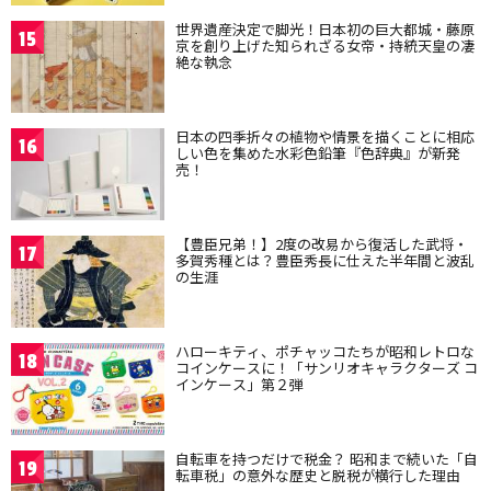
世界遺産決定で脚光！日本初の巨大都城・藤原
15
京を創り上げた知られざる女帝・持統天皇の凄
絶な執念
日本の四季折々の植物や情景を描くことに相応
16
しい色を集めた水彩色鉛筆『色辞典』が新発
売！
【豊臣兄弟！】2度の改易から復活した武将・
17
多賀秀種とは？豊臣秀長に仕えた半年間と波乱
の生涯
ハローキティ、ポチャッコたちが昭和レトロな
18
コインケースに！「サンリオキャラクターズ コ
インケース」第２弾
自転車を持つだけで税金？ 昭和まで続いた「自
19
転車税」の意外な歴史と脱税が横行した理由