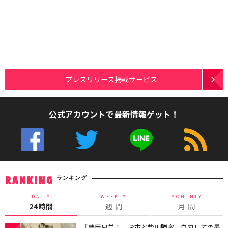
プレスリリース掲載サービス
公式アカウントで最新情報ゲット！
ランキング
RANKING
DAILY
WEEKLY
MONTHLY
24時間
週 間
月 間
『豊臣兄弟！』お市と柴田勝家、自刃しての最