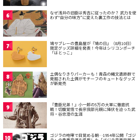
なぜ浅井の旧臣は秀吉に従ったのか？ 武力を使
6
わず“自分の味方”に変えた裏工作の技法とは
鳩サブレーの豊島屋が『鳩の日』（8月10日）
7
限定グッズ詳細を発表！今年はシリコンポーチ
「はとっこ」
土偶なりきりパーカーも！青森の縄文遺跡群で
8
発掘された土偶がモチーフのキュートなグッズ
が新発売
『豊臣兄弟！』小一郎の5万の大軍に徹底抗
9
戦！切腹覚悟で長宗我部元親に降伏を迫った武
将・谷忠澄の生涯
ゴジラの咆哮で目覚める朝…1954年公開『ゴジ
10
ラ』の貴重音源を搭載した「ゴジラ音声目覚ま