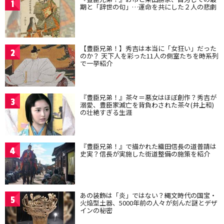
1
期と「辞世の句」…運命を共にした２人の悲劇
【豊臣兄弟！】秀吉は本当に「女狂い」だった
2
のか？ 天下人を彩った11人の側室たちを時系列
で一挙紹介
『豊臣兄弟！』茶々＝悪女はほぼ創作？秀吉が
3
溺愛、豊臣家滅亡を背負わされた茶々(井上和)
の壮絶すぎる生涯
『豊臣兄弟！』で描かれた織田信長の道普請は
4
史実？信長が実施した街道整備の施策を紹介
あの装飾は「炎」ではない？縄文時代の国宝・
5
火焔型土器、5000年前の人々が刻んだ謎とデザ
インの秘密