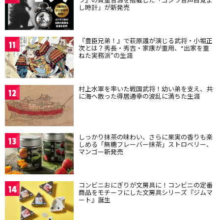
し時計」が新発売
『豊臣兄弟！』で萩原護が演じる武将・小堀正
11
次とは？秀長・秀吉・家康が重用、“出家を重
ねた実務派”の生涯
村上水軍を率いた戦国武将！幼い弟を支え、共
12
に海へ散った得居通幸の波乱に満ちた生涯
しっかり抹茶の味わい、さらに果実の香りも楽
13
しめる「無糖フレーバー抹茶」ストロベリー、
マンゴー新発売
コンビニおにぎりが文房具に！コンビニの定番
14
商品をモチーフにした文房具シリーズ『ジムマ
ート』誕生