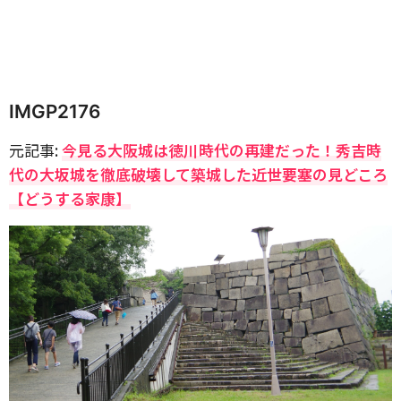
IMGP2176
元記事:
今見る大阪城は徳川時代の再建だった！秀吉時
代の大坂城を徹底破壊して築城した近世要塞の見どころ
【どうする家康】