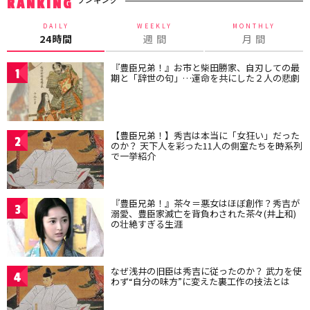
ランキング
RANKING
DAILY
WEEKLY
MONTHLY
24時間
週 間
月 間
『豊臣兄弟！』お市と柴田勝家、自刃しての最
1
期と「辞世の句」…運命を共にした２人の悲劇
【豊臣兄弟！】秀吉は本当に「女狂い」だった
2
のか？ 天下人を彩った11人の側室たちを時系列
で一挙紹介
『豊臣兄弟！』茶々＝悪女はほぼ創作？秀吉が
3
溺愛、豊臣家滅亡を背負わされた茶々(井上和)
の壮絶すぎる生涯
なぜ浅井の旧臣は秀吉に従ったのか？ 武力を使
4
わず“自分の味方”に変えた裏工作の技法とは