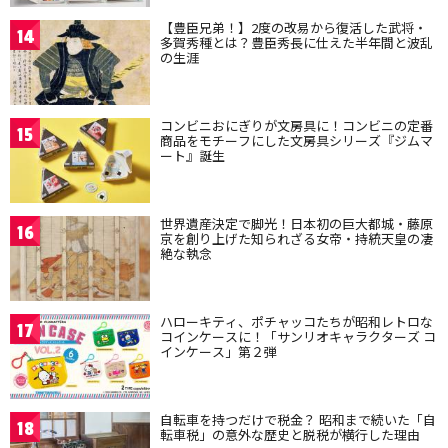
【豊臣兄弟！】2度の改易から復活した武将・
14
多賀秀種とは？豊臣秀長に仕えた半年間と波乱
の生涯
コンビニおにぎりが文房具に！コンビニの定番
15
商品をモチーフにした文房具シリーズ『ジムマ
ート』誕生
世界遺産決定で脚光！日本初の巨大都城・藤原
16
京を創り上げた知られざる女帝・持統天皇の凄
絶な執念
ハローキティ、ポチャッコたちが昭和レトロな
17
コインケースに！「サンリオキャラクターズ コ
インケース」第２弾
自転車を持つだけで税金？ 昭和まで続いた「自
18
転車税」の意外な歴史と脱税が横行した理由