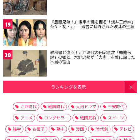
『豊臣兄弟！』後半の鍵を握る「浅井三姉妹」
19
茶々・初・江——秀吉に翻弄された波乱の生涯
教科書と違う！江戸時代の田沼意次「賄賂伝
20
説」の嘘と、水野忠邦が「大奥」を敵に回した
本当の理由
ランキングを表示
江戸時代
戦国時代
大河ドラマ
平安時代
アニメ
ロングセラー
戦国武将
スイーツ
雑学
お菓子
幕末
漫画
時代劇
テレビ