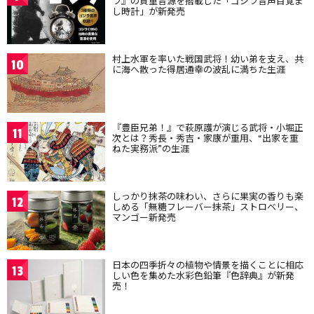
ラ』の貴重音源を搭載した「ゴジラ音声目覚ま
し時計」が新発売
村上水軍を率いた戦国武将！幼い弟を支え、共
10
に海へ散った得居通幸の波乱に満ちた生涯
『豊臣兄弟！』で萩原護が演じる武将・小堀正
11
次とは？秀長・秀吉・家康が重用、“出家を重
ねた実務派”の生涯
しっかり抹茶の味わい、さらに果実の香りも楽
12
しめる「無糖フレーバー抹茶」ストロベリー、
マンゴー新発売
日本の四季折々の植物や情景を描くことに相応
13
しい色を集めた水彩色鉛筆『色辞典』が新発
売！