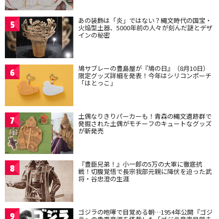
あの装飾は「炎」ではない？縄文時代の国宝・
5
火焔型土器、5000年前の人々が刻んだ謎とデザ
インの秘密
鳩サブレーの豊島屋が『鳩の日』（8月10日）
6
限定グッズ詳細を発表！今年はシリコンポーチ
「はとっこ」
土偶なりきりパーカーも！青森の縄文遺跡群で
7
発掘された土偶がモチーフのキュートなグッズ
が新発売
『豊臣兄弟！』小一郎の5万の大軍に徹底抗
8
戦！切腹覚悟で長宗我部元親に降伏を迫った武
将・谷忠澄の生涯
ゴジラの咆哮で目覚める朝…1954年公開『ゴジ
9