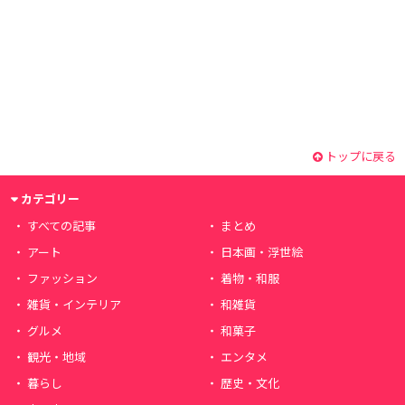
トップに戻る
カテゴリー
すべての記事
まとめ
アート
日本画・浮世絵
ファッション
着物・和服
雑貨・インテリア
和雑貨
グルメ
和菓子
観光・地域
エンタメ
暮らし
歴史・文化