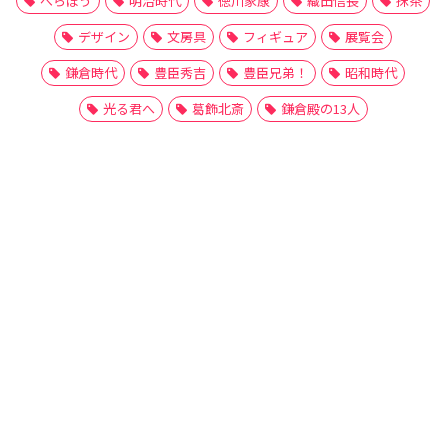
べらぼう
明治時代
徳川家康
織田信長
抹茶
デザイン
文房具
フィギュア
展覧会
鎌倉時代
豊臣秀吉
豊臣兄弟！
昭和時代
光る君へ
葛飾北斎
鎌倉殿の13人