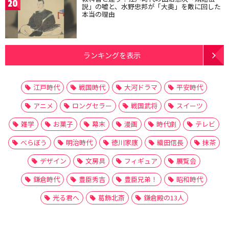
20
説」の嘘と、水野忠邦が「大奥」を敵に回した
本当の理由
ランキングを表示
江戸時代
戦国時代
大河ドラマ
平安時代
アニメ
ロングセラー
戦国武将
スイーツ
雑学
お菓子
幕末
漫画
時代劇
テレビ
べらぼう
明治時代
徳川家康
織田信長
抹茶
デザイン
文房具
フィギュア
展覧会
鎌倉時代
豊臣秀吉
豊臣兄弟！
昭和時代
光る君へ
葛飾北斎
鎌倉殿の13人