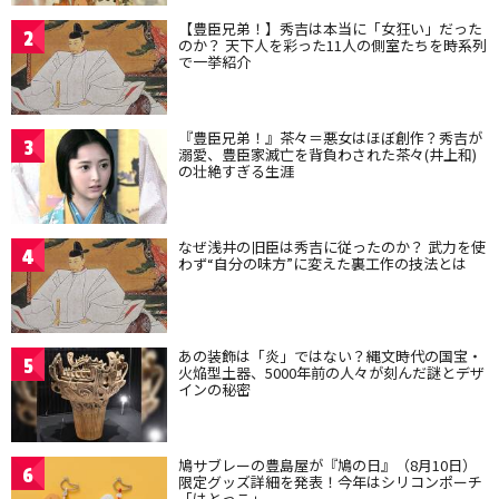
【豊臣兄弟！】秀吉は本当に「女狂い」だった
2
のか？ 天下人を彩った11人の側室たちを時系列
で一挙紹介
『豊臣兄弟！』茶々＝悪女はほぼ創作？秀吉が
3
溺愛、豊臣家滅亡を背負わされた茶々(井上和)
の壮絶すぎる生涯
なぜ浅井の旧臣は秀吉に従ったのか？ 武力を使
4
わず“自分の味方”に変えた裏工作の技法とは
あの装飾は「炎」ではない？縄文時代の国宝・
5
火焔型土器、5000年前の人々が刻んだ謎とデザ
インの秘密
鳩サブレーの豊島屋が『鳩の日』（8月10日）
6
限定グッズ詳細を発表！今年はシリコンポーチ
「はとっこ」