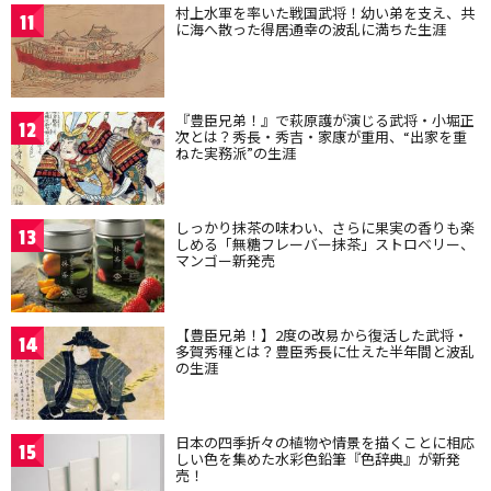
村上水軍を率いた戦国武将！幼い弟を支え、共
11
に海へ散った得居通幸の波乱に満ちた生涯
『豊臣兄弟！』で萩原護が演じる武将・小堀正
12
次とは？秀長・秀吉・家康が重用、“出家を重
ねた実務派”の生涯
しっかり抹茶の味わい、さらに果実の香りも楽
13
しめる「無糖フレーバー抹茶」ストロベリー、
マンゴー新発売
【豊臣兄弟！】2度の改易から復活した武将・
14
多賀秀種とは？豊臣秀長に仕えた半年間と波乱
の生涯
日本の四季折々の植物や情景を描くことに相応
15
しい色を集めた水彩色鉛筆『色辞典』が新発
売！