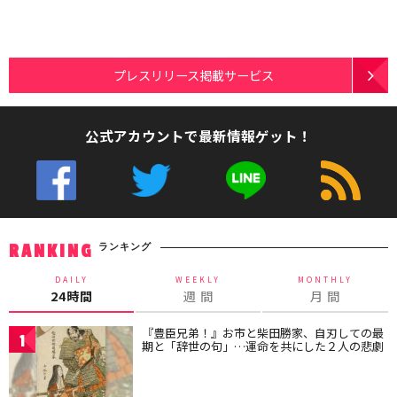
プレスリリース掲載サービス
公式アカウントで最新情報ゲット！
ランキング
RANKING
DAILY
WEEKLY
MONTHLY
24時間
週 間
月 間
『豊臣兄弟！』お市と柴田勝家、自刃しての最
1
期と「辞世の句」…運命を共にした２人の悲劇