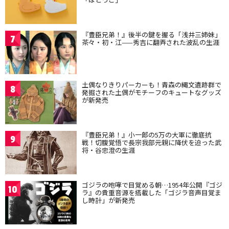
『豊臣兄弟！』後半の鍵を握る「浅井三姉妹」
7
茶々・初・江——秀吉に翻弄された波乱の生涯
土偶なりきりパーカーも！青森の縄文遺跡群で
8
発掘された土偶がモチーフのキュートなグッズ
が新発売
『豊臣兄弟！』小一郎の5万の大軍に徹底抗
9
戦！切腹覚悟で長宗我部元親に降伏を迫った武
将・谷忠澄の生涯
ゴジラの咆哮で目覚める朝…1954年公開『ゴジ
10
ラ』の貴重音源を搭載した「ゴジラ音声目覚ま
し時計」が新発売