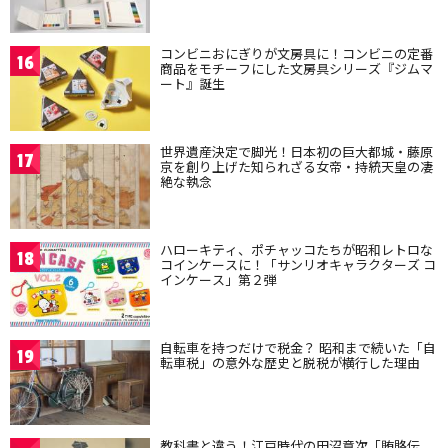
コンビニおにぎりが文房具に！コンビニの定番
16
商品をモチーフにした文房具シリーズ『ジムマ
ート』誕生
世界遺産決定で脚光！日本初の巨大都城・藤原
17
京を創り上げた知られざる女帝・持統天皇の凄
絶な執念
ハローキティ、ポチャッコたちが昭和レトロな
18
コインケースに！「サンリオキャラクターズ コ
インケース」第２弾
自転車を持つだけで税金？ 昭和まで続いた「自
19
転車税」の意外な歴史と脱税が横行した理由
教科書と違う！江戸時代の田沼意次「賄賂伝