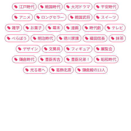
江戸時代
戦国時代
大河ドラマ
平安時代
アニメ
ロングセラー
戦国武将
スイーツ
雑学
お菓子
幕末
漫画
時代劇
テレビ
べらぼう
明治時代
徳川家康
織田信長
抹茶
デザイン
文房具
フィギュア
展覧会
鎌倉時代
豊臣秀吉
豊臣兄弟！
昭和時代
光る君へ
葛飾北斎
鎌倉殿の13人