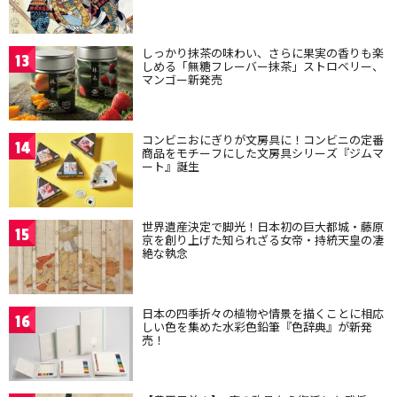
しっかり抹茶の味わい、さらに果実の香りも楽
13
しめる「無糖フレーバー抹茶」ストロベリー、
マンゴー新発売
コンビニおにぎりが文房具に！コンビニの定番
14
商品をモチーフにした文房具シリーズ『ジムマ
ート』誕生
世界遺産決定で脚光！日本初の巨大都城・藤原
15
京を創り上げた知られざる女帝・持統天皇の凄
絶な執念
日本の四季折々の植物や情景を描くことに相応
16
しい色を集めた水彩色鉛筆『色辞典』が新発
売！