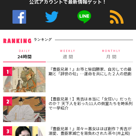
公式アカウントで最新情報ゲット！
ランキング
RANKING
DAILY
WEEKLY
MONTHLY
24時間
週 間
月 間
『豊臣兄弟！』お市と柴田勝家、自刃しての最
1
期と「辞世の句」…運命を共にした２人の悲劇
【豊臣兄弟！】秀吉は本当に「女狂い」だった
2
のか？ 天下人を彩った11人の側室たちを時系列
で一挙紹介
『豊臣兄弟！』茶々＝悪女はほぼ創作？秀吉が
3
溺愛、豊臣家滅亡を背負わされた茶々(井上和)