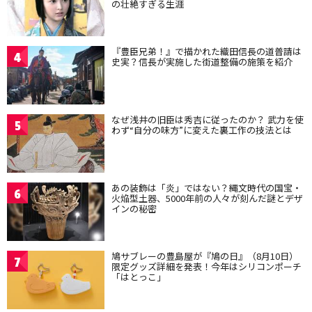
の壮絶すぎる生涯
『豊臣兄弟！』で描かれた織田信長の道普請は
4
史実？信長が実施した街道整備の施策を紹介
なぜ浅井の旧臣は秀吉に従ったのか？ 武力を使
5
わず“自分の味方”に変えた裏工作の技法とは
あの装飾は「炎」ではない？縄文時代の国宝・
6
火焔型土器、5000年前の人々が刻んだ謎とデザ
インの秘密
鳩サブレーの豊島屋が『鳩の日』（8月10日）
7
限定グッズ詳細を発表！今年はシリコンポーチ
「はとっこ」