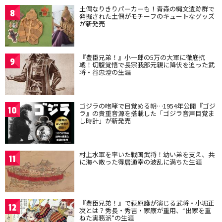
土偶なりきりパーカーも！青森の縄文遺跡群で
8
発掘された土偶がモチーフのキュートなグッズ
が新発売
『豊臣兄弟！』小一郎の5万の大軍に徹底抗
9
戦！切腹覚悟で長宗我部元親に降伏を迫った武
将・谷忠澄の生涯
ゴジラの咆哮で目覚める朝…1954年公開『ゴジ
10
ラ』の貴重音源を搭載した「ゴジラ音声目覚ま
し時計」が新発売
村上水軍を率いた戦国武将！幼い弟を支え、共
11
に海へ散った得居通幸の波乱に満ちた生涯
『豊臣兄弟！』で萩原護が演じる武将・小堀正
12
次とは？秀長・秀吉・家康が重用、“出家を重
ねた実務派”の生涯