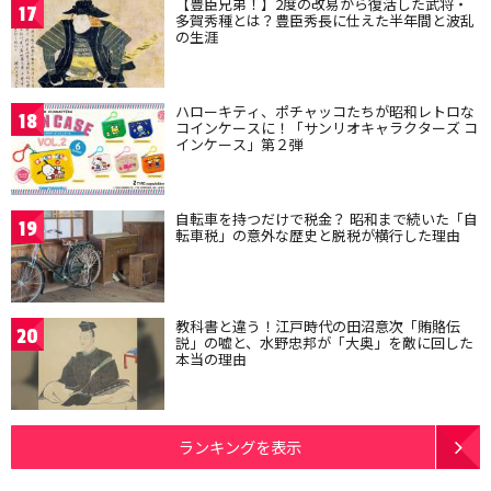
【豊臣兄弟！】2度の改易から復活した武将・
17
多賀秀種とは？豊臣秀長に仕えた半年間と波乱
の生涯
ハローキティ、ポチャッコたちが昭和レトロな
18
コインケースに！「サンリオキャラクターズ コ
インケース」第２弾
自転車を持つだけで税金？ 昭和まで続いた「自
19
転車税」の意外な歴史と脱税が横行した理由
教科書と違う！江戸時代の田沼意次「賄賂伝
20
説」の嘘と、水野忠邦が「大奥」を敵に回した
本当の理由
ランキングを表示