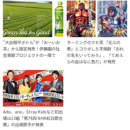
”大谷翔平ボトル”が「お～いお
ネーミングのクセ笑 「北斗の
茶」から限定発売！伊藤園の社
拳」とコラボした芋焼酎「おれ
会貢献プロジェクトの一環で
の名をいってみろ」、「てめえ
らの血はなに色だ」が発売
Ado、ano、Stray Kidsなど初出
場は13組「第74回 NHK紅白歌合
戦」の出場歌手が発表