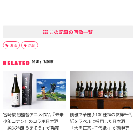
この記事の画像一覧
お酒
焼酎
関連する記事
RELATED
宮崎駿 初監督アニメ作品『未来
優雅で華麗♪100種類の友禅千代
少年コナン』のコラボ日本酒
紙をラベルに採用した日本酒
「純米吟醸 うまそう」が発売
「大黒正宗 -千代紙-」が新発売