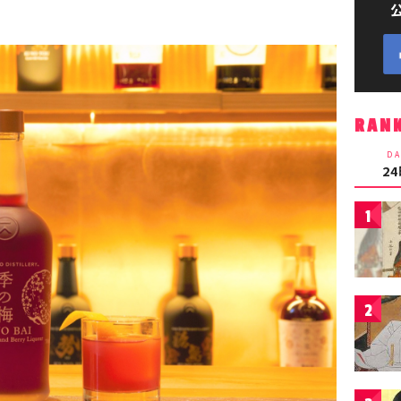
RAN
DA
2
1
2