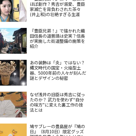
ほぼ創作？秀吉が溺愛、豊臣
家滅亡を背負わされた茶々
(井上和)の壮絶すぎる生涯
『豊臣兄弟！』で描かれた織
田信長の道普請は史実？信長
が実施した街道整備の施策を
紹介
あの装飾は「炎」ではない？
縄文時代の国宝・火焔型土
器、5000年前の人々が刻んだ
謎とデザインの秘密
なぜ浅井の旧臣は秀吉に従っ
たのか？ 武力を使わず“自分
の味方”に変えた裏工作の技
法とは
鳩サブレーの豊島屋が『鳩の
日』（8月10日）限定グッズ