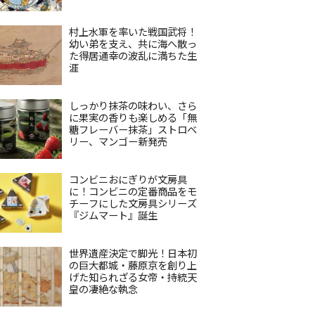
村上水軍を率いた戦国武将！
幼い弟を支え、共に海へ散っ
た得居通幸の波乱に満ちた生
涯
しっかり抹茶の味わい、さら
に果実の香りも楽しめる「無
糖フレーバー抹茶」ストロベ
リー、マンゴー新発売
コンビニおにぎりが文房具
に！コンビニの定番商品をモ
チーフにした文房具シリーズ
『ジムマート』誕生
世界遺産決定で脚光！日本初
の巨大都城・藤原京を創り上
げた知られざる女帝・持統天
皇の凄絶な執念