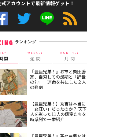
公式アカウントで最新情報ゲット！
ランキング
KING
ILY
WEEKLY
MONTHLY
4時間
週 間
月 間
『豊臣兄弟！』お市と柴田勝
家、自刃しての最期と「辞世
の句」…運命を共にした２人
の悲劇
【豊臣兄弟！】秀吉は本当に
「女狂い」だったのか？ 天下
人を彩った11人の側室たちを
時系列で一挙紹介
『豊臣兄弟！』茶々＝悪女は