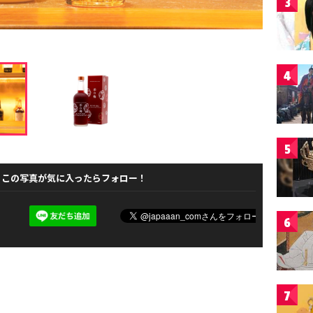
3
4
5
この写真が気に入ったらフォロー！
6
7