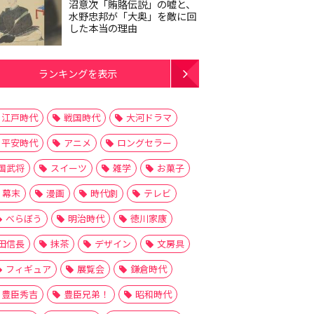
沼意次「賄賂伝説」の嘘と、
水野忠邦が「大奥」を敵に回
した本当の理由
ランキングを表示
江戸時代
戦国時代
大河ドラマ
平安時代
アニメ
ロングセラー
国武将
スイーツ
雑学
お菓子
幕末
漫画
時代劇
テレビ
べらぼう
明治時代
徳川家康
田信長
抹茶
デザイン
文房具
フィギュア
展覧会
鎌倉時代
豊臣秀吉
豊臣兄弟！
昭和時代