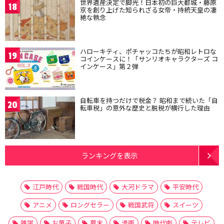
世界遺産決定で脚光！日本初の巨大都城・藤原
18
京を創り上げた知られざる女帝・持統天皇の凄
絶な執念
ハローキティ、ポチャッコたちが昭和レトロな
19
コインケースに！「サンリオキャラクターズ コ
インケース」第２弾
自転車を持つだけで税金？ 昭和まで続いた「自
20
転車税」の意外な歴史と脱税が横行した理由
ランキングを表示
江戸時代
戦国時代
大河ドラマ
平安時代
アニメ
ロングセラー
戦国武将
スイーツ
雑学
お菓子
幕末
漫画
時代劇
テレビ