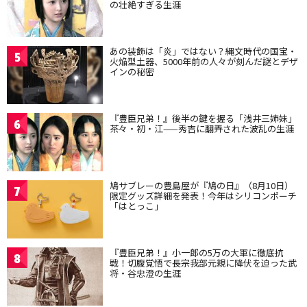
の壮絶すぎる生涯
あの装飾は「炎」ではない？縄文時代の国宝・
5
火焔型土器、5000年前の人々が刻んだ謎とデザ
インの秘密
『豊臣兄弟！』後半の鍵を握る「浅井三姉妹」
6
茶々・初・江——秀吉に翻弄された波乱の生涯
鳩サブレーの豊島屋が『鳩の日』（8月10日）
7
限定グッズ詳細を発表！今年はシリコンポーチ
「はとっこ」
『豊臣兄弟！』小一郎の5万の大軍に徹底抗
8
戦！切腹覚悟で長宗我部元親に降伏を迫った武
将・谷忠澄の生涯