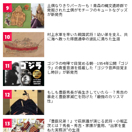
土偶なりきりパーカーも！青森の縄文遺跡群で
9
発掘された土偶がモチーフのキュートなグッズ
が新発売
村上水軍を率いた戦国武将！幼い弟を支え、共
10
に海へ散った得居通幸の波乱に満ちた生涯
ゴジラの咆哮で目覚める朝…1954年公開『ゴジ
11
ラ』の貴重音源を搭載した「ゴジラ音声目覚ま
し時計」が新発売
もしも豊臣秀長が長生きしていたら…？秀吉の
12
暴走と豊臣家滅亡を防げた「最強のカリスマ
性」
『豊臣兄弟！』で萩原護が演じる武将・小堀正
13
次とは？秀長・秀吉・家康が重用、“出家を重
ねた実務派”の生涯