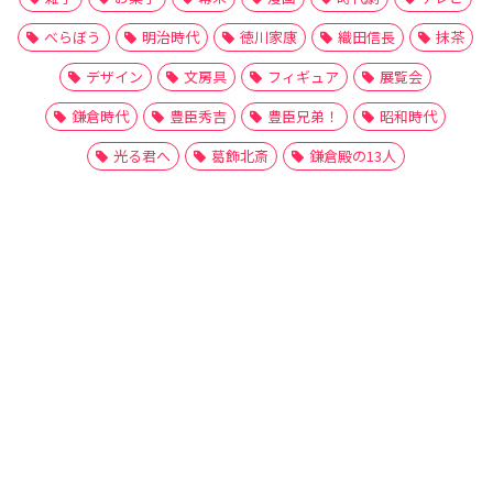
べらぼう
明治時代
徳川家康
織田信長
抹茶
デザイン
文房具
フィギュア
展覧会
鎌倉時代
豊臣秀吉
豊臣兄弟！
昭和時代
光る君へ
葛飾北斎
鎌倉殿の13人