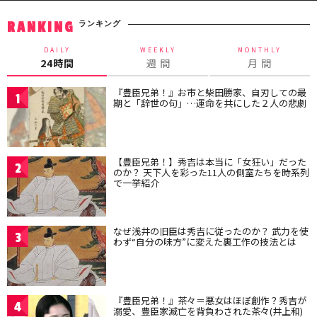
ランキング
RANKING
DAILY
WEEKLY
MONTHLY
24時間
週 間
月 間
『豊臣兄弟！』お市と柴田勝家、自刃しての最
1
期と「辞世の句」…運命を共にした２人の悲劇
【豊臣兄弟！】秀吉は本当に「女狂い」だった
2
のか？ 天下人を彩った11人の側室たちを時系列
で一挙紹介
なぜ浅井の旧臣は秀吉に従ったのか？ 武力を使
3
わず“自分の味方”に変えた裏工作の技法とは
『豊臣兄弟！』茶々＝悪女はほぼ創作？秀吉が
4
溺愛、豊臣家滅亡を背負わされた茶々(井上和)