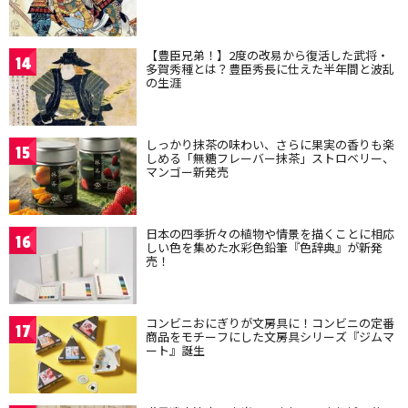
【豊臣兄弟！】2度の改易から復活した武将・
14
多賀秀種とは？豊臣秀長に仕えた半年間と波乱
の生涯
しっかり抹茶の味わい、さらに果実の香りも楽
15
しめる「無糖フレーバー抹茶」ストロベリー、
マンゴー新発売
日本の四季折々の植物や情景を描くことに相応
16
しい色を集めた水彩色鉛筆『色辞典』が新発
売！
コンビニおにぎりが文房具に！コンビニの定番
17
商品をモチーフにした文房具シリーズ『ジムマ
ート』誕生