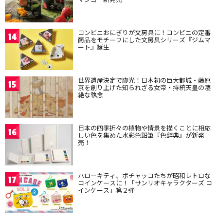
コンビニおにぎりが文房具に！コンビニの定番
14
商品をモチーフにした文房具シリーズ『ジムマ
ート』誕生
世界遺産決定で脚光！日本初の巨大都城・藤原
15
京を創り上げた知られざる女帝・持統天皇の凄
絶な執念
日本の四季折々の植物や情景を描くことに相応
16
しい色を集めた水彩色鉛筆『色辞典』が新発
売！
ハローキティ、ポチャッコたちが昭和レトロな
17
コインケースに！「サンリオキャラクターズ コ
インケース」第２弾