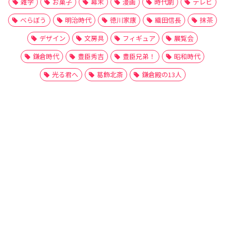
雑学
お菓子
幕末
漫画
時代劇
テレビ
べらぼう
明治時代
徳川家康
織田信長
抹茶
デザイン
文房具
フィギュア
展覧会
鎌倉時代
豊臣秀吉
豊臣兄弟！
昭和時代
光る君へ
葛飾北斎
鎌倉殿の13人