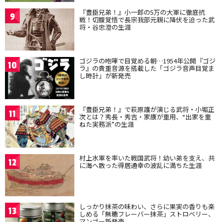
『豊臣兄弟！』小一郎の5万の大軍に徹底抗
9
戦！切腹覚悟で長宗我部元親に降伏を迫った武
将・谷忠澄の生涯
ゴジラの咆哮で目覚める朝…1954年公開『ゴジ
10
ラ』の貴重音源を搭載した「ゴジラ音声目覚ま
し時計」が新発売
『豊臣兄弟！』で萩原護が演じる武将・小堀正
11
次とは？秀長・秀吉・家康が重用、“出家を重
ねた実務派”の生涯
村上水軍を率いた戦国武将！幼い弟を支え、共
12
に海へ散った得居通幸の波乱に満ちた生涯
しっかり抹茶の味わい、さらに果実の香りも楽
13
しめる「無糖フレーバー抹茶」ストロベリー、
マンゴー新発売