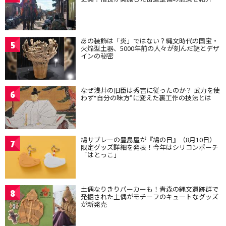
あの装飾は「炎」ではない？縄文時代の国宝・
5
火焔型土器、5000年前の人々が刻んだ謎とデザ
インの秘密
なぜ浅井の旧臣は秀吉に従ったのか？ 武力を使
6
わず“自分の味方”に変えた裏工作の技法とは
鳩サブレーの豊島屋が『鳩の日』（8月10日）
7
限定グッズ詳細を発表！今年はシリコンポーチ
「はとっこ」
土偶なりきりパーカーも！青森の縄文遺跡群で
8
発掘された土偶がモチーフのキュートなグッズ
が新発売