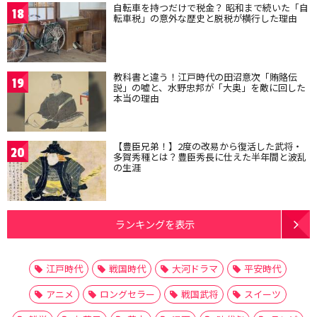
自転車を持つだけで税金？ 昭和まで続いた「自
18
転車税」の意外な歴史と脱税が横行した理由
教科書と違う！江戸時代の田沼意次「賄賂伝
19
説」の嘘と、水野忠邦が「大奥」を敵に回した
本当の理由
【豊臣兄弟！】2度の改易から復活した武将・
20
多賀秀種とは？豊臣秀長に仕えた半年間と波乱
の生涯
ランキングを表示
江戸時代
戦国時代
大河ドラマ
平安時代
アニメ
ロングセラー
戦国武将
スイーツ