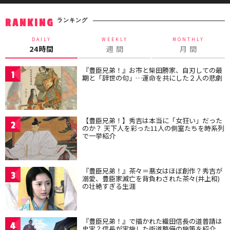
ランキング
RANKING
DAILY
WEEKLY
MONTHLY
24時間
週 間
月 間
『豊臣兄弟！』お市と柴田勝家、自刃しての最
1
期と「辞世の句」…運命を共にした２人の悲劇
【豊臣兄弟！】秀吉は本当に「女狂い」だった
2
のか？ 天下人を彩った11人の側室たちを時系列
で一挙紹介
『豊臣兄弟！』茶々＝悪女はほぼ創作？秀吉が
3
溺愛、豊臣家滅亡を背負わされた茶々(井上和)
の壮絶すぎる生涯
『豊臣兄弟！』で描かれた織田信長の道普請は
4
史実？信長が実施した街道整備の施策を紹介