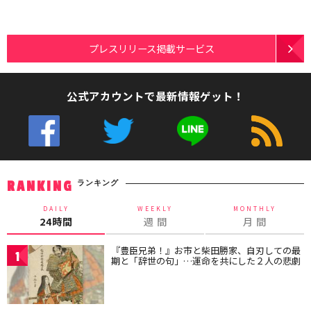
プレスリリース掲載サービス
公式アカウントで最新情報ゲット！
ランキング
RANKING
DAILY
WEEKLY
MONTHLY
24時間
週 間
月 間
『豊臣兄弟！』お市と柴田勝家、自刃しての最
1
期と「辞世の句」…運命を共にした２人の悲劇