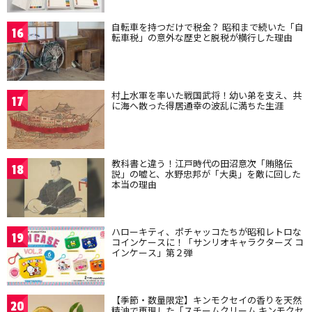
自転車を持つだけで税金？ 昭和まで続いた「自
16
転車税」の意外な歴史と脱税が横行した理由
村上水軍を率いた戦国武将！幼い弟を支え、共
17
に海へ散った得居通幸の波乱に満ちた生涯
教科書と違う！江戸時代の田沼意次「賄賂伝
18
説」の嘘と、水野忠邦が「大奥」を敵に回した
本当の理由
ハローキティ、ポチャッコたちが昭和レトロな
19
コインケースに！「サンリオキャラクターズ コ
インケース」第２弾
【季節・数量限定】キンモクセイの香りを天然
20
精油で再現した「スチームクリーム キンモクセ