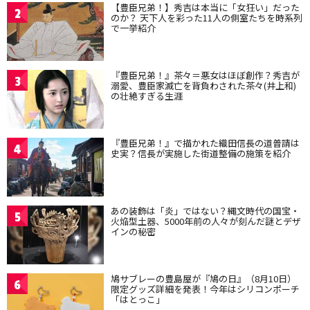
【豊臣兄弟！】秀吉は本当に「女狂い」だった
2
のか？ 天下人を彩った11人の側室たちを時系列
で一挙紹介
『豊臣兄弟！』茶々＝悪女はほぼ創作？秀吉が
3
溺愛、豊臣家滅亡を背負わされた茶々(井上和)
の壮絶すぎる生涯
『豊臣兄弟！』で描かれた織田信長の道普請は
4
史実？信長が実施した街道整備の施策を紹介
あの装飾は「炎」ではない？縄文時代の国宝・
5
火焔型土器、5000年前の人々が刻んだ謎とデザ
インの秘密
鳩サブレーの豊島屋が『鳩の日』（8月10日）
6
限定グッズ詳細を発表！今年はシリコンポーチ
「はとっこ」