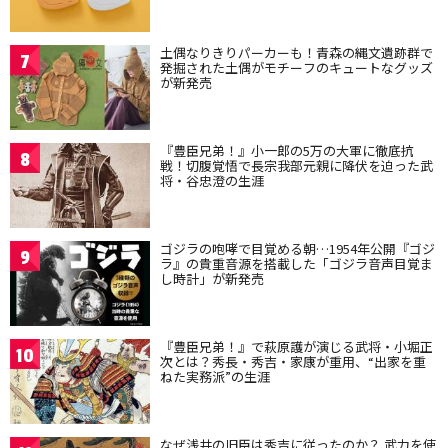
土偶なりきりパーカーも！青森の縄文遺跡群で
7
発掘された土偶がモチーフのキュートなグッズ
が新発売
『豊臣兄弟！』小一郎の5万の大軍に徹底抗
8
戦！切腹覚悟で長宗我部元親に降伏を迫った武
将・谷忠澄の生涯
ゴジラの咆哮で目覚める朝…1954年公開『ゴジ
9
ラ』の貴重音源を搭載した「ゴジラ音声目覚ま
し時計」が新発売
『豊臣兄弟！』で萩原護が演じる武将・小堀正
10
次とは？秀長・秀吉・家康が重用、“出家を重
ねた実務派”の生涯
なぜ浅井の旧臣は秀吉に従ったのか？ 武力を使