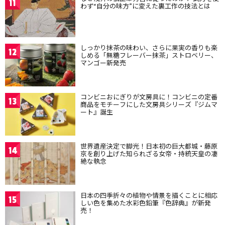
11
わず“自分の味方”に変えた裏工作の技法とは
しっかり抹茶の味わい、さらに果実の香りも楽
12
しめる「無糖フレーバー抹茶」ストロベリー、
マンゴー新発売
コンビニおにぎりが文房具に！コンビニの定番
13
商品をモチーフにした文房具シリーズ『ジムマ
ート』誕生
世界遺産決定で脚光！日本初の巨大都城・藤原
14
京を創り上げた知られざる女帝・持統天皇の凄
絶な執念
日本の四季折々の植物や情景を描くことに相応
15
しい色を集めた水彩色鉛筆『色辞典』が新発
売！