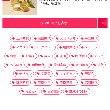
イ&茶」新登場
ランキングを表示
江戸時代
戦国時代
大河ドラマ
平安時代
アニメ
ロングセラー
戦国武将
スイーツ
雑学
お菓子
幕末
漫画
時代劇
テレビ
べらぼう
明治時代
徳川家康
織田信長
抹茶
デザイン
文房具
フィギュア
展覧会
鎌倉時代
豊臣秀吉
豊臣兄弟！
昭和時代
光る君へ
葛飾北斎
鎌倉殿の13人