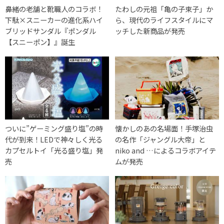
鼻緒の老舗と靴職人のコラボ！
たわしの元祖「亀の子束子」か
下駄×スニーカーの進化系ハイ
ら、現代のライフスタイルにマ
ブリッドサンダル『ポンダル
ッチした新商品が発売
【スニーポン】』誕生
ついに”ゲーミング盛り塩”の時
懐かしのあの名場面！手塚治虫
代が到来！LEDで神々しく光る
の名作「ジャングル大帝」と
カプセルトイ「光る盛り塩」発
niko and …によるコラボアイテ
売
ムが発売