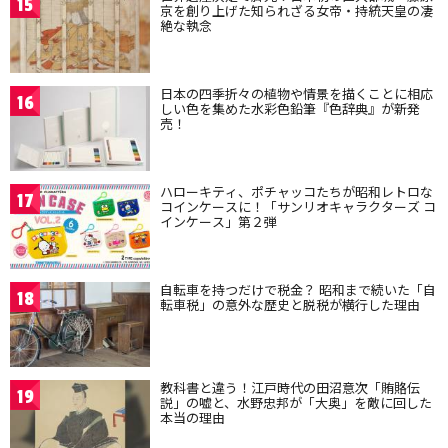
15
京を創り上げた知られざる女帝・持統天皇の凄
絶な執念
日本の四季折々の植物や情景を描くことに相応
16
しい色を集めた水彩色鉛筆『色辞典』が新発
売！
ハローキティ、ポチャッコたちが昭和レトロな
17
コインケースに！「サンリオキャラクターズ コ
インケース」第２弾
自転車を持つだけで税金？ 昭和まで続いた「自
18
転車税」の意外な歴史と脱税が横行した理由
教科書と違う！江戸時代の田沼意次「賄賂伝
19
説」の嘘と、水野忠邦が「大奥」を敵に回した
本当の理由