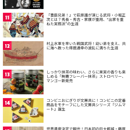
『豊臣兄弟！』で萩原護が演じる武将・小堀正
11
次とは？秀長・秀吉・家康が重用、“出家を重
ねた実務派”の生涯
村上水軍を率いた戦国武将！幼い弟を支え、共
12
に海へ散った得居通幸の波乱に満ちた生涯
しっかり抹茶の味わい、さらに果実の香りも楽
13
しめる「無糖フレーバー抹茶」ストロベリー、
マンゴー新発売
コンビニおにぎりが文房具に！コンビニの定番
14
商品をモチーフにした文房具シリーズ『ジムマ
ート』誕生
世界遺産決定で脚光！日本初の巨大都城・藤原