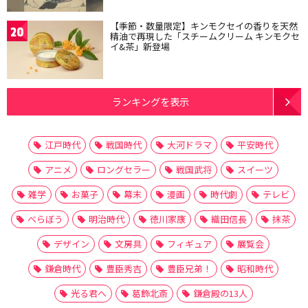
【季節・数量限定】キンモクセイの香りを天然
20
精油で再現した「スチームクリーム キンモクセ
イ&茶」新登場
ランキングを表示
江戸時代
戦国時代
大河ドラマ
平安時代
アニメ
ロングセラー
戦国武将
スイーツ
雑学
お菓子
幕末
漫画
時代劇
テレビ
べらぼう
明治時代
徳川家康
織田信長
抹茶
デザイン
文房具
フィギュア
展覧会
鎌倉時代
豊臣秀吉
豊臣兄弟！
昭和時代
光る君へ
葛飾北斎
鎌倉殿の13人