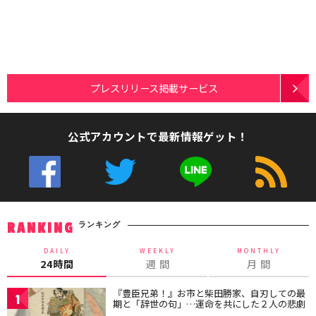
プレスリリース掲載サービス
公式アカウントで最新情報ゲット！
ランキング
RANKING
DAILY
WEEKLY
MONTHLY
24時間
週 間
月 間
『豊臣兄弟！』お市と柴田勝家、自刃しての最
1
期と「辞世の句」…運命を共にした２人の悲劇