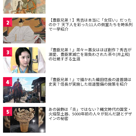
【豊臣兄弟！】秀吉は本当に「女狂い」だった
2
のか？ 天下人を彩った11人の側室たちを時系列
で一挙紹介
『豊臣兄弟！』茶々＝悪女はほぼ創作？秀吉が
3
溺愛、豊臣家滅亡を背負わされた茶々(井上和)
の壮絶すぎる生涯
『豊臣兄弟！』で描かれた織田信長の道普請は
4
史実？信長が実施した街道整備の施策を紹介
あの装飾は「炎」ではない？縄文時代の国宝・
5
火焔型土器、5000年前の人々が刻んだ謎とデザ
インの秘密