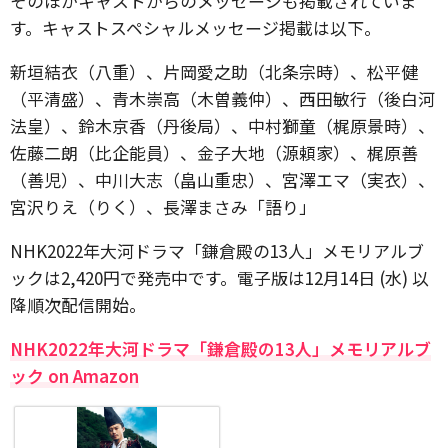
そのほかキャストからのメッセージも掲載されていま
す。キャストスペシャルメッセージ掲載は以下。
新垣結衣（八重）、片岡愛之助（北条宗時）、松平健
（平清盛）、青木崇高（木曽義仲）、西田敏行（後白河
法皇）、鈴木京香（丹後局）、中村獅童（梶原景時）、
佐藤二朗（比企能員）、金子大地（源頼家）、梶原善
（善児）、中川大志（畠山重忠）、宮澤エマ（実衣）、
宮沢りえ（りく）、長澤まさみ「語り」
NHK2022年大河ドラマ「鎌倉殿の13人」メモリアルブ
ックは2,420円で発売中です。電子版は12月14日 (水) 以
降順次配信開始。
NHK2022年大河ドラマ「鎌倉殿の13人」メモリアルブ
ック on Amazon