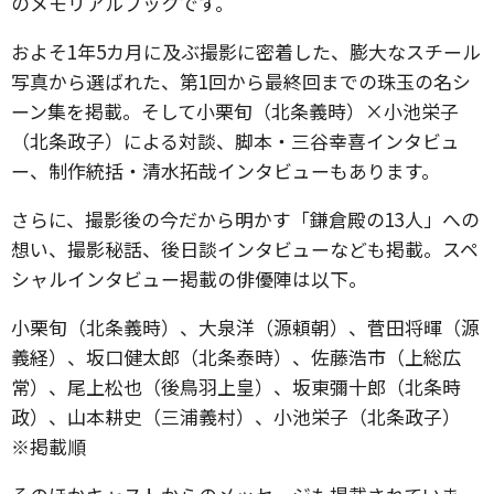
のメモリアルブックです。
およそ1年5カ月に及ぶ撮影に密着した、膨大なスチール
写真から選ばれた、第1回から最終回までの珠玉の名シ
ーン集を掲載。そして小栗旬（北条義時）×小池栄子
（北条政子）による対談、脚本・三谷幸喜インタビュ
ー、制作統括・清水拓哉インタビューもあります。
さらに、撮影後の今だから明かす「鎌倉殿の13人」への
想い、撮影秘話、後日談インタビューなども掲載。スペ
シャルインタビュー掲載の俳優陣は以下。
小栗旬（北条義時）、大泉洋（源頼朝）、菅田将暉（源
義経）、坂口健太郎（北条泰時）、佐藤浩市（上総広
常）、尾上松也（後鳥羽上皇）、坂東彌十郎（北条時
政）、山本耕史（三浦義村）、小池栄子（北条政子）
※掲載順