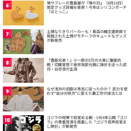
鳩サブレーの豊島屋が『鳩の日』（8月10日）
6
限定グッズ詳細を発表！今年はシリコンポーチ
「はとっこ」
土偶なりきりパーカーも！青森の縄文遺跡群で
7
発掘された土偶がモチーフのキュートなグッズ
が新発売
『豊臣兄弟！』小一郎の5万の大軍に徹底抗
8
戦！切腹覚悟で長宗我部元親に降伏を迫った武
将・谷忠澄の生涯
なぜ浅井の旧臣は秀吉に従ったのか？ 武力を使
9
わず“自分の味方”に変えた裏工作の技法とは
ゴジラの咆哮で目覚める朝…1954年公開『ゴジ
10
ラ』の貴重音源を搭載した「ゴジラ音声目覚ま
し時計」が新発売