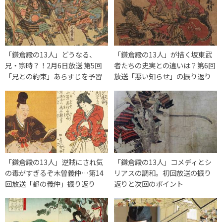
「鎌倉殿の13人」どうなる、
「鎌倉殿の13人」が描く坂東武
兄・宗時？！2月6日放送 第5回
者たちの史実との違いは？第6回
「兄との約束」あらすじを予習
放送「悪い知らせ」の振り返り
「鎌倉殿の13人」逆賊にされ気
「鎌倉殿の13人」コメディとシ
の毒がすぎるぞ木曽義仲…第14
リアスの調和。初回放送の振り
回放送「都の義仲」振り返り
返りと次回のポイント