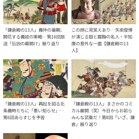
「鎌倉殿の13人」義仲の最期、
この顔に見覚えあり…矢柴俊博
開花する義経の軍略…第16回放
が演じる鼓と蹴鞠の名人・平知
送「伝説の幕開け」振り返り
康の意外な一面【鎌倉殿の13
人】
「鎌倉殿の13人」再起を図る北
「鎌倉殿の13人」まさかのコミ
条義時たちに「悪い知らせ」…
カル展開（笑）今日からお前ら
第6回あらすじを予習
みんな武衛だ！第8回「いざ、鎌
倉」振り返り