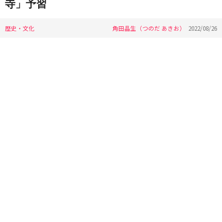
寺」予習
歴史・文化
角田晶生（つのだ あきお）
2022/08/26