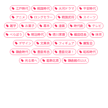
江戸時代
戦国時代
大河ドラマ
平安時代
アニメ
ロングセラー
戦国武将
スイーツ
雑学
お菓子
幕末
漫画
時代劇
テレビ
べらぼう
明治時代
徳川家康
織田信長
抹茶
デザイン
文房具
フィギュア
展覧会
鎌倉時代
豊臣秀吉
豊臣兄弟！
昭和時代
光る君へ
葛飾北斎
鎌倉殿の13人