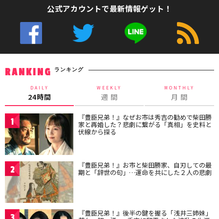
公式アカウントで最新情報ゲット！
ランキング
RANKING
DAILY
WEEKLY
MONTHLY
24時間
週 間
月 間
『豊臣兄弟！』なぜお市は秀吉の勧めで柴田勝
1
家と再婚した？悲劇に繋がる「真相」を史料と
伏線から探る
『豊臣兄弟！』お市と柴田勝家、自刃しての最
2
期と「辞世の句」…運命を共にした２人の悲劇
『豊臣兄弟！』後半の鍵を握る「浅井三姉妹」
3