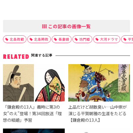
この記事の画像一覧
北条政範
北条時政
吾妻鏡
坊門姫
大河ドラマ
平
関連する記事
RELATED
「鎌倉殿の13人」義時に第3の
上品だけど胡散臭い…山中崇が
女”のえ”登場！第34回放送「理
演じる平賀朝雅の生涯をたどる
想の結婚」予習
【鎌倉殿の13人】