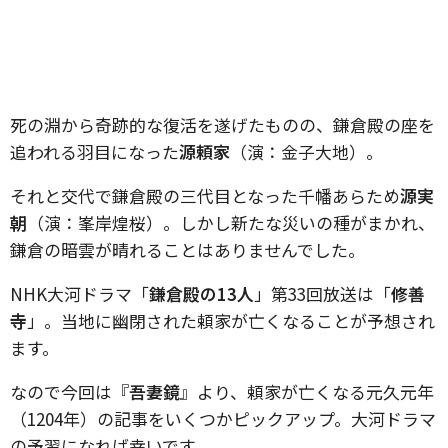
死の淵から奇跡的な復活を遂げたものの、鎌倉殿の座を
追われる羽目になった
源頼家
（演：金子大地）。
それと交代で鎌倉殿の三代目となった千幡あらため
源実
朝
（演：峯岸煌桜）。しかし新たな災いの種がまかれ、
鎌倉の暗雲が晴れることはありませんでした。
NHK大河ドラマ「
鎌倉殿の13人
」第33回放送は「
修善
寺
」。当地に幽閉された頼家が亡くなることが予想され
ます。
なので今回は『
吾妻鏡
』より、頼家が亡くなる元久元年
（1204年）の記事をいくつかピックアップ。大河ドラマ
の予習になれば幸いです。