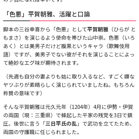
「色悪」平賀朝雅、活躍と口論
脚本の三谷幸喜から「色悪」として
平賀朝雅
（ひらが と
もまさ）を演じるよう使命を帯びた山中崇。色悪（いろ
あく）とは美男子だけど腹黒というキャラ（歌舞伎用
語）ですが、美男子でない彼がそれを演じることによっ
て絶妙なエグ味が期待されます。
（先週も自分の妻よりも姑に取り入るなど、すごく嫌な
ヤツぶりが素晴らしく演じられていましたね。もちろん
称賛の意味です）
そんな平賀朝雅は元久元年（1204年）4月に伊勢・伊賀
の両国（現：三重県）で蜂起した平家の残党を3日で鎮
圧。後世に言う「
三日平氏の乱
」で武功を立てたため、
両国の守護職に任じられました。