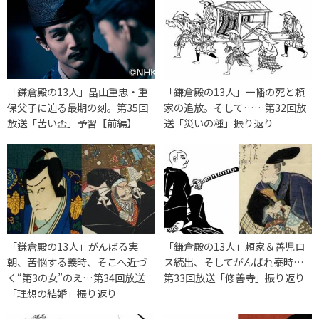
「鎌倉殿の13人」畠山重忠・重
「鎌倉殿の13人」一幡の死と頼
保父子に迫る最期の刻。第35回
家の追放。そして……第32回放
放送「苦い盃」予習【前編】
送「災いの種」振り返り
「鎌倉殿の13人」がんばる実
「鎌倉殿の13人」頼家＆善児ロ
朝、苦悩する義時、そこへ近づ
ス続出、そしてがんばれ泰時…
く“第3の女”のえ…第34回放送
第33回放送「修善寺」振り返り
「理想の結婚」振り返り