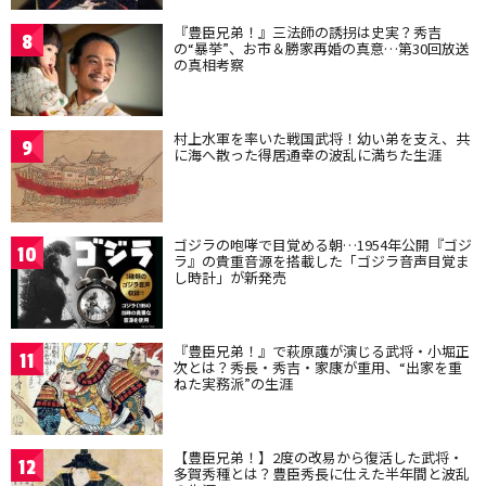
『豊臣兄弟！』三法師の誘拐は史実？秀吉
8
の“暴挙”、お市＆勝家再婚の真意…第30回放送
の真相考察
村上水軍を率いた戦国武将！幼い弟を支え、共
9
に海へ散った得居通幸の波乱に満ちた生涯
ゴジラの咆哮で目覚める朝…1954年公開『ゴジ
10
ラ』の貴重音源を搭載した「ゴジラ音声目覚ま
し時計」が新発売
『豊臣兄弟！』で萩原護が演じる武将・小堀正
11
次とは？秀長・秀吉・家康が重用、“出家を重
ねた実務派”の生涯
【豊臣兄弟！】2度の改易から復活した武将・
12
多賀秀種とは？豊臣秀長に仕えた半年間と波乱