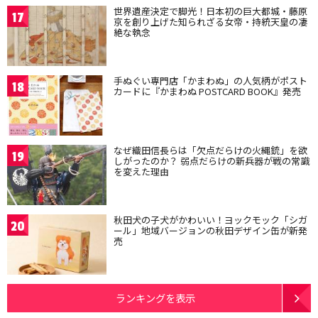
世界遺産決定で脚光！日本初の巨大都城・藤原
17
京を創り上げた知られざる女帝・持統天皇の凄
絶な執念
手ぬぐい専門店「かまわぬ」の人気柄がポスト
18
カードに『かまわぬ POSTCARD BOOK』発売
なぜ織田信長らは「欠点だらけの火縄銃」を欲
19
しがったのか？ 弱点だらけの新兵器が戦の常識
を変えた理由
秋田犬の子犬がかわいい！ヨックモック「シガ
20
ール」地域バージョンの秋田デザイン缶が新発
売
ランキングを表示