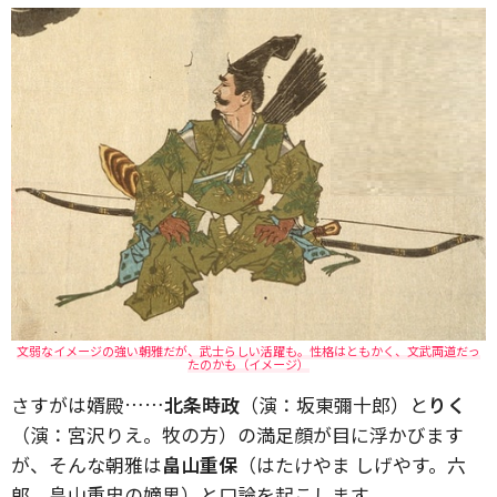
文弱なイメージの強い朝雅だが、武士らしい活躍も。性格はともかく、文武両道だっ
たのかも（イメージ）
さすがは婿殿……
北条時政
（演：坂東彌十郎）と
りく
（演：宮沢りえ。牧の方）の満足顔が目に浮かびます
が、そんな朝雅は
畠山重保
（はたけやま しげやす。六
郎、畠山重忠の嫡男）と口論を起こします。