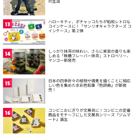
の生涯
ハローキティ、ポチャッコたちが昭和レトロな
13
コインケースに！「サンリオキャラクターズ コ
インケース」第２弾
しっかり抹茶の味わい、さらに果実の香りも楽
14
しめる「無糖フレーバー抹茶」ストロベリー、
マンゴー新発売
日本の四季折々の植物や情景を描くことに相応
15
しい色を集めた水彩色鉛筆『色辞典』が新発
売！
コンビニおにぎりが文房具に！コンビニの定番
16
商品をモチーフにした文房具シリーズ『ジムマ
ート』誕生