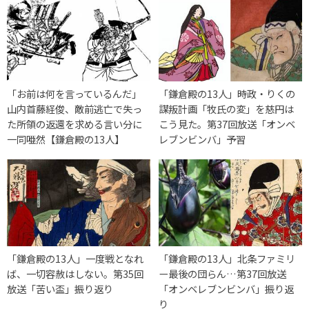
「お前は何を言っているんだ」
「鎌倉殿の13人」時政・りくの
山内首藤経俊、敵前逃亡で失っ
謀叛計画「牧氏の変」を慈円は
た所領の返還を求める言い分に
こう見た。第37回放送「オンベ
一同唖然【鎌倉殿の13人】
レブンビンバ」予習
「鎌倉殿の13人」一度戦となれ
「鎌倉殿の13人」北条ファミリ
ば、一切容赦はしない。第35回
ー最後の団らん…第37回放送
放送「苦い盃」振り返り
「オンベレブンビンバ」振り返
り