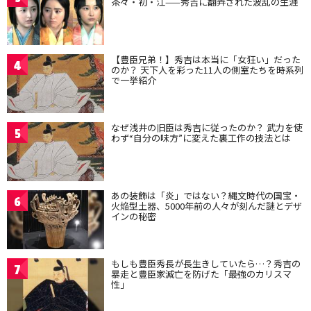
茶々・初・江——秀吉に翻弄された波乱の生涯
【豊臣兄弟！】秀吉は本当に「女狂い」だった
4
のか？ 天下人を彩った11人の側室たちを時系列
で一挙紹介
なぜ浅井の旧臣は秀吉に従ったのか？ 武力を使
5
わず“自分の味方”に変えた裏工作の技法とは
あの装飾は「炎」ではない？縄文時代の国宝・
6
火焔型土器、5000年前の人々が刻んだ謎とデザ
インの秘密
もしも豊臣秀長が長生きしていたら…？秀吉の
7
暴走と豊臣家滅亡を防げた「最強のカリスマ
性」