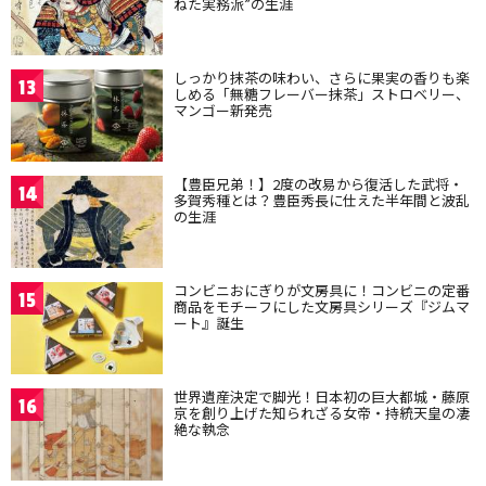
ねた実務派”の生涯
しっかり抹茶の味わい、さらに果実の香りも楽
13
しめる「無糖フレーバー抹茶」ストロベリー、
マンゴー新発売
【豊臣兄弟！】2度の改易から復活した武将・
14
多賀秀種とは？豊臣秀長に仕えた半年間と波乱
の生涯
コンビニおにぎりが文房具に！コンビニの定番
15
商品をモチーフにした文房具シリーズ『ジムマ
ート』誕生
世界遺産決定で脚光！日本初の巨大都城・藤原
16
京を創り上げた知られざる女帝・持統天皇の凄
絶な執念