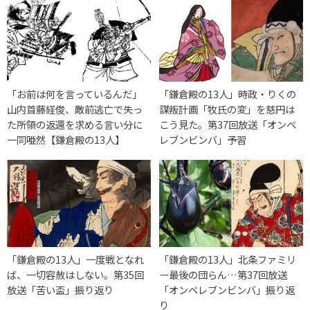
「お前は何を言っているんだ」
「鎌倉殿の13人」時政・りくの
山内首藤経俊、敵前逃亡で失っ
謀叛計画「牧氏の変」を慈円は
た所領の返還を求める言い分に
こう見た。第37回放送「オンベ
一同唖然【鎌倉殿の13人】
レブンビンバ」予習
「鎌倉殿の13人」一度戦となれ
「鎌倉殿の13人」北条ファミリ
ば、一切容赦はしない。第35回
ー最後の団らん…第37回放送
放送「苦い盃」振り返り
「オンベレブンビンバ」振り返
り