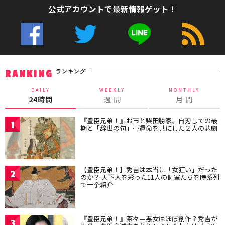
公式アカウントで最新情報ゲット！
ランキング
RANKING
DAILY
WEEKLY
MONTHLY
24時間
週 間
月 間
『豊臣兄弟！』お市と柴田勝家、自刃しての最
1
期と「辞世の句」…運命を共にした２人の悲劇
【豊臣兄弟！】秀吉は本当に「女狂い」だった
2
のか？ 天下人を彩った11人の側室たちを時系列
で一挙紹介
『豊臣兄弟！』茶々＝悪女はほぼ創作？秀吉が
3