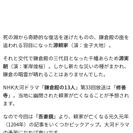
死の淵から奇跡的な復活を遂げたものの、鎌倉殿の座を
追われる羽目になった
源頼家
（演：金子大地）。
それと交代で鎌倉殿の三代目となった千幡あらため
源実
朝
（演：峯岸煌桜）。しかし新たな災いの種がまかれ、
鎌倉の暗雲が晴れることはありませんでした。
NHK大河ドラマ「
鎌倉殿の13人
」第33回放送は「
修善
寺
」。当地に幽閉された頼家が亡くなることが予想され
ます。
なので今回は『
吾妻鏡
』より、頼家が亡くなる元久元年
（1204年）の記事をいくつかピックアップ。大河ドラマ
の予習になれば幸いです。