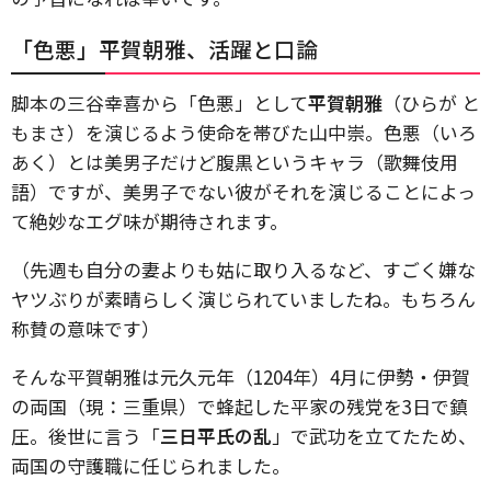
「色悪」平賀朝雅、活躍と口論
脚本の三谷幸喜から「色悪」として
平賀朝雅
（ひらが と
もまさ）を演じるよう使命を帯びた山中崇。色悪（いろ
あく）とは美男子だけど腹黒というキャラ（歌舞伎用
語）ですが、美男子でない彼がそれを演じることによっ
て絶妙なエグ味が期待されます。
（先週も自分の妻よりも姑に取り入るなど、すごく嫌な
ヤツぶりが素晴らしく演じられていましたね。もちろん
称賛の意味です）
そんな平賀朝雅は元久元年（1204年）4月に伊勢・伊賀
の両国（現：三重県）で蜂起した平家の残党を3日で鎮
圧。後世に言う「
三日平氏の乱
」で武功を立てたため、
両国の守護職に任じられました。