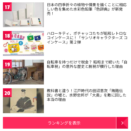
日本の四季折々の植物や情景を描くことに相応
17
しい色を集めた水彩色鉛筆『色辞典』が新発
売！
ハローキティ、ポチャッコたちが昭和レトロな
18
コインケースに！「サンリオキャラクターズ コ
インケース」第２弾
自転車を持つだけで税金？ 昭和まで続いた「自
19
転車税」の意外な歴史と脱税が横行した理由
教科書と違う！江戸時代の田沼意次「賄賂伝
20
説」の嘘と、水野忠邦が「大奥」を敵に回した
本当の理由
ランキングを表示