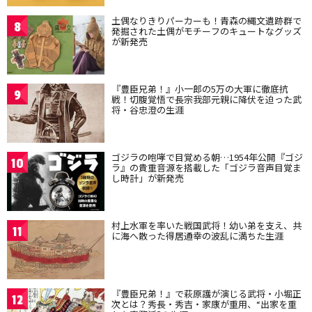
土偶なりきりパーカーも！青森の縄文遺跡群で
8
発掘された土偶がモチーフのキュートなグッズ
が新発売
『豊臣兄弟！』小一郎の5万の大軍に徹底抗
9
戦！切腹覚悟で長宗我部元親に降伏を迫った武
将・谷忠澄の生涯
ゴジラの咆哮で目覚める朝…1954年公開『ゴジ
10
ラ』の貴重音源を搭載した「ゴジラ音声目覚ま
し時計」が新発売
村上水軍を率いた戦国武将！幼い弟を支え、共
11
に海へ散った得居通幸の波乱に満ちた生涯
『豊臣兄弟！』で萩原護が演じる武将・小堀正
12
次とは？秀長・秀吉・家康が重用、“出家を重