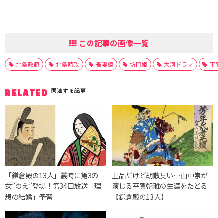
この記事の画像一覧
北条政範
北条時政
吾妻鏡
坊門姫
大河ドラマ
平
関連する記事
RELATED
「鎌倉殿の13人」義時に第3の
上品だけど胡散臭い…山中崇が
女”のえ”登場！第34回放送「理
演じる平賀朝雅の生涯をたどる
想の結婚」予習
【鎌倉殿の13人】