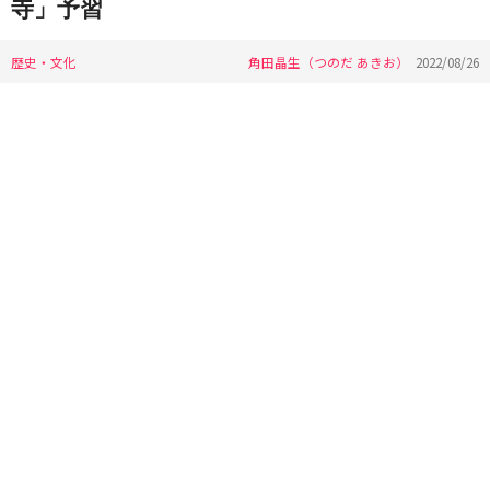
寺」予習
歴史・文化
角田晶生（つのだ あきお）
2022/08/26