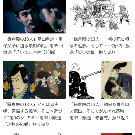
「鎌倉殿の13人」畠山重忠・重
「鎌倉殿の13人」一幡の死と頼
保父子に迫る最期の刻。第35回
家の追放。そして……第32回放
放送「苦い盃」予習【前編】
送「災いの種」振り返り
「鎌倉殿の13人」がんばる実
「鎌倉殿の13人」頼家＆善児ロ
朝、苦悩する義時、そこへ近づ
ス続出、そしてがんばれ泰時…
く“第3の女”のえ…第34回放送
第33回放送「修善寺」振り返り
「理想の結婚」振り返り