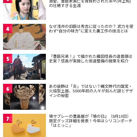
溺愛、豊臣家滅亡を背負わされた茶々(井上和)
の壮絶すぎる生涯
なぜ浅井の旧臣は秀吉に従ったのか？ 武力を使
4
わず“自分の味方”に変えた裏工作の技法とは
『豊臣兄弟！』で描かれた織田信長の道普請は
5
史実？信長が実施した街道整備の施策を紹介
あの装飾は「炎」ではない？縄文時代の国宝・
6
火焔型土器、5000年前の人々が刻んだ謎とデザ
インの秘密
鳩サブレーの豊島屋が『鳩の日』（8月10日）
7
限定グッズ詳細を発表！今年はシリコンポーチ
「はとっこ」