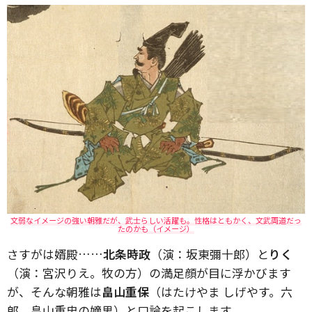
文弱なイメージの強い朝雅だが、武士らしい活躍も。性格はともかく、文武両道だっ
たのかも（イメージ）
さすがは婿殿……
北条時政
（演：坂東彌十郎）と
りく
（演：宮沢りえ。牧の方）の満足顔が目に浮かびます
が、そんな朝雅は
畠山重保
（はたけやま しげやす。六
郎、畠山重忠の嫡男）と口論を起こします。