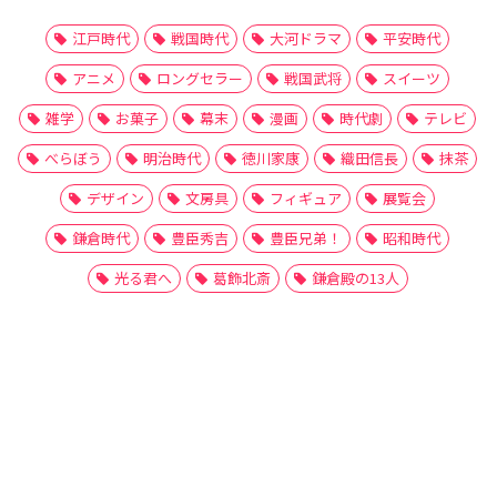
江戸時代
戦国時代
大河ドラマ
平安時代
アニメ
ロングセラー
戦国武将
スイーツ
雑学
お菓子
幕末
漫画
時代劇
テレビ
べらぼう
明治時代
徳川家康
織田信長
抹茶
デザイン
文房具
フィギュア
展覧会
鎌倉時代
豊臣秀吉
豊臣兄弟！
昭和時代
光る君へ
葛飾北斎
鎌倉殿の13人