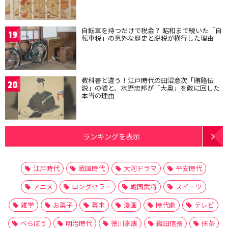
自転車を持つだけで税金？ 昭和まで続いた「自
19
転車税」の意外な歴史と脱税が横行した理由
教科書と違う！江戸時代の田沼意次「賄賂伝
20
説」の嘘と、水野忠邦が「大奥」を敵に回した
本当の理由
ランキングを表示
江戸時代
戦国時代
大河ドラマ
平安時代
アニメ
ロングセラー
戦国武将
スイーツ
雑学
お菓子
幕末
漫画
時代劇
テレビ
べらぼう
明治時代
徳川家康
織田信長
抹茶