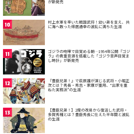
が新発売
村上水軍を率いた戦国武将！幼い弟を支え、共
10
に海へ散った得居通幸の波乱に満ちた生涯
ゴジラの咆哮で目覚める朝…1954年公開『ゴジ
11
ラ』の貴重音源を搭載した「ゴジラ音声目覚ま
し時計」が新発売
『豊臣兄弟！』で萩原護が演じる武将・小堀正
12
次とは？秀長・秀吉・家康が重用、“出家を重
ねた実務派”の生涯
【豊臣兄弟！】2度の改易から復活した武将・
13
多賀秀種とは？豊臣秀長に仕えた半年間と波乱
の生涯