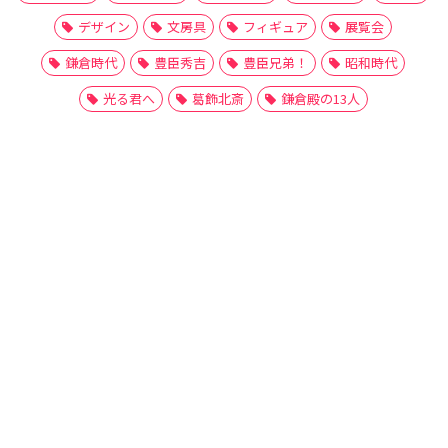
デザイン
文房具
フィギュア
展覧会
鎌倉時代
豊臣秀吉
豊臣兄弟！
昭和時代
光る君へ
葛飾北斎
鎌倉殿の13人