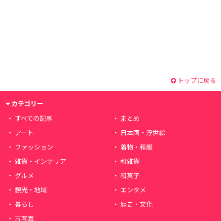
トップに戻る
カテゴリー
すべての記事
まとめ
アート
日本画・浮世絵
ファッション
着物・和服
雑貨・インテリア
和雑貨
グルメ
和菓子
観光・地域
エンタメ
暮らし
歴史・文化
古写真