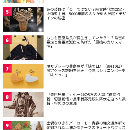
あの装飾は「炎」ではない？縄文時代の国宝・
5
火焔型土器、5000年前の人々が刻んだ謎とデザ
インの秘密
もしも豊臣秀長が長生きしていたら…？秀吉の
6
暴走と豊臣家滅亡を防げた「最強のカリスマ
性」
鳩サブレーの豊島屋が『鳩の日』（8月10日）
7
限定グッズ詳細を発表！今年はシリコンポーチ
「はとっこ」
『豊臣兄弟！』小一郎の5万の大軍に徹底抗
8
戦！切腹覚悟で長宗我部元親に降伏を迫った武
将・谷忠澄の生涯
土偶なりきりパーカーも！青森の縄文遺跡群で
9
発掘された土偶がモチーフのキュートなグッズ