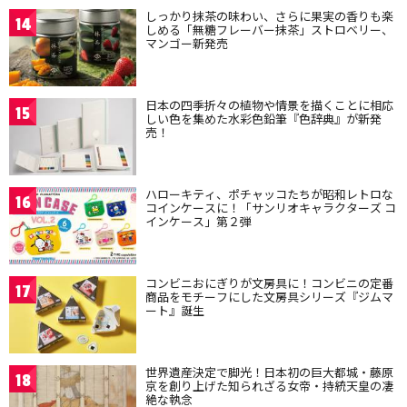
しっかり抹茶の味わい、さらに果実の香りも楽
14
しめる「無糖フレーバー抹茶」ストロベリー、
マンゴー新発売
日本の四季折々の植物や情景を描くことに相応
15
しい色を集めた水彩色鉛筆『色辞典』が新発
売！
ハローキティ、ポチャッコたちが昭和レトロな
16
コインケースに！「サンリオキャラクターズ コ
インケース」第２弾
コンビニおにぎりが文房具に！コンビニの定番
17
商品をモチーフにした文房具シリーズ『ジムマ
ート』誕生
世界遺産決定で脚光！日本初の巨大都城・藤原
18
京を創り上げた知られざる女帝・持統天皇の凄
絶な執念