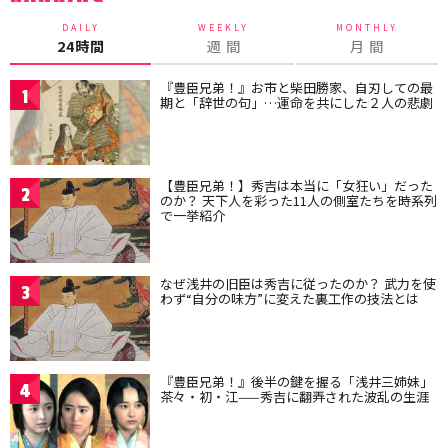
DAILY
WEEKLY
MONTHLY
24時間
週 間
月 間
『豊臣兄弟！』お市と柴田勝家、自刃しての最
1
期と「辞世の句」…運命を共にした２人の悲劇
【豊臣兄弟！】秀吉は本当に「女狂い」だった
2
のか？ 天下人を彩った11人の側室たちを時系列
で一挙紹介
なぜ浅井の旧臣は秀吉に従ったのか？ 武力を使
3
わず“自分の味方”に変えた裏工作の技法とは
『豊臣兄弟！』後半の鍵を握る「浅井三姉妹」
4
茶々・初・江——秀吉に翻弄された波乱の生涯