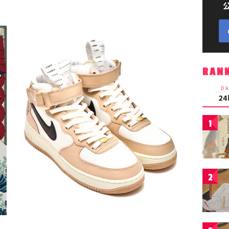
RAN
DA
2
1
2