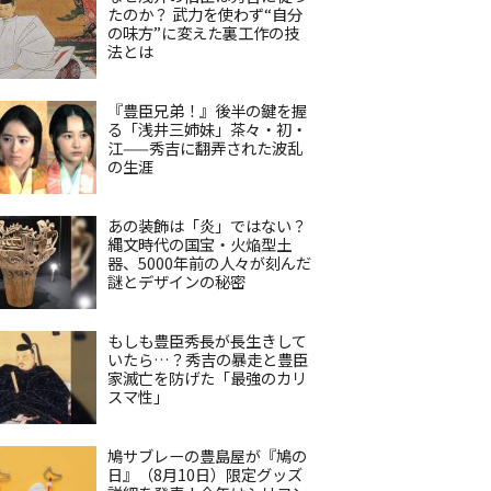
たのか？ 武力を使わず“自分
の味方”に変えた裏工作の技
法とは
『豊臣兄弟！』後半の鍵を握
る「浅井三姉妹」茶々・初・
江——秀吉に翻弄された波乱
の生涯
あの装飾は「炎」ではない？
縄文時代の国宝・火焔型土
器、5000年前の人々が刻んだ
謎とデザインの秘密
もしも豊臣秀長が長生きして
いたら…？秀吉の暴走と豊臣
家滅亡を防げた「最強のカリ
スマ性」
鳩サブレーの豊島屋が『鳩の
日』（8月10日）限定グッズ