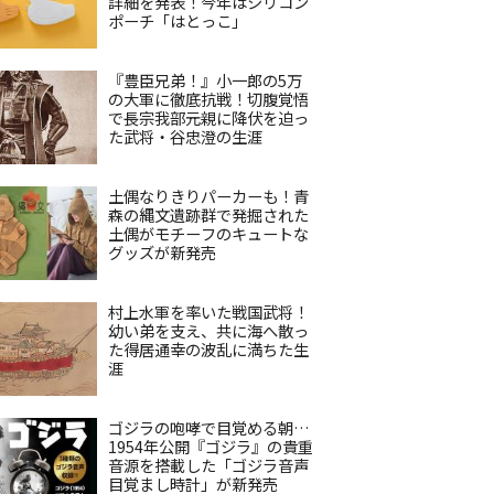
詳細を発表！今年はシリコン
ポーチ「はとっこ」
『豊臣兄弟！』小一郎の5万
の大軍に徹底抗戦！切腹覚悟
で長宗我部元親に降伏を迫っ
た武将・谷忠澄の生涯
土偶なりきりパーカーも！青
森の縄文遺跡群で発掘された
土偶がモチーフのキュートな
グッズが新発売
村上水軍を率いた戦国武将！
幼い弟を支え、共に海へ散っ
た得居通幸の波乱に満ちた生
涯
ゴジラの咆哮で目覚める朝…
1954年公開『ゴジラ』の貴重
音源を搭載した「ゴジラ音声
目覚まし時計」が新発売