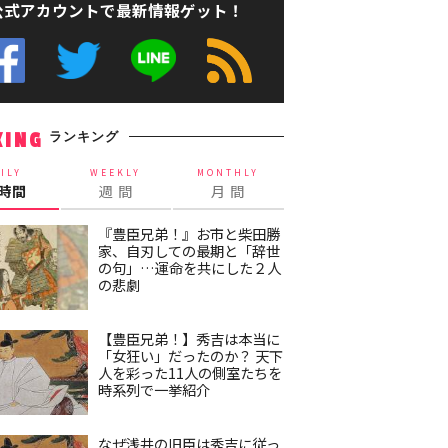
公式アカウントで最新情報ゲット！
ランキング
KING
ILY
WEEKLY
MONTHLY
4時間
週 間
月 間
『豊臣兄弟！』お市と柴田勝
家、自刃しての最期と「辞世
の句」…運命を共にした２人
の悲劇
【豊臣兄弟！】秀吉は本当に
「女狂い」だったのか？ 天下
人を彩った11人の側室たちを
時系列で一挙紹介
なぜ浅井の旧臣は秀吉に従っ