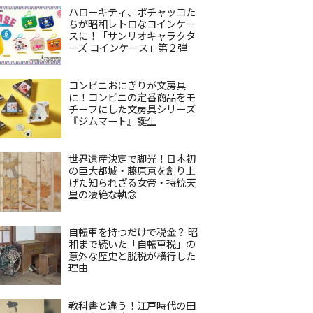
ハローキティ、ポチャッコた
ちが昭和レトロなコインケー
スに！「サンリオキャラクタ
ーズ コインケース」第２弾
コンビニおにぎりが文房具
に！コンビニの定番商品をモ
チーフにした文房具シリーズ
『ジムマート』誕生
世界遺産決定で脚光！日本初
の巨大都城・藤原京を創り上
げた知られざる女帝・持統天
皇の凄絶な執念
自転車を持つだけで税金？ 昭
和まで続いた「自転車税」の
意外な歴史と脱税が横行した
理由
教科書と違う！江戸時代の田