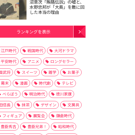
沼意次「賄賂伝説」の嘘と、
水野忠邦が「大奥」を敵に回
した本当の理由
ランキングを表示
江戸時代
戦国時代
大河ドラマ
平安時代
アニメ
ロングセラー
国武将
スイーツ
雑学
お菓子
幕末
漫画
時代劇
テレビ
べらぼう
明治時代
徳川家康
田信長
抹茶
デザイン
文房具
フィギュア
展覧会
鎌倉時代
豊臣秀吉
豊臣兄弟！
昭和時代