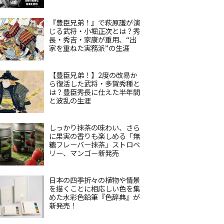
『豊臣兄弟！』で萩原護が演
じる武将・小堀正次とは？秀
長・秀吉・家康が重用、“出
家を重ねた実務派”の生涯
【豊臣兄弟！】2度の改易か
ら復活した武将・多賀秀種と
は？豊臣秀長に仕えた半年間
と波乱の生涯
しっかり抹茶の味わい、さら
に果実の香りも楽しめる「無
糖フレーバー抹茶」ストロベ
リー、マンゴー新発売
日本の四季折々の植物や情景
を描くことに相応しい色を集
めた水彩色鉛筆『色辞典』が
新発売！