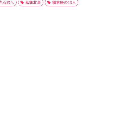
光る君へ
葛飾北斎
鎌倉殿の13人