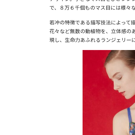
で、８万６千個ものマス目には様々
若冲の特徴である描写技法によって
花々など無数の動植物を、立体感の
現し、生命力あふれるランジェリー