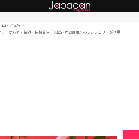
本画・浮世絵
ブラ」から奇才絵師・伊藤若冲『鳥獣花木図屛風』のランジェリーが登場