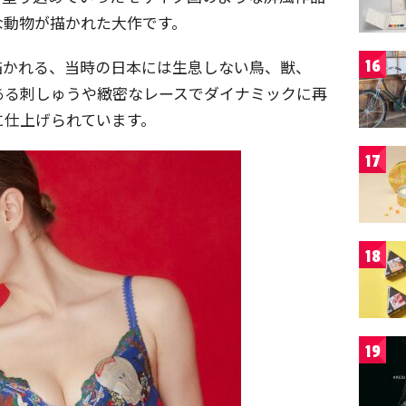
な動物が描かれた大作です。
描かれる、当時の日本には生息しない鳥、獣、
16
ある刺しゅうや緻密なレースでダイナミックに再
に仕上げられています。
17
18
19