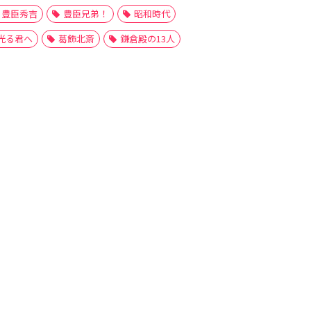
豊臣秀吉
豊臣兄弟！
昭和時代
光る君へ
葛飾北斎
鎌倉殿の13人