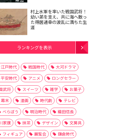
村上水軍を率いた戦国武将！
幼い弟を支え、共に海へ散っ
た得居通幸の波乱に満ちた生
涯
ランキングを表示
江戸時代
戦国時代
大河ドラマ
平安時代
アニメ
ロングセラー
国武将
スイーツ
雑学
お菓子
幕末
漫画
時代劇
テレビ
べらぼう
明治時代
織田信長
川家康
抹茶
デザイン
文房具
フィギュア
展覧会
鎌倉時代