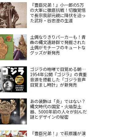
『豊臣兄弟！』小一郎の5万
の大軍に徹底抗戦！切腹覚悟
で長宗我部元親に降伏を迫っ
た武将・谷忠澄の生涯
土偶なりきりパーカーも！青
森の縄文遺跡群で発掘された
土偶がモチーフのキュートな
グッズが新発売
ゴジラの咆哮で目覚める朝…
1954年公開『ゴジラ』の貴重
音源を搭載した「ゴジラ音声
目覚まし時計」が新発売
あの装飾は「炎」ではない？
縄文時代の国宝・火焔型土
器、5000年前の人々が刻んだ
謎とデザインの秘密
『豊臣兄弟！』で萩原護が演