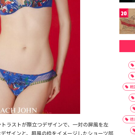
20
戦
徳
ントラストが際立つデザインで、一対の屏風を左
なデザインと、屛風の枠をイメージしたショーツ部