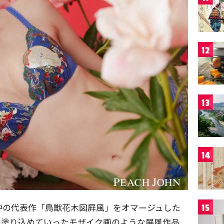
12
13
14
冲の代表作「鳥獣花木図屛風」をオマージュした
15
つ塗り込めていったモザイク画のような屏風作品