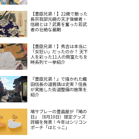
【豊臣兄弟！】22歳で散った
長宗我部元親の天才後継者・
信親とは？武勇を奮った若武
者の壮絶な最期
【豊臣兄弟！】秀吉は本当に
「女狂い」だったのか？ 天下
人を彩った11人の側室たちを
時系列で一挙紹介
『豊臣兄弟！』で描かれた織
田信長の道普請は史実？信長
が実施した街道整備の施策を
紹介
鳩サブレーの豊島屋が『鳩の
日』（8月10日）限定グッズ
詳細を発表！今年はシリコン
ポーチ「はとっこ」