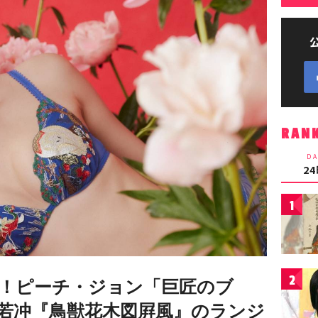
RAN
DA
2
1
2
！ピーチ・ジョン「巨匠のブ
若冲『鳥獣花木図屛風』のランジ