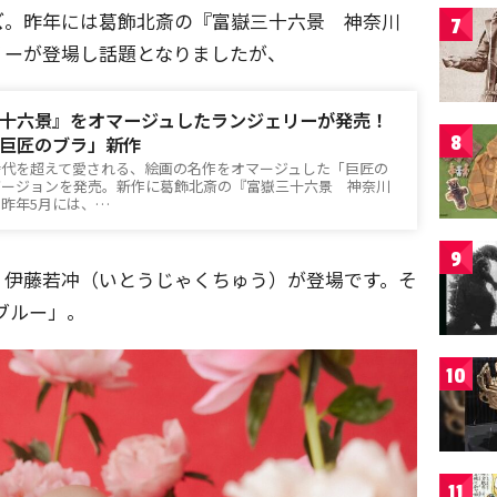
ズ
。昨年には葛飾北斎の『富嶽三十六景 神奈川
7
リーが登場し話題となりましたが、
十六景』をオマージュしたランジェリーが発売！
8
巨匠のブラ」新作
時代を超えて愛される、絵画の名作をオマージュした「巨匠の
バージョンを発売。新作に葛飾北斎の『富嶽三十六景 神奈川
昨年5月には、…
9
・伊藤若冲（いとうじゃくちゅう）が登場です。そ
ブルー」。
10
11