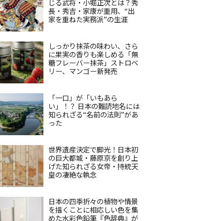
じる武将・小堀正次とは？秀
長・秀吉・家康が重用、“出
家を重ねた実務派”の生涯
しっかり抹茶の味わい、さら
に果実の香りも楽しめる「無
糖フレーバー抹茶」ストロベ
リー、マンゴー新発売
「一口」が「いもあら
い」！？ 日本の難読地名には
知られざる“名前の法則”があ
った
世界遺産決定で脚光！日本初
の巨大都城・藤原京を創り上
げた知られざる女帝・持統天
皇の凄絶な執念
日本の四季折々の植物や情景
を描くことに相応しい色を集
めた水彩色鉛筆『色辞典』が