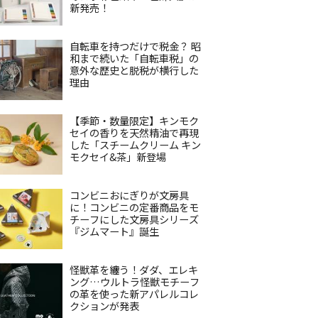
新発売！
自転車を持つだけで税金？ 昭
和まで続いた「自転車税」の
意外な歴史と脱税が横行した
理由
【季節・数量限定】キンモク
セイの香りを天然精油で再現
した「スチームクリーム キン
モクセイ&茶」新登場
コンビニおにぎりが文房具
に！コンビニの定番商品をモ
チーフにした文房具シリーズ
『ジムマート』誕生
怪獣革を纏う！ダダ、エレキ
ング…ウルトラ怪獣モチーフ
の革を使った新アパレルコレ
クションが発表