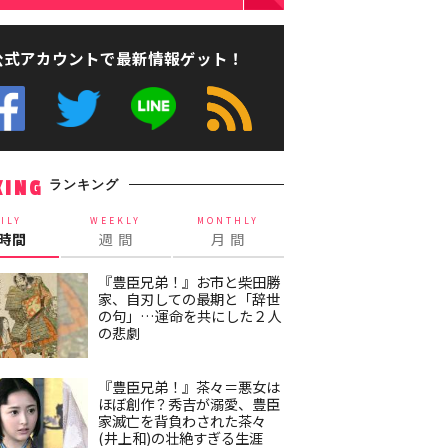
公式アカウントで最新情報ゲット！
ランキング
KING
ILY
WEEKLY
MONTHLY
4時間
週 間
月 間
『豊臣兄弟！』お市と柴田勝
家、自刃しての最期と「辞世
の句」…運命を共にした２人
の悲劇
『豊臣兄弟！』茶々＝悪女は
ほぼ創作？秀吉が溺愛、豊臣
家滅亡を背負わされた茶々
(井上和)の壮絶すぎる生涯