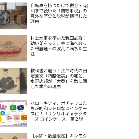
自転車を持つだけで税金？ 昭
和まで続いた「自転車税」の
意外な歴史と脱税が横行した
理由
村上水軍を率いた戦国武将！
幼い弟を支え、共に海へ散っ
た得居通幸の波乱に満ちた生
涯
教科書と違う！江戸時代の田
沼意次「賄賂伝説」の嘘と、
水野忠邦が「大奥」を敵に回
した本当の理由
ハローキティ、ポチャッコた
ちが昭和レトロなコインケー
スに！「サンリオキャラクタ
ーズ コインケース」第２弾
【季節・数量限定】キンモク