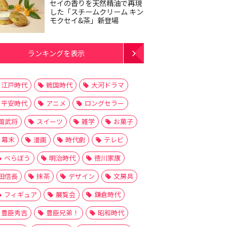
セイの香りを天然精油で再現
した「スチームクリーム キン
モクセイ&茶」新登場
ランキングを表示
江戸時代
戦国時代
大河ドラマ
平安時代
アニメ
ロングセラー
国武将
スイーツ
雑学
お菓子
幕末
漫画
時代劇
テレビ
べらぼう
明治時代
徳川家康
田信長
抹茶
デザイン
文房具
フィギュア
展覧会
鎌倉時代
豊臣秀吉
豊臣兄弟！
昭和時代