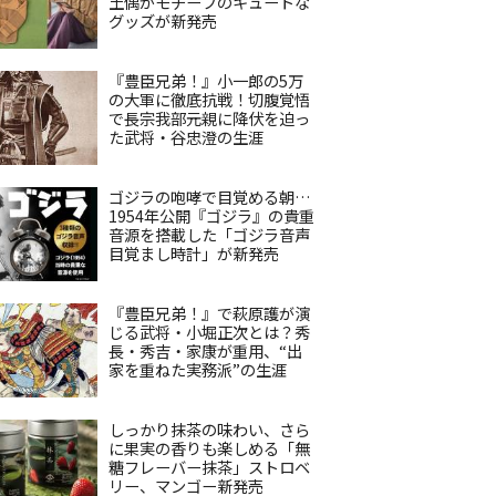
土偶がモチーフのキュートな
グッズが新発売
『豊臣兄弟！』小一郎の5万
の大軍に徹底抗戦！切腹覚悟
で長宗我部元親に降伏を迫っ
た武将・谷忠澄の生涯
ゴジラの咆哮で目覚める朝…
1954年公開『ゴジラ』の貴重
音源を搭載した「ゴジラ音声
目覚まし時計」が新発売
『豊臣兄弟！』で萩原護が演
じる武将・小堀正次とは？秀
長・秀吉・家康が重用、“出
家を重ねた実務派”の生涯
しっかり抹茶の味わい、さら
に果実の香りも楽しめる「無
糖フレーバー抹茶」ストロベ
リー、マンゴー新発売