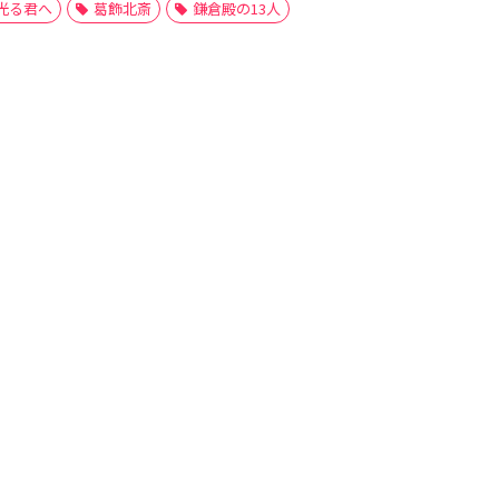
光る君へ
葛飾北斎
鎌倉殿の13人