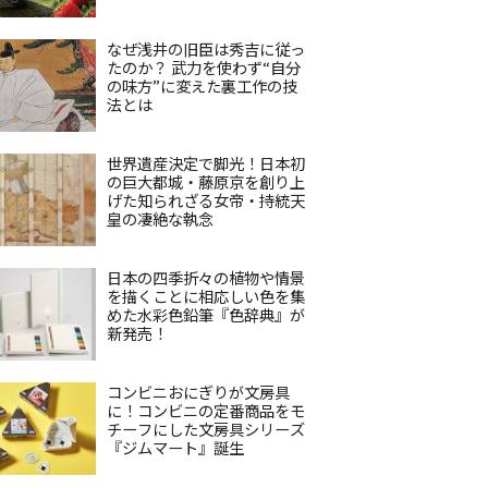
なぜ浅井の旧臣は秀吉に従っ
たのか？ 武力を使わず“自分
の味方”に変えた裏工作の技
法とは
世界遺産決定で脚光！日本初
の巨大都城・藤原京を創り上
げた知られざる女帝・持統天
皇の凄絶な執念
日本の四季折々の植物や情景
を描くことに相応しい色を集
めた水彩色鉛筆『色辞典』が
新発売！
コンビニおにぎりが文房具
に！コンビニの定番商品をモ
チーフにした文房具シリーズ
『ジムマート』誕生