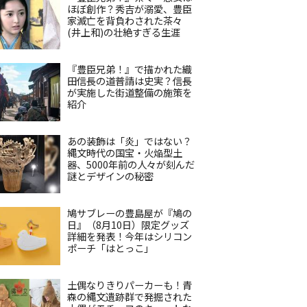
ほぼ創作？秀吉が溺愛、豊臣
家滅亡を背負わされた茶々
(井上和)の壮絶すぎる生涯
『豊臣兄弟！』で描かれた織
田信長の道普請は史実？信長
が実施した街道整備の施策を
紹介
あの装飾は「炎」ではない？
縄文時代の国宝・火焔型土
器、5000年前の人々が刻んだ
謎とデザインの秘密
鳩サブレーの豊島屋が『鳩の
日』（8月10日）限定グッズ
詳細を発表！今年はシリコン
ポーチ「はとっこ」
土偶なりきりパーカーも！青
森の縄文遺跡群で発掘された