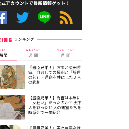
公式アカウントで最新情報ゲット！
ランキング
KING
ILY
WEEKLY
MONTHLY
4時間
週 間
月 間
『豊臣兄弟！』お市と柴田勝
家、自刃しての最期と「辞世
の句」…運命を共にした２人
の悲劇
【豊臣兄弟！】秀吉は本当に
「女狂い」だったのか？ 天下
人を彩った11人の側室たちを
時系列で一挙紹介
『豊臣兄弟！』茶々＝悪女は