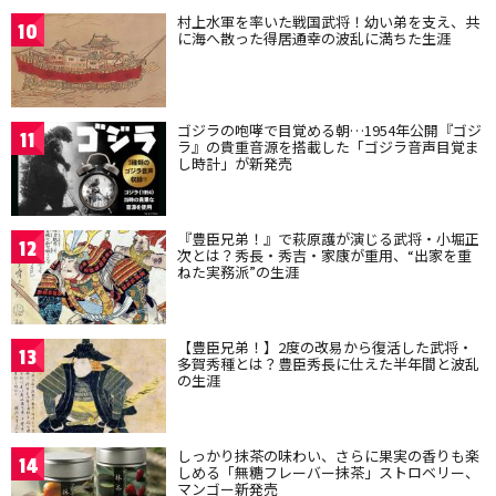
村上水軍を率いた戦国武将！幼い弟を支え、共
10
に海へ散った得居通幸の波乱に満ちた生涯
ゴジラの咆哮で目覚める朝…1954年公開『ゴジ
11
ラ』の貴重音源を搭載した「ゴジラ音声目覚ま
し時計」が新発売
『豊臣兄弟！』で萩原護が演じる武将・小堀正
12
次とは？秀長・秀吉・家康が重用、“出家を重
ねた実務派”の生涯
【豊臣兄弟！】2度の改易から復活した武将・
13
多賀秀種とは？豊臣秀長に仕えた半年間と波乱
の生涯
しっかり抹茶の味わい、さらに果実の香りも楽
14
しめる「無糖フレーバー抹茶」ストロベリー、
マンゴー新発売