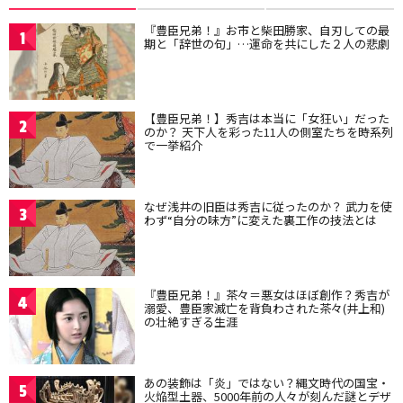
『豊臣兄弟！』お市と柴田勝家、自刃しての最
1
期と「辞世の句」…運命を共にした２人の悲劇
【豊臣兄弟！】秀吉は本当に「女狂い」だった
2
のか？ 天下人を彩った11人の側室たちを時系列
で一挙紹介
なぜ浅井の旧臣は秀吉に従ったのか？ 武力を使
3
わず“自分の味方”に変えた裏工作の技法とは
『豊臣兄弟！』茶々＝悪女はほぼ創作？秀吉が
4
溺愛、豊臣家滅亡を背負わされた茶々(井上和)
の壮絶すぎる生涯
あの装飾は「炎」ではない？縄文時代の国宝・
5
火焔型土器、5000年前の人々が刻んだ謎とデザ