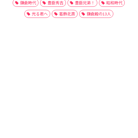
鎌倉時代
豊臣秀吉
豊臣兄弟！
昭和時代
光る君へ
葛飾北斎
鎌倉殿の13人