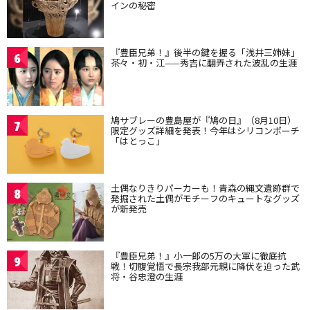
インの秘密
『豊臣兄弟！』後半の鍵を握る「浅井三姉妹」
6
茶々・初・江——秀吉に翻弄された波乱の生涯
鳩サブレーの豊島屋が『鳩の日』（8月10日）
7
限定グッズ詳細を発表！今年はシリコンポーチ
「はとっこ」
土偶なりきりパーカーも！青森の縄文遺跡群で
8
発掘された土偶がモチーフのキュートなグッズ
が新発売
『豊臣兄弟！』小一郎の5万の大軍に徹底抗
9
戦！切腹覚悟で長宗我部元親に降伏を迫った武
将・谷忠澄の生涯