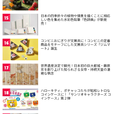
日本の四季折々の植物や情景を描くことに相応
15
しい色を集めた水彩色鉛筆『色辞典』が新発
売！
コンビニおにぎりが文房具に！コンビニの定番
16
商品をモチーフにした文房具シリーズ『ジムマ
ート』誕生
世界遺産決定で脚光！日本初の巨大都城・藤原
17
京を創り上げた知られざる女帝・持統天皇の凄
絶な執念
ハローキティ、ポチャッコたちが昭和レトロな
18
コインケースに！「サンリオキャラクターズ コ
インケース」第２弾