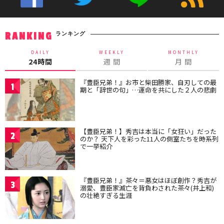
ランキング
RANKING
DAILY
WEEKLY
MONTHLY
24時間
週 間
月 間
『豊臣兄弟！』お市と柴田勝家、自刃しての最
1
期と「辞世の句」…運命を共にした２人の悲劇
【豊臣兄弟！】秀吉は本当に「女狂い」だった
2
のか？ 天下人を彩った11人の側室たちを時系列
で一挙紹介
『豊臣兄弟！』茶々＝悪女はほぼ創作？秀吉が
3
溺愛、豊臣家滅亡を背負わされた茶々(井上和)
の壮絶すぎる生涯