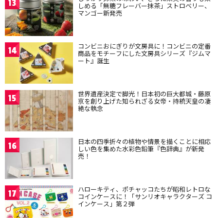
13
しめる「無糖フレーバー抹茶」ストロベリー、
マンゴー新発売
コンビニおにぎりが文房具に！コンビニの定番
14
商品をモチーフにした文房具シリーズ『ジムマ
ート』誕生
世界遺産決定で脚光！日本初の巨大都城・藤原
15
京を創り上げた知られざる女帝・持統天皇の凄
絶な執念
日本の四季折々の植物や情景を描くことに相応
16
しい色を集めた水彩色鉛筆『色辞典』が新発
売！
ハローキティ、ポチャッコたちが昭和レトロな
17
コインケースに！「サンリオキャラクターズ コ
インケース」第２弾