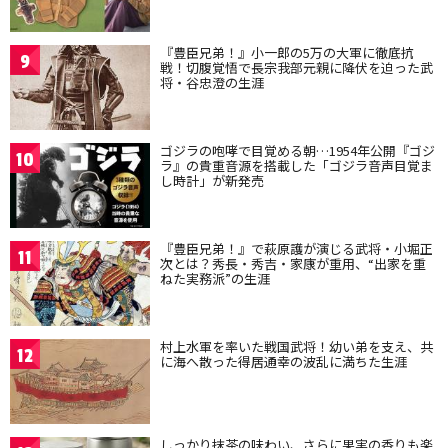
『豊臣兄弟！』小一郎の5万の大軍に徹底抗
9
戦！切腹覚悟で長宗我部元親に降伏を迫った武
将・谷忠澄の生涯
ゴジラの咆哮で目覚める朝…1954年公開『ゴジ
10
ラ』の貴重音源を搭載した「ゴジラ音声目覚ま
し時計」が新発売
『豊臣兄弟！』で萩原護が演じる武将・小堀正
11
次とは？秀長・秀吉・家康が重用、“出家を重
ねた実務派”の生涯
村上水軍を率いた戦国武将！幼い弟を支え、共
12
に海へ散った得居通幸の波乱に満ちた生涯
しっかり抹茶の味わい、さらに果実の香りも楽