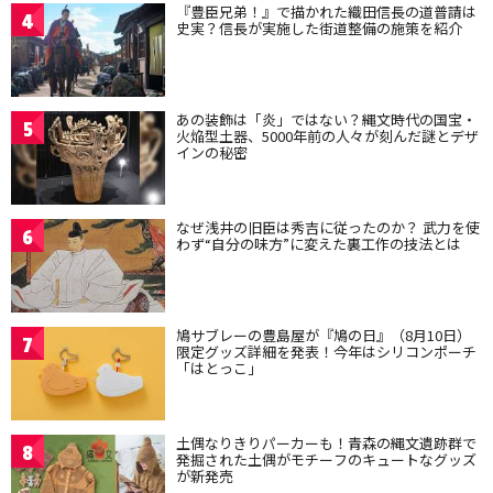
『豊臣兄弟！』で描かれた織田信長の道普請は
4
史実？信長が実施した街道整備の施策を紹介
あの装飾は「炎」ではない？縄文時代の国宝・
5
火焔型土器、5000年前の人々が刻んだ謎とデザ
インの秘密
なぜ浅井の旧臣は秀吉に従ったのか？ 武力を使
6
わず“自分の味方”に変えた裏工作の技法とは
鳩サブレーの豊島屋が『鳩の日』（8月10日）
7
限定グッズ詳細を発表！今年はシリコンポーチ
「はとっこ」
土偶なりきりパーカーも！青森の縄文遺跡群で
8
発掘された土偶がモチーフのキュートなグッズ
が新発売