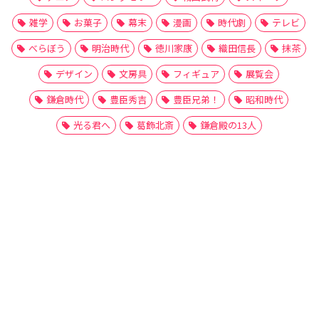
雑学
お菓子
幕末
漫画
時代劇
テレビ
べらぼう
明治時代
徳川家康
織田信長
抹茶
デザイン
文房具
フィギュア
展覧会
鎌倉時代
豊臣秀吉
豊臣兄弟！
昭和時代
光る君へ
葛飾北斎
鎌倉殿の13人