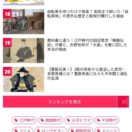
自転車を持つだけで税金？ 昭和まで続いた「自
18
転車税」の意外な歴史と脱税が横行した理由
教科書と違う！江戸時代の田沼意次「賄賂伝
19
説」の嘘と、水野忠邦が「大奥」を敵に回した
本当の理由
【豊臣兄弟！】2度の改易から復活した武将・
20
多賀秀種とは？豊臣秀長に仕えた半年間と波乱
の生涯
ランキングを表示
江戸時代
戦国時代
大河ドラマ
平安時代
アニメ
ロングセラー
戦国武将
スイーツ