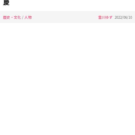
慶
歴史・文化
/
人物
雲川ゆず
2022/06/10