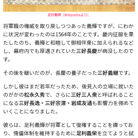
足利義輝（Wikipediaより）
将軍職の権威を取り戻しつつあった義輝ですが、にわか
に状況が変わったのは1564年のことです。畿内征服を果
たしたのち、義輝と和睦して御相伴衆に加えられるなど
し、幕府内でも厚遇されていた
三好長慶
が病没したので
す。
その後を継いだのが、長慶の養子だった
三好義継
です。
しかし彼はまだ若年だったため、後見人の立場に就いた
のがかの
松永久秀
で、さらに
三好三人衆
と呼ばれること
になる
三好長逸・三好宗渭・岩成友通
も影響力を強めて
いくことになりました。
彼らは、足利義輝が将軍として復権することを嫌ってお
り、傀儡体制を維持するために
足利義栄
を立てようと試