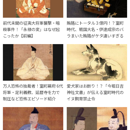
前代未聞の征夷大将軍襲撃・暗
賄賂にトータル３億円！？室町
殺事件！「永禄の変」はなぜ起
時代、戦国大名・伊達成宗のバ
こったか【前編】
ラまいた賄賂がケタ違いすぎる
万人恐怖の独裁者！室町幕府 6代
愛犬家はお断り！？「今堀日吉
将軍・足利義教、延暦寺を力で
神社文書」が伝える室町時代の
制圧など恐怖エピソード紹介
イヌ飼育禁止令