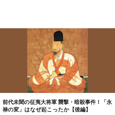
前代未聞の征夷大将軍 襲撃・暗殺事件！「永
禄の変」はなぜ起こったか【後編】