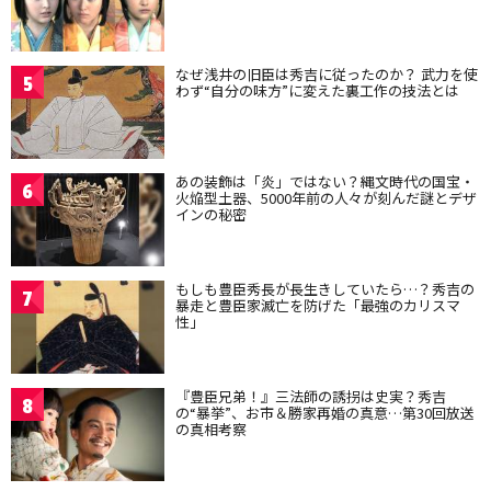
なぜ浅井の旧臣は秀吉に従ったのか？ 武力を使
5
わず“自分の味方”に変えた裏工作の技法とは
あの装飾は「炎」ではない？縄文時代の国宝・
6
火焔型土器、5000年前の人々が刻んだ謎とデザ
インの秘密
もしも豊臣秀長が長生きしていたら…？秀吉の
7
暴走と豊臣家滅亡を防げた「最強のカリスマ
性」
『豊臣兄弟！』三法師の誘拐は史実？秀吉
8
の“暴挙”、お市＆勝家再婚の真意…第30回放送
の真相考察