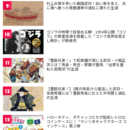
村上水軍を率いた戦国武将！幼い弟を支え、共
9
に海へ散った得居通幸の波乱に満ちた生涯
ゴジラの咆哮で目覚める朝…1954年公開『ゴジ
10
ラ』の貴重音源を搭載した「ゴジラ音声目覚ま
し時計」が新発売
『豊臣兄弟！』で萩原護が演じる武将・小堀正
11
次とは？秀長・秀吉・家康が重用、“出家を重
ねた実務派”の生涯
【豊臣兄弟！】2度の改易から復活した武将・
12
多賀秀種とは？豊臣秀長に仕えた半年間と波乱
の生涯
ハローキティ、ポチャッコたちが昭和レトロな
13
コインケースに！「サンリオキャラクターズ コ
インケース」第２弾