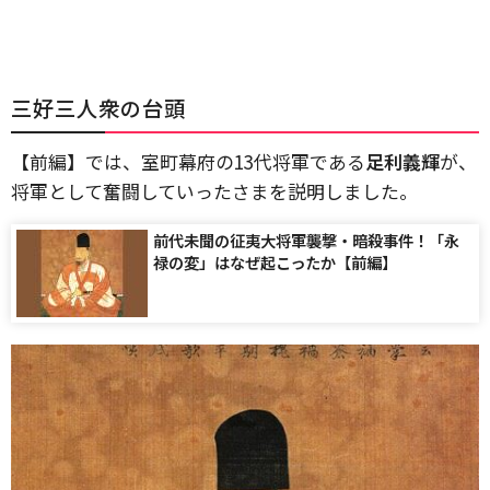
三好三人衆の台頭
【前編】では、室町幕府の13代将軍である
足利義輝
が、
将軍として奮闘していったさまを説明しました。
前代未聞の征夷大将軍襲撃・暗殺事件！「永
禄の変」はなぜ起こったか【前編】