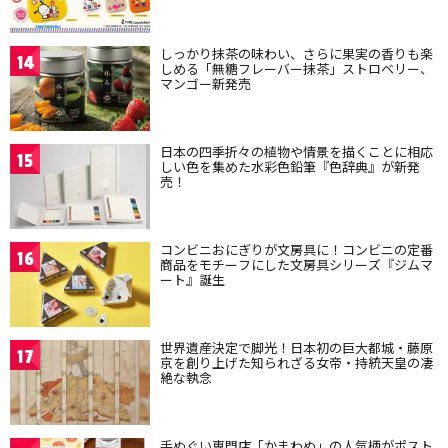
しっかり抹茶の味わい、さらに果実の香りも楽
14
しめる「無糖フレーバー抹茶」ストロベリー、
マンゴー新発売
日本の四季折々の植物や情景を描くことに相応
15
しい色を集めた水彩色鉛筆『色辞典』が新発
売！
コンビニおにぎりが文房具に！コンビニの定番
16
商品をモチーフにした文房具シリーズ『ジムマ
ート』誕生
世界遺産決定で脚光！日本初の巨大都城・藤原
17
京を創り上げた知られざる女帝・持統天皇の凄
絶な執念
手ぬぐい専門店「かまわぬ」の人気柄がポスト