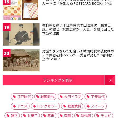
18
カードに『かまわぬ POSTCARD BOOK』発売
教科書と違う！江戸時代の田沼意次「賄賂伝
19
説」の嘘と、水野忠邦が「大奥」を敵に回した
本当の理由
対話がダメなら殺し合い！戦国時代の農民はガ
20
チで武器を持っていた…秀吉が発した“喧嘩停
止令”とは？
ランキングを表示
江戸時代
戦国時代
大河ドラマ
平安時代
アニメ
ロングセラー
戦国武将
スイーツ
雑学
お菓子
幕末
漫画
時代劇
テレビ