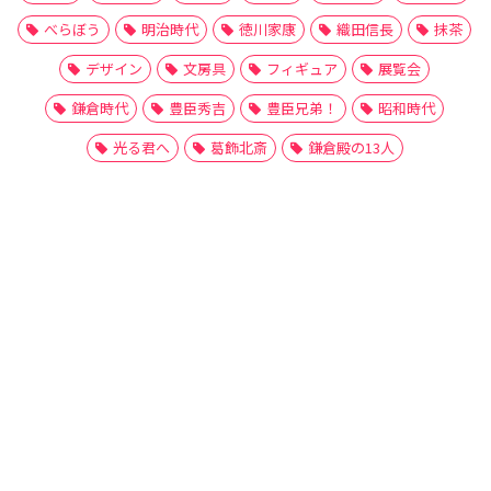
べらぼう
明治時代
徳川家康
織田信長
抹茶
デザイン
文房具
フィギュア
展覧会
鎌倉時代
豊臣秀吉
豊臣兄弟！
昭和時代
光る君へ
葛飾北斎
鎌倉殿の13人