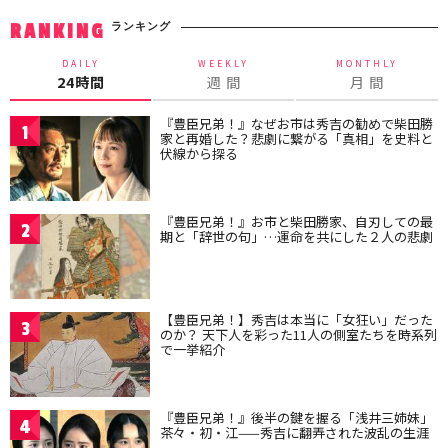
ランキング
RANKING
DAILY
WEEKLY
MONTHLY
24時間
週 間
月 間
『豊臣兄弟！』なぜお市は秀吉の勧めで柴田勝
1
家と再婚した？悲劇に繋がる「真相」を史料と
伏線から探る
『豊臣兄弟！』お市と柴田勝家、自刃しての最
2
期と「辞世の句」…運命を共にした２人の悲劇
【豊臣兄弟！】秀吉は本当に「女狂い」だった
3
のか？ 天下人を彩った11人の側室たちを時系列
で一挙紹介
『豊臣兄弟！』後半の鍵を握る「浅井三姉妹」
4
茶々・初・江——秀吉に翻弄された波乱の生涯