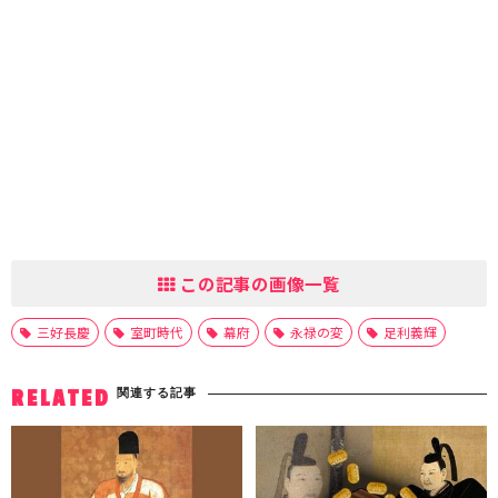
この記事の画像一覧
三好長慶
室町時代
幕府
永禄の変
足利義輝
関連する記事
RELATED