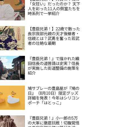
「女狂い」だったのか？ 天下
人を彩った11人の側室たちを
時系列で一挙紹介
【豊臣兄弟！】22歳で散った
長宗我部元親の天才後継者・
信親とは？武勇を奮った若武
者の壮絶な最期
『豊臣兄弟！』で描かれた織
田信長の道普請は史実？信長
が実施した街道整備の施策を
紹介
鳩サブレーの豊島屋が『鳩の
日』（8月10日）限定グッズ
詳細を発表！今年はシリコン
ポーチ「はとっこ」
『豊臣兄弟！』小一郎の5万
の大軍に徹底抗戦！切腹覚悟