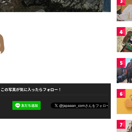
3
4
5
この写真が気に入ったらフォロー！
6
7