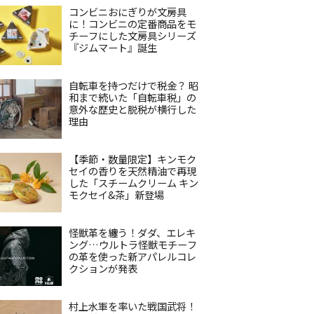
コンビニおにぎりが文房具
に！コンビニの定番商品をモ
チーフにした文房具シリーズ
『ジムマート』誕生
自転車を持つだけで税金？ 昭
和まで続いた「自転車税」の
意外な歴史と脱税が横行した
理由
【季節・数量限定】キンモク
セイの香りを天然精油で再現
した「スチームクリーム キン
モクセイ&茶」新登場
怪獣革を纏う！ダダ、エレキ
ング…ウルトラ怪獣モチーフ
の革を使った新アパレルコレ
クションが発表
村上水軍を率いた戦国武将！