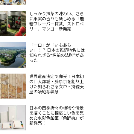
しっかり抹茶の味わい、さら
に果実の香りも楽しめる「無
糖フレーバー抹茶」ストロベ
リー、マンゴー新発売
「一口」が「いもあら
い」！？ 日本の難読地名には
知られざる“名前の法則”があ
った
世界遺産決定で脚光！日本初
の巨大都城・藤原京を創り上
げた知られざる女帝・持統天
皇の凄絶な執念
日本の四季折々の植物や情景
を描くことに相応しい色を集
めた水彩色鉛筆『色辞典』が
新発売！