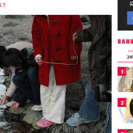
は？
RAN
DA
2
1
2