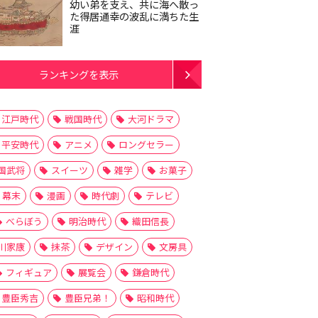
幼い弟を支え、共に海へ散っ
た得居通幸の波乱に満ちた生
涯
ランキングを表示
江戸時代
戦国時代
大河ドラマ
平安時代
アニメ
ロングセラー
国武将
スイーツ
雑学
お菓子
幕末
漫画
時代劇
テレビ
べらぼう
明治時代
織田信長
川家康
抹茶
デザイン
文房具
フィギュア
展覧会
鎌倉時代
豊臣秀吉
豊臣兄弟！
昭和時代