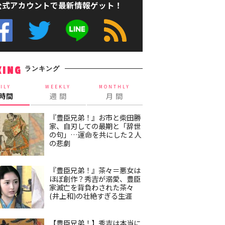
公式アカウントで最新情報ゲット！
ランキング
KING
ILY
WEEKLY
MONTHLY
4時間
週 間
月 間
『豊臣兄弟！』お市と柴田勝
家、自刃しての最期と「辞世
の句」…運命を共にした２人
の悲劇
『豊臣兄弟！』茶々＝悪女は
ほぼ創作？秀吉が溺愛、豊臣
家滅亡を背負わされた茶々
(井上和)の壮絶すぎる生涯
【豊臣兄弟！】秀吉は本当に