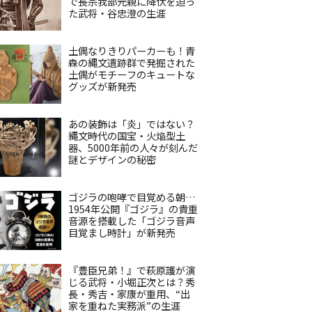
で長宗我部元親に降伏を迫っ
た武将・谷忠澄の生涯
土偶なりきりパーカーも！青
森の縄文遺跡群で発掘された
土偶がモチーフのキュートな
グッズが新発売
あの装飾は「炎」ではない？
縄文時代の国宝・火焔型土
器、5000年前の人々が刻んだ
謎とデザインの秘密
ゴジラの咆哮で目覚める朝…
1954年公開『ゴジラ』の貴重
音源を搭載した「ゴジラ音声
目覚まし時計」が新発売
『豊臣兄弟！』で萩原護が演
じる武将・小堀正次とは？秀
長・秀吉・家康が重用、“出
家を重ねた実務派”の生涯