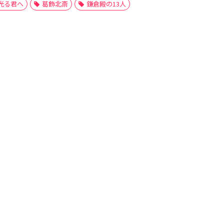
光る君へ
葛飾北斎
鎌倉殿の13人