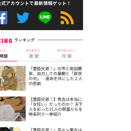
公式アカウントで最新情報ゲット！
ランキング
KING
ILY
WEEKLY
MONTHLY
4時間
週 間
月 間
『豊臣兄弟！』お市と柴田勝
家、自刃しての最期と「辞世
の句」…運命を共にした２人
の悲劇
【豊臣兄弟！】秀吉は本当に
「女狂い」だったのか？ 天下
人を彩った11人の側室たちを
時系列で一挙紹介
『豊臣兄弟！』茶々＝悪女は