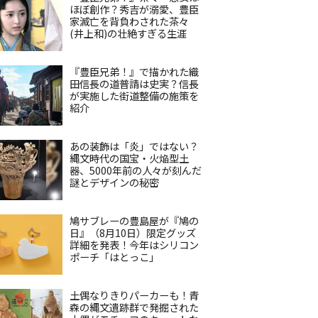
ほぼ創作？秀吉が溺愛、豊臣
家滅亡を背負わされた茶々
(井上和)の壮絶すぎる生涯
『豊臣兄弟！』で描かれた織
田信長の道普請は史実？信長
が実施した街道整備の施策を
紹介
あの装飾は「炎」ではない？
縄文時代の国宝・火焔型土
器、5000年前の人々が刻んだ
謎とデザインの秘密
鳩サブレーの豊島屋が『鳩の
日』（8月10日）限定グッズ
詳細を発表！今年はシリコン
ポーチ「はとっこ」
土偶なりきりパーカーも！青
森の縄文遺跡群で発掘された