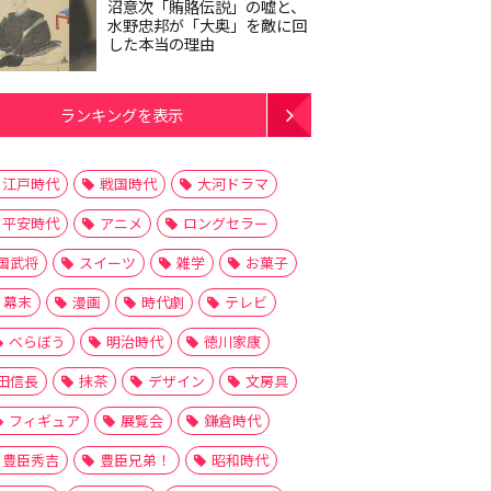
沼意次「賄賂伝説」の嘘と、
水野忠邦が「大奥」を敵に回
した本当の理由
ランキングを表示
江戸時代
戦国時代
大河ドラマ
平安時代
アニメ
ロングセラー
国武将
スイーツ
雑学
お菓子
幕末
漫画
時代劇
テレビ
べらぼう
明治時代
徳川家康
田信長
抹茶
デザイン
文房具
フィギュア
展覧会
鎌倉時代
豊臣秀吉
豊臣兄弟！
昭和時代