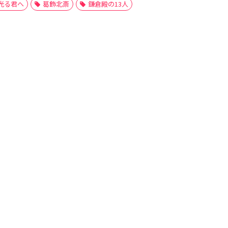
光る君へ
葛飾北斎
鎌倉殿の13人