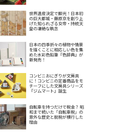
世界遺産決定で脚光！日本初
の巨大都城・藤原京を創り上
げた知られざる女帝・持統天
皇の凄絶な執念
日本の四季折々の植物や情景
を描くことに相応しい色を集
めた水彩色鉛筆『色辞典』が
新発売！
コンビニおにぎりが文房具
に！コンビニの定番商品をモ
チーフにした文房具シリーズ
『ジムマート』誕生
自転車を持つだけで税金？ 昭
和まで続いた「自転車税」の
意外な歴史と脱税が横行した
理由