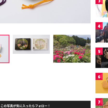
3
4
5
6
7
この写真が気に入ったらフォロー！