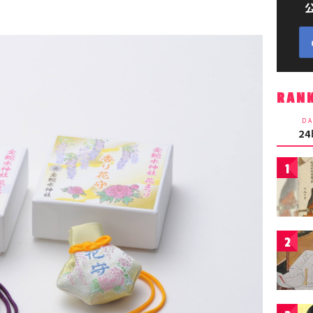
RAN
DA
2
1
2