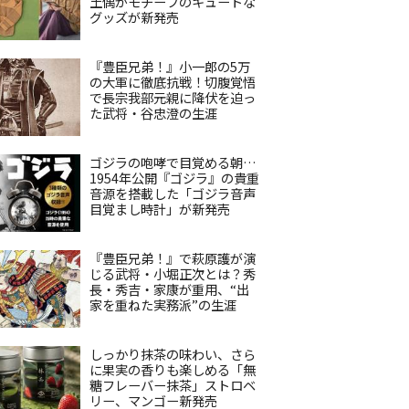
土偶がモチーフのキュートな
グッズが新発売
『豊臣兄弟！』小一郎の5万
の大軍に徹底抗戦！切腹覚悟
で長宗我部元親に降伏を迫っ
た武将・谷忠澄の生涯
ゴジラの咆哮で目覚める朝…
1954年公開『ゴジラ』の貴重
音源を搭載した「ゴジラ音声
目覚まし時計」が新発売
『豊臣兄弟！』で萩原護が演
じる武将・小堀正次とは？秀
長・秀吉・家康が重用、“出
家を重ねた実務派”の生涯
しっかり抹茶の味わい、さら
に果実の香りも楽しめる「無
糖フレーバー抹茶」ストロベ
リー、マンゴー新発売