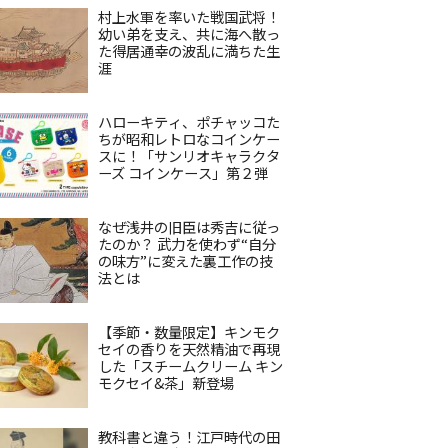
村上水軍を率いた戦国武将！
幼い弟を支え、共に海へ散っ
た得居通幸の波乱に満ちた生
涯
ハローキティ、ポチャッコた
ちが昭和レトロなコインケー
スに！「サンリオキャラクタ
ーズ コインケース」第２弾
なぜ浅井の旧臣は秀吉に従っ
たのか？ 武力を使わず“自分
の味方”に変えた裏工作の技
法とは
【季節・数量限定】キンモク
セイの香りを天然精油で再現
した「スチームクリーム キン
モクセイ&茶」新登場
教科書と違う！江戸時代の田