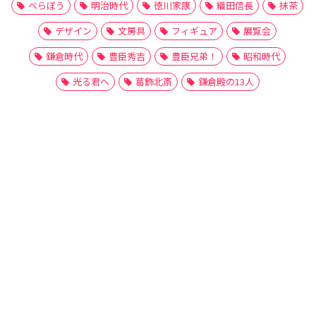
べらぼう
明治時代
徳川家康
織田信長
抹茶
デザイン
文房具
フィギュア
展覧会
鎌倉時代
豊臣秀吉
豊臣兄弟！
昭和時代
光る君へ
葛飾北斎
鎌倉殿の13人