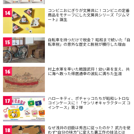
コンビニおにぎりが文房具に！コンビニの定番
14
商品をモチーフにした文房具シリーズ『ジムマ
ート』誕生
自転車を持つだけで税金？ 昭和まで続いた「自
15
転車税」の意外な歴史と脱税が横行した理由
村上水軍を率いた戦国武将！幼い弟を支え、共
16
に海へ散った得居通幸の波乱に満ちた生涯
ハローキティ、ポチャッコたちが昭和レトロな
17
コインケースに！「サンリオキャラクターズ コ
インケース」第２弾
なぜ浅井の旧臣は秀吉に従ったのか？ 武力を使
18
わず“自分の味方”に変えた裏工作の技法とは