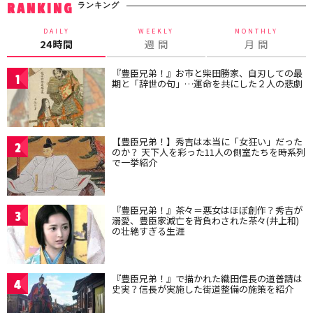
ランキング
RANKING
DAILY
WEEKLY
MONTHLY
24時間
週 間
月 間
『豊臣兄弟！』お市と柴田勝家、自刃しての最
1
期と「辞世の句」…運命を共にした２人の悲劇
【豊臣兄弟！】秀吉は本当に「女狂い」だった
2
のか？ 天下人を彩った11人の側室たちを時系列
で一挙紹介
『豊臣兄弟！』茶々＝悪女はほぼ創作？秀吉が
3
溺愛、豊臣家滅亡を背負わされた茶々(井上和)
の壮絶すぎる生涯
『豊臣兄弟！』で描かれた織田信長の道普請は
4
史実？信長が実施した街道整備の施策を紹介