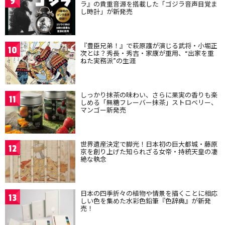
9
ラ』の貴重音源を搭載した「ゴジラ音声目覚ま
し時計」が新発売
『豊臣兄弟！』で萩原護が演じる武将・小堀正
10
次とは？秀長・秀吉・家康が重用、“出家を重
ねた実務派”の生涯
しっかり抹茶の味わい、さらに果実の香りも楽
11
しめる「無糖フレーバー抹茶」ストロベリー、
マンゴー新発売
世界遺産決定で脚光！日本初の巨大都城・藤原
12
京を創り上げた知られざる女帝・持統天皇の凄
絶な執念
日本の四季折々の植物や情景を描くことに相応
13
しい色を集めた水彩色鉛筆『色辞典』が新発
売！