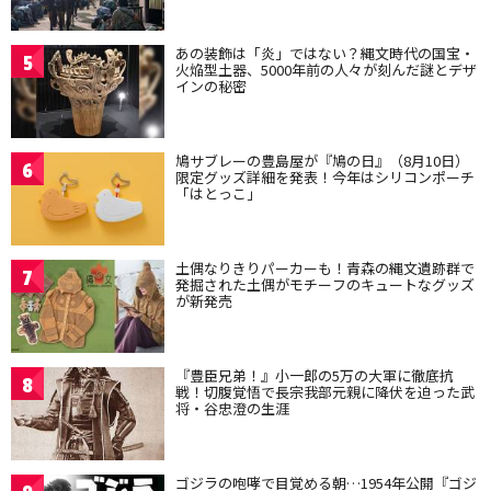
あの装飾は「炎」ではない？縄文時代の国宝・
5
火焔型土器、5000年前の人々が刻んだ謎とデザ
インの秘密
鳩サブレーの豊島屋が『鳩の日』（8月10日）
6
限定グッズ詳細を発表！今年はシリコンポーチ
「はとっこ」
土偶なりきりパーカーも！青森の縄文遺跡群で
7
発掘された土偶がモチーフのキュートなグッズ
が新発売
『豊臣兄弟！』小一郎の5万の大軍に徹底抗
8
戦！切腹覚悟で長宗我部元親に降伏を迫った武
将・谷忠澄の生涯
ゴジラの咆哮で目覚める朝…1954年公開『ゴジ