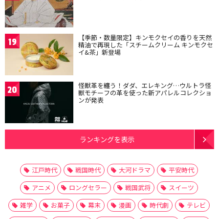
【季節・数量限定】キンモクセイの香りを天然
19
精油で再現した「スチームクリーム キンモクセ
イ&茶」新登場
怪獣革を纏う！ダダ、エレキング…ウルトラ怪
20
獣モチーフの革を使った新アパレルコレクショ
ンが発表
ランキングを表示
江戸時代
戦国時代
大河ドラマ
平安時代
アニメ
ロングセラー
戦国武将
スイーツ
雑学
お菓子
幕末
漫画
時代劇
テレビ