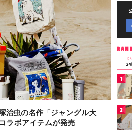
RAN
DA
2
1
2
塚治虫の名作「ジャングル大
によるコラボアイテムが発売