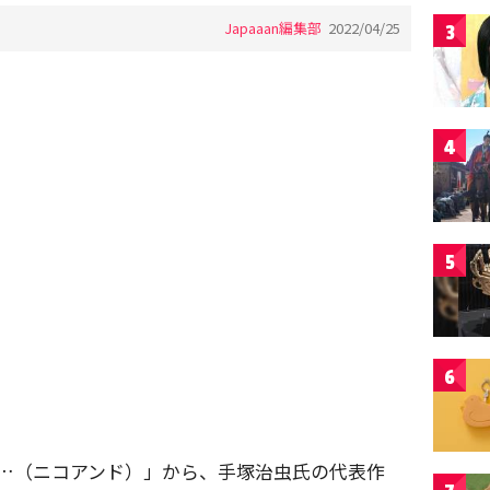
Japaaan編集部
2022/04/25
3
4
5
6
nd …（ニコアンド）」から、手塚治虫氏の代表作