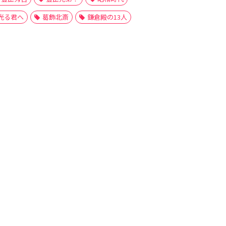
光る君へ
葛飾北斎
鎌倉殿の13人