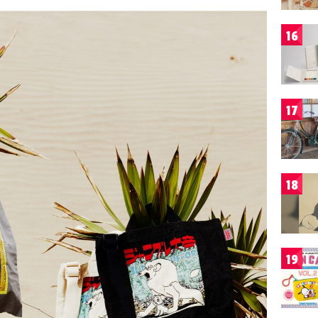
16
17
18
19