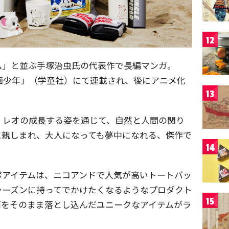
12
ム」と並ぶ手塚治虫氏の代表作で長編マンガ。
 「漫画少年」（学童社）にて連載され、後にアニメ化
13
・レオの成長する姿を通じて、自然と人間の関り
に親しまれ、大人になっても夢中になれる、傑作で
14
ボアイテムは、ニコアンドで人気が高いトートバッ
シーズンに持ってでかけたくなるようなプロダクト
15
面をそのまま落とし込んだユニークなアイテムがラ