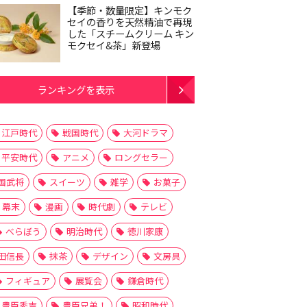
【季節・数量限定】キンモク
セイの香りを天然精油で再現
した「スチームクリーム キン
モクセイ&茶」新登場
ランキングを表示
江戸時代
戦国時代
大河ドラマ
平安時代
アニメ
ロングセラー
国武将
スイーツ
雑学
お菓子
幕末
漫画
時代劇
テレビ
べらぼう
明治時代
徳川家康
田信長
抹茶
デザイン
文房具
フィギュア
展覧会
鎌倉時代
豊臣秀吉
豊臣兄弟！
昭和時代