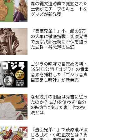
森の縄文遺跡群で発掘された
土偶がモチーフのキュートな
グッズが新発売
『豊臣兄弟！』小一郎の5万
の大軍に徹底抗戦！切腹覚悟
で長宗我部元親に降伏を迫っ
た武将・谷忠澄の生涯
ゴジラの咆哮で目覚める朝…
1954年公開『ゴジラ』の貴重
音源を搭載した「ゴジラ音声
目覚まし時計」が新発売
なぜ浅井の旧臣は秀吉に従っ
たのか？ 武力を使わず“自分
の味方”に変えた裏工作の技
法とは
『豊臣兄弟！』で萩原護が演
じる武将・小堀正次とは？秀
長・秀吉・家康が重用、“出