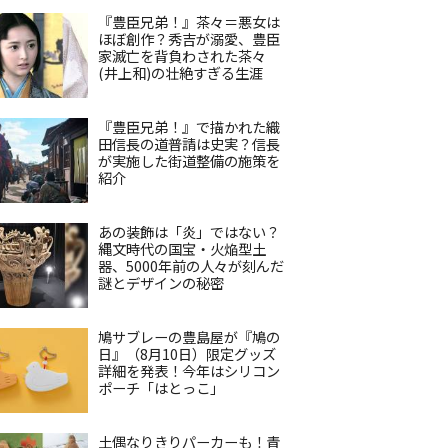
『豊臣兄弟！』茶々＝悪女は
ほぼ創作？秀吉が溺愛、豊臣
家滅亡を背負わされた茶々
(井上和)の壮絶すぎる生涯
『豊臣兄弟！』で描かれた織
田信長の道普請は史実？信長
が実施した街道整備の施策を
紹介
あの装飾は「炎」ではない？
縄文時代の国宝・火焔型土
器、5000年前の人々が刻んだ
謎とデザインの秘密
鳩サブレーの豊島屋が『鳩の
日』（8月10日）限定グッズ
詳細を発表！今年はシリコン
ポーチ「はとっこ」
土偶なりきりパーカーも！青