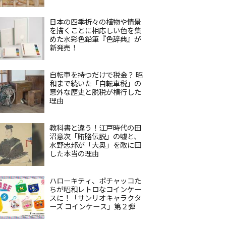
日本の四季折々の植物や情景
を描くことに相応しい色を集
めた水彩色鉛筆『色辞典』が
新発売！
自転車を持つだけで税金？ 昭
和まで続いた「自転車税」の
意外な歴史と脱税が横行した
理由
教科書と違う！江戸時代の田
沼意次「賄賂伝説」の嘘と、
水野忠邦が「大奥」を敵に回
した本当の理由
ハローキティ、ポチャッコた
ちが昭和レトロなコインケー
スに！「サンリオキャラクタ
ーズ コインケース」第２弾