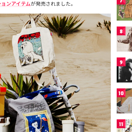
7
ションアイテム
が発売されました。
8
9
10
11