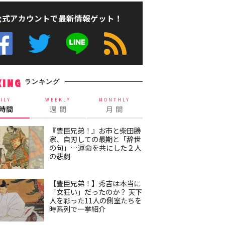
公式アカウントで最新情報ゲット！
ランキング
KING
ILY
WEEKLY
MONTHLY
4時間
週 間
月 間
『豊臣兄弟！』お市と柴田勝
家、自刃しての最期と「辞世
の句」…運命を共にした２人
の悲劇
【豊臣兄弟！】秀吉は本当に
「女狂い」だったのか？ 天下
人を彩った11人の側室たちを
時系列で一挙紹介