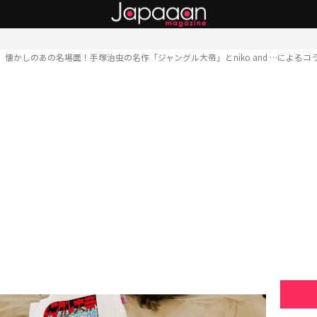
懐かしのあの名場面！手塚治虫の名作「ジャングル大帝」とniko and …による