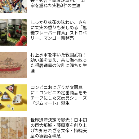
家を重ねた実務派”の生涯
しっかり抹茶の味わい、さら
に果実の香りも楽しめる「無
糖フレーバー抹茶」ストロベ
リー、マンゴー新発売
村上水軍を率いた戦国武将！
幼い弟を支え、共に海へ散っ
た得居通幸の波乱に満ちた生
涯
コンビニおにぎりが文房具
に！コンビニの定番商品をモ
チーフにした文房具シリーズ
『ジムマート』誕生
世界遺産決定で脚光！日本初
の巨大都城・藤原京を創り上
げた知られざる女帝・持統天
皇の凄絶な執念