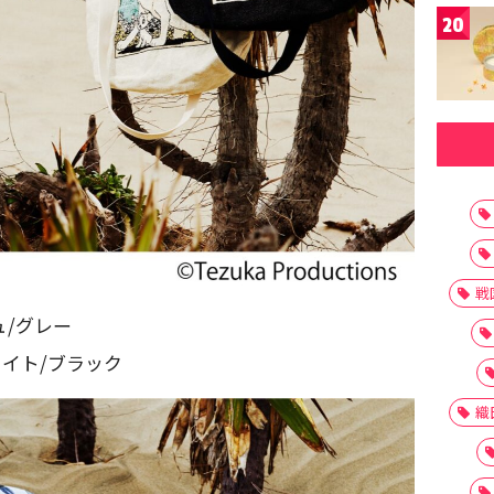
20
戦
ュ/グレー
ホワイト/ブラック
織