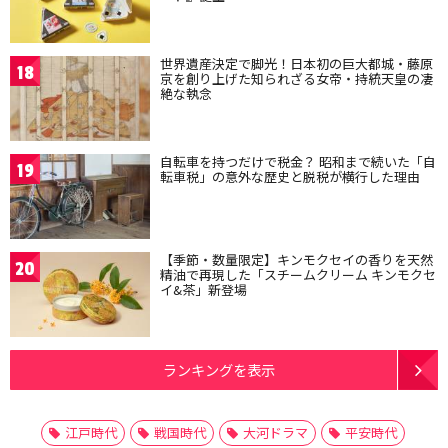
世界遺産決定で脚光！日本初の巨大都城・藤原
18
京を創り上げた知られざる女帝・持統天皇の凄
絶な執念
自転車を持つだけで税金？ 昭和まで続いた「自
19
転車税」の意外な歴史と脱税が横行した理由
【季節・数量限定】キンモクセイの香りを天然
20
精油で再現した「スチームクリーム キンモクセ
イ&茶」新登場
ランキングを表示
江戸時代
戦国時代
大河ドラマ
平安時代