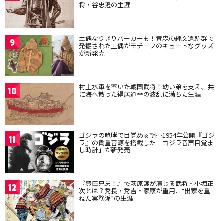
将・谷忠澄の生涯
土偶なりきりパーカーも！青森の縄文遺跡群で
9
発掘された土偶がモチーフのキュートなグッズ
が新発売
村上水軍を率いた戦国武将！幼い弟を支え、共
10
に海へ散った得居通幸の波乱に満ちた生涯
ゴジラの咆哮で目覚める朝…1954年公開『ゴジ
11
ラ』の貴重音源を搭載した「ゴジラ音声目覚ま
し時計」が新発売
『豊臣兄弟！』で萩原護が演じる武将・小堀正
12
次とは？秀長・秀吉・家康が重用、“出家を重
ねた実務派”の生涯