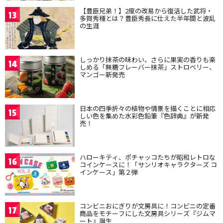
【豊臣兄弟！】2度の改易から復活した武将・
13
多賀秀種とは？豊臣秀長に仕えた半年間と波乱
の生涯
しっかり抹茶の味わい、さらに果実の香りも楽
14
しめる「無糖フレーバー抹茶」ストロベリー、
マンゴー新発売
日本の四季折々の植物や情景を描くことに相応
15
しい色を集めた水彩色鉛筆『色辞典』が新発
売！
ハローキティ、ポチャッコたちが昭和レトロな
16
コインケースに！「サンリオキャラクターズ コ
インケース」第２弾
コンビニおにぎりが文房具に！コンビニの定番
17
商品をモチーフにした文房具シリーズ『ジムマ
ート』誕生