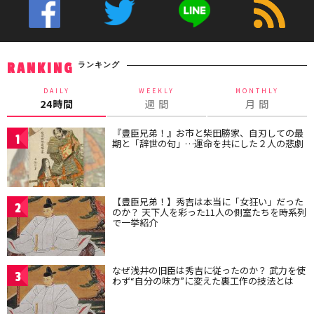
ランキング
RANKING
DAILY
WEEKLY
MONTHLY
24時間
週 間
月 間
『豊臣兄弟！』お市と柴田勝家、自刃しての最
1
期と「辞世の句」…運命を共にした２人の悲劇
【豊臣兄弟！】秀吉は本当に「女狂い」だった
2
のか？ 天下人を彩った11人の側室たちを時系列
で一挙紹介
なぜ浅井の旧臣は秀吉に従ったのか？ 武力を使
3
わず“自分の味方”に変えた裏工作の技法とは