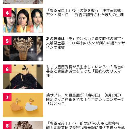
『豊臣兄弟！』後半の鍵を握る「浅井三姉妹」
4
茶々・初・江——秀吉に翻弄された波乱の生涯
あの装飾は「炎」ではない？縄文時代の国宝・
5
火焔型土器、5000年前の人々が刻んだ謎とデザ
インの秘密
もしも豊臣秀長が長生きしていたら…？秀吉の
6
暴走と豊臣家滅亡を防げた「最強のカリスマ
性」
鳩サブレーの豊島屋が『鳩の日』（8月10日）
7
限定グッズ詳細を発表！今年はシリコンポーチ
「はとっこ」
『豊臣兄弟！』小一郎の5万の大軍に徹底抗
8
戦！切腹覚悟で長宗我部元親に降伏を迫った武