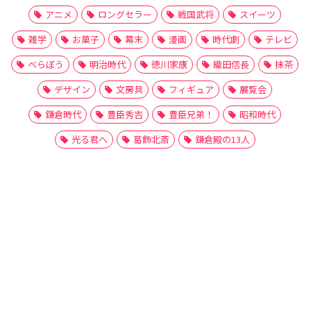
アニメ
ロングセラー
戦国武将
スイーツ
雑学
お菓子
幕末
漫画
時代劇
テレビ
べらぼう
明治時代
徳川家康
織田信長
抹茶
デザイン
文房具
フィギュア
展覧会
鎌倉時代
豊臣秀吉
豊臣兄弟！
昭和時代
光る君へ
葛飾北斎
鎌倉殿の13人