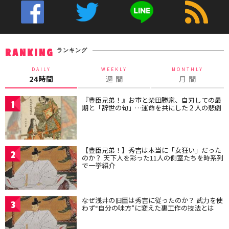
ランキング
RANKING
DAILY
WEEKLY
MONTHLY
24時間
週 間
月 間
『豊臣兄弟！』お市と柴田勝家、自刃しての最
1
期と「辞世の句」…運命を共にした２人の悲劇
【豊臣兄弟！】秀吉は本当に「女狂い」だった
2
のか？ 天下人を彩った11人の側室たちを時系列
で一挙紹介
なぜ浅井の旧臣は秀吉に従ったのか？ 武力を使
3
わず“自分の味方”に変えた裏工作の技法とは