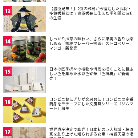
【豊臣兄弟！】2度の改易から復活した武将・
13
多賀秀種とは？豊臣秀長に仕えた半年間と波乱
の生涯
しっかり抹茶の味わい、さらに果実の香りも楽
14
しめる「無糖フレーバー抹茶」ストロベリー、
マンゴー新発売
日本の四季折々の植物や情景を描くことに相応
15
しい色を集めた水彩色鉛筆『色辞典』が新発
売！
コンビニおにぎりが文房具に！コンビニの定番
16
商品をモチーフにした文房具シリーズ『ジムマ
ート』誕生
世界遺産決定で脚光！日本初の巨大都城・藤原
17
京を創り上げた知られざる女帝・持統天皇の凄