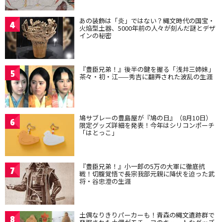
あの装飾は「炎」ではない？縄文時代の国宝・
4
火焔型土器、5000年前の人々が刻んだ謎とデザ
インの秘密
『豊臣兄弟！』後半の鍵を握る「浅井三姉妹」
5
茶々・初・江——秀吉に翻弄された波乱の生涯
鳩サブレーの豊島屋が『鳩の日』（8月10日）
6
限定グッズ詳細を発表！今年はシリコンポーチ
「はとっこ」
『豊臣兄弟！』小一郎の5万の大軍に徹底抗
7
戦！切腹覚悟で長宗我部元親に降伏を迫った武
将・谷忠澄の生涯
土偶なりきりパーカーも！青森の縄文遺跡群で
8