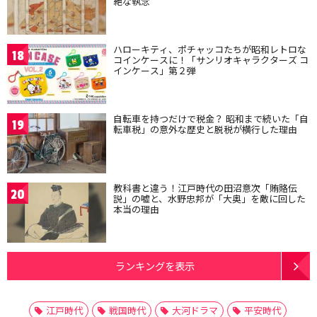
絶な執念
ハローキティ、ポチャッコたちが昭和レトロな
18
コインケースに！「サンリオキャラクターズ コ
インケース」第２弾
自転車を持つだけで税金？ 昭和まで続いた「自
19
転車税」の意外な歴史と脱税が横行した理由
教科書と違う！江戸時代の田沼意次「賄賂伝
20
説」の嘘と、水野忠邦が「大奥」を敵に回した
本当の理由
ランキングを表示
江戸時代
戦国時代
大河ドラマ
平安時代