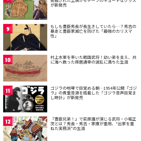
発掘された土偶がモチーフのキュートなグッズ
が新発売
もしも豊臣秀長が長生きしていたら…？秀吉の
9
暴走と豊臣家滅亡を防げた「最強のカリスマ
性」
村上水軍を率いた戦国武将！幼い弟を支え、共
10
に海へ散った得居通幸の波乱に満ちた生涯
ゴジラの咆哮で目覚める朝…1954年公開『ゴジ
11
ラ』の貴重音源を搭載した「ゴジラ音声目覚ま
し時計」が新発売
『豊臣兄弟！』で萩原護が演じる武将・小堀正
12
次とは？秀長・秀吉・家康が重用、“出家を重
ねた実務派”の生涯