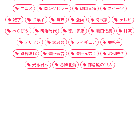
アニメ
ロングセラー
戦国武将
スイーツ
雑学
お菓子
幕末
漫画
時代劇
テレビ
べらぼう
明治時代
徳川家康
織田信長
抹茶
デザイン
文房具
フィギュア
展覧会
鎌倉時代
豊臣秀吉
豊臣兄弟！
昭和時代
光る君へ
葛飾北斎
鎌倉殿の13人