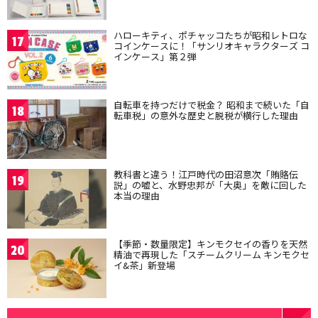
ハローキティ、ポチャッコたちが昭和レトロな
17
コインケースに！「サンリオキャラクターズ コ
インケース」第２弾
自転車を持つだけで税金？ 昭和まで続いた「自
18
転車税」の意外な歴史と脱税が横行した理由
教科書と違う！江戸時代の田沼意次「賄賂伝
19
説」の嘘と、水野忠邦が「大奥」を敵に回した
本当の理由
【季節・数量限定】キンモクセイの香りを天然
20
精油で再現した「スチームクリーム キンモクセ
イ&茶」新登場