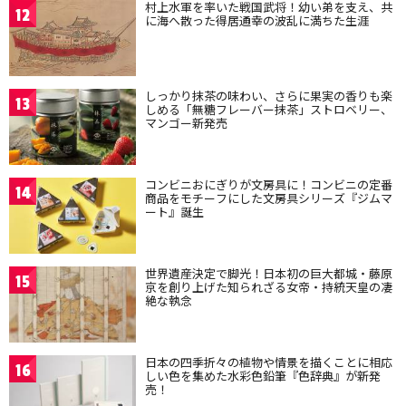
村上水軍を率いた戦国武将！幼い弟を支え、共
12
に海へ散った得居通幸の波乱に満ちた生涯
しっかり抹茶の味わい、さらに果実の香りも楽
13
しめる「無糖フレーバー抹茶」ストロベリー、
マンゴー新発売
コンビニおにぎりが文房具に！コンビニの定番
14
商品をモチーフにした文房具シリーズ『ジムマ
ート』誕生
世界遺産決定で脚光！日本初の巨大都城・藤原
15
京を創り上げた知られざる女帝・持統天皇の凄
絶な執念
日本の四季折々の植物や情景を描くことに相応
16
しい色を集めた水彩色鉛筆『色辞典』が新発
売！