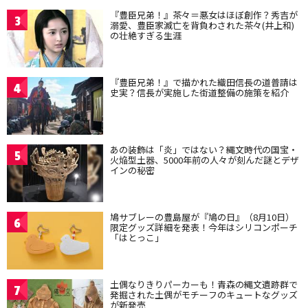
『豊臣兄弟！』茶々＝悪女はほぼ創作？秀吉が
3
溺愛、豊臣家滅亡を背負わされた茶々(井上和)
の壮絶すぎる生涯
『豊臣兄弟！』で描かれた織田信長の道普請は
4
史実？信長が実施した街道整備の施策を紹介
あの装飾は「炎」ではない？縄文時代の国宝・
5
火焔型土器、5000年前の人々が刻んだ謎とデザ
インの秘密
鳩サブレーの豊島屋が『鳩の日』（8月10日）
6
限定グッズ詳細を発表！今年はシリコンポーチ
「はとっこ」
土偶なりきりパーカーも！青森の縄文遺跡群で
7
発掘された土偶がモチーフのキュートなグッズ
が新発売