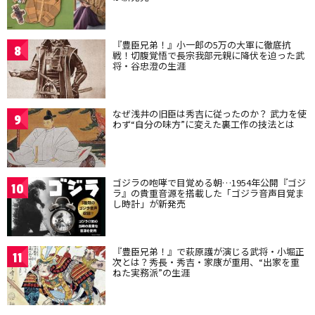
『豊臣兄弟！』小一郎の5万の大軍に徹底抗
8
戦！切腹覚悟で長宗我部元親に降伏を迫った武
将・谷忠澄の生涯
なぜ浅井の旧臣は秀吉に従ったのか？ 武力を使
9
わず“自分の味方”に変えた裏工作の技法とは
ゴジラの咆哮で目覚める朝…1954年公開『ゴジ
10
ラ』の貴重音源を搭載した「ゴジラ音声目覚ま
し時計」が新発売
『豊臣兄弟！』で萩原護が演じる武将・小堀正
11
次とは？秀長・秀吉・家康が重用、“出家を重
ねた実務派”の生涯