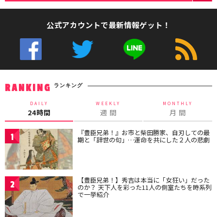
公式アカウントで最新情報ゲット！
ランキング
RANKING
DAILY
WEEKLY
MONTHLY
24時間
週 間
月 間
『豊臣兄弟！』お市と柴田勝家、自刃しての最
1
期と「辞世の句」…運命を共にした２人の悲劇
【豊臣兄弟！】秀吉は本当に「女狂い」だった
2
のか？ 天下人を彩った11人の側室たちを時系列
で一挙紹介