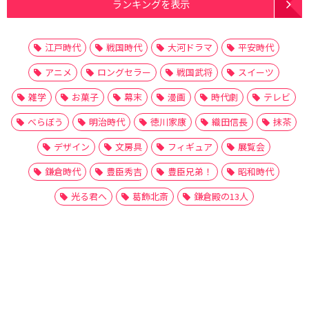
ランキングを表示
江戸時代
戦国時代
大河ドラマ
平安時代
アニメ
ロングセラー
戦国武将
スイーツ
雑学
お菓子
幕末
漫画
時代劇
テレビ
べらぼう
明治時代
徳川家康
織田信長
抹茶
デザイン
文房具
フィギュア
展覧会
鎌倉時代
豊臣秀吉
豊臣兄弟！
昭和時代
光る君へ
葛飾北斎
鎌倉殿の13人