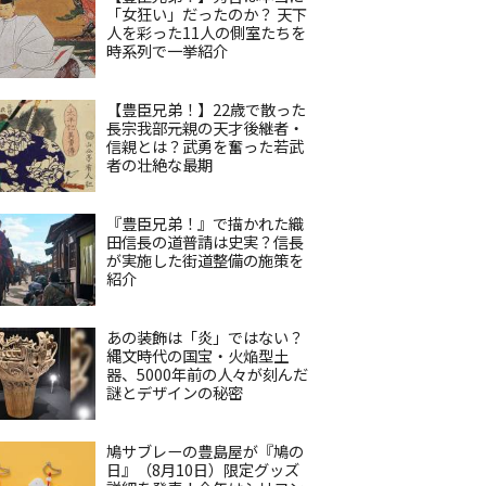
「女狂い」だったのか？ 天下
人を彩った11人の側室たちを
時系列で一挙紹介
【豊臣兄弟！】22歳で散った
長宗我部元親の天才後継者・
信親とは？武勇を奮った若武
者の壮絶な最期
『豊臣兄弟！』で描かれた織
田信長の道普請は史実？信長
が実施した街道整備の施策を
紹介
あの装飾は「炎」ではない？
縄文時代の国宝・火焔型土
器、5000年前の人々が刻んだ
謎とデザインの秘密
鳩サブレーの豊島屋が『鳩の
日』（8月10日）限定グッズ