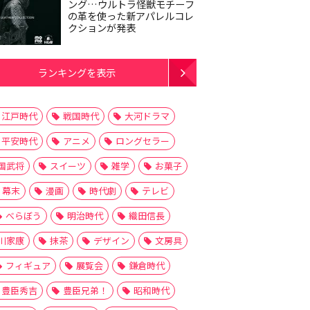
ング…ウルトラ怪獣モチーフ
の革を使った新アパレルコレ
クションが発表
ランキングを表示
江戸時代
戦国時代
大河ドラマ
平安時代
アニメ
ロングセラー
国武将
スイーツ
雑学
お菓子
幕末
漫画
時代劇
テレビ
べらぼう
明治時代
織田信長
川家康
抹茶
デザイン
文房具
フィギュア
展覧会
鎌倉時代
豊臣秀吉
豊臣兄弟！
昭和時代