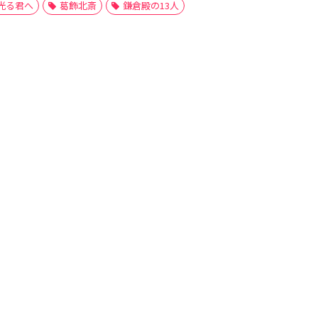
光る君へ
葛飾北斎
鎌倉殿の13人