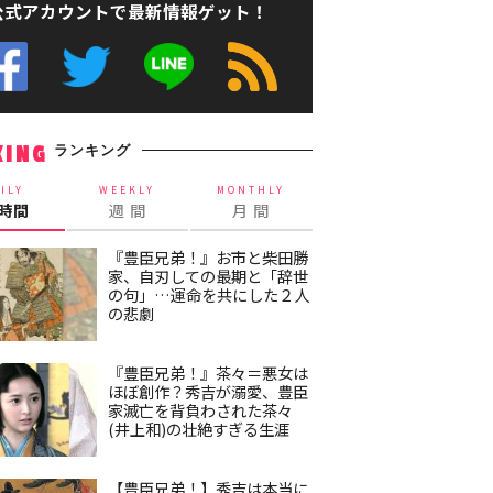
公式アカウントで最新情報ゲット！
ランキング
KING
ILY
WEEKLY
MONTHLY
4時間
週 間
月 間
『豊臣兄弟！』お市と柴田勝
家、自刃しての最期と「辞世
の句」…運命を共にした２人
の悲劇
『豊臣兄弟！』茶々＝悪女は
ほぼ創作？秀吉が溺愛、豊臣
家滅亡を背負わされた茶々
(井上和)の壮絶すぎる生涯
【豊臣兄弟！】秀吉は本当に