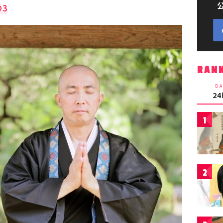
3
RAN
DA
2
1
2