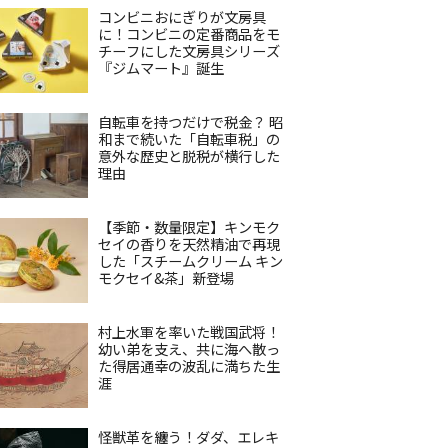
コンビニおにぎりが文房具
に！コンビニの定番商品をモ
チーフにした文房具シリーズ
『ジムマート』誕生
自転車を持つだけで税金？ 昭
和まで続いた「自転車税」の
意外な歴史と脱税が横行した
理由
【季節・数量限定】キンモク
セイの香りを天然精油で再現
した「スチームクリーム キン
モクセイ&茶」新登場
村上水軍を率いた戦国武将！
幼い弟を支え、共に海へ散っ
た得居通幸の波乱に満ちた生
涯
怪獣革を纏う！ダダ、エレキ