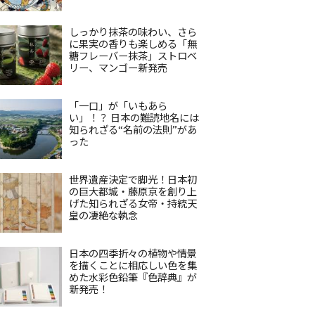
しっかり抹茶の味わい、さら
に果実の香りも楽しめる「無
糖フレーバー抹茶」ストロベ
リー、マンゴー新発売
「一口」が「いもあら
い」！？ 日本の難読地名には
知られざる“名前の法則”があ
った
世界遺産決定で脚光！日本初
の巨大都城・藤原京を創り上
げた知られざる女帝・持統天
皇の凄絶な執念
日本の四季折々の植物や情景
を描くことに相応しい色を集
めた水彩色鉛筆『色辞典』が
新発売！