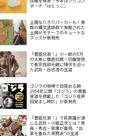
詳細を発表！今年はシリコン
ポーチ「はとっこ」
土偶なりきりパーカーも！青
森の縄文遺跡群で発掘された
土偶がモチーフのキュートな
グッズが新発売
『豊臣兄弟！』小一郎の5万
の大軍に徹底抗戦！切腹覚悟
で長宗我部元親に降伏を迫っ
た武将・谷忠澄の生涯
ゴジラの咆哮で目覚める朝…
1954年公開『ゴジラ』の貴重
音源を搭載した「ゴジラ音声
目覚まし時計」が新発売
『豊臣兄弟！』で萩原護が演
じる武将・小堀正次とは？秀
長・秀吉・家康が重用、“出
家を重ねた実務派”の生涯