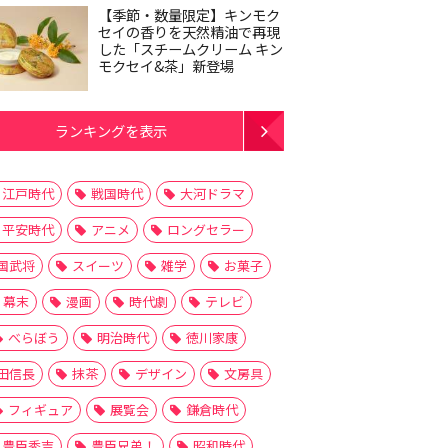
【季節・数量限定】キンモク
セイの香りを天然精油で再現
した「スチームクリーム キン
モクセイ&茶」新登場
ランキングを表示
江戸時代
戦国時代
大河ドラマ
平安時代
アニメ
ロングセラー
国武将
スイーツ
雑学
お菓子
幕末
漫画
時代劇
テレビ
べらぼう
明治時代
徳川家康
田信長
抹茶
デザイン
文房具
フィギュア
展覧会
鎌倉時代
豊臣秀吉
豊臣兄弟！
昭和時代