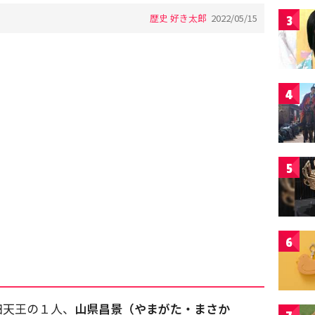
歴史 好き太郎
2022/05/15
3
4
5
6
四天王の１人、
山県昌景（やまがた・まさか