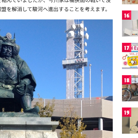
同盟を解消して駿河へ進出することを考えます。
16
17
18
19