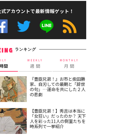
公式アカウントで最新情報ゲット！
ランキング
KING
ILY
WEEKLY
MONTHLY
4時間
週 間
月 間
『豊臣兄弟！』お市と柴田勝
家、自刃しての最期と「辞世
の句」…運命を共にした２人
の悲劇
【豊臣兄弟！】秀吉は本当に
「女狂い」だったのか？ 天下
人を彩った11人の側室たちを
時系列で一挙紹介