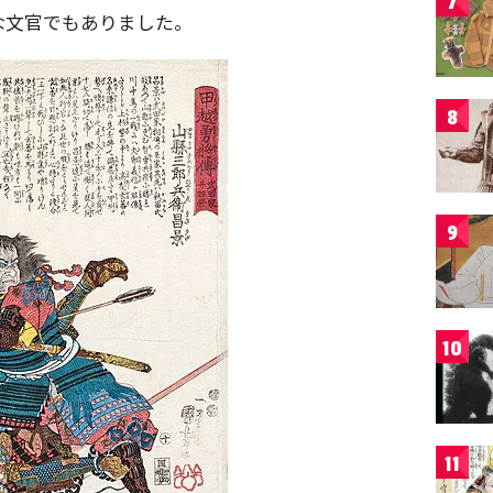
7
な文官でもありました。
8
9
10
11