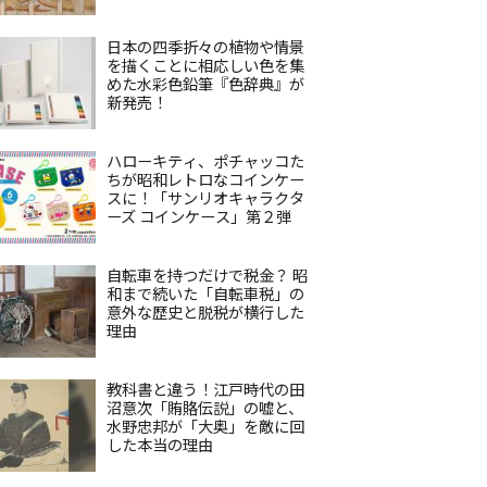
日本の四季折々の植物や情景
を描くことに相応しい色を集
めた水彩色鉛筆『色辞典』が
新発売！
ハローキティ、ポチャッコた
ちが昭和レトロなコインケー
スに！「サンリオキャラクタ
ーズ コインケース」第２弾
自転車を持つだけで税金？ 昭
和まで続いた「自転車税」の
意外な歴史と脱税が横行した
理由
教科書と違う！江戸時代の田
沼意次「賄賂伝説」の嘘と、
水野忠邦が「大奥」を敵に回
した本当の理由