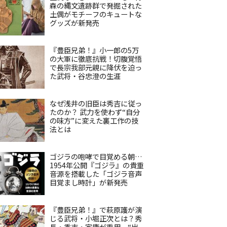
森の縄文遺跡群で発掘された
土偶がモチーフのキュートな
グッズが新発売
『豊臣兄弟！』小一郎の5万
の大軍に徹底抗戦！切腹覚悟
で長宗我部元親に降伏を迫っ
た武将・谷忠澄の生涯
なぜ浅井の旧臣は秀吉に従っ
たのか？ 武力を使わず“自分
の味方”に変えた裏工作の技
法とは
ゴジラの咆哮で目覚める朝…
1954年公開『ゴジラ』の貴重
音源を搭載した「ゴジラ音声
目覚まし時計」が新発売
『豊臣兄弟！』で萩原護が演
じる武将・小堀正次とは？秀
長・秀吉・家康が重用、“出