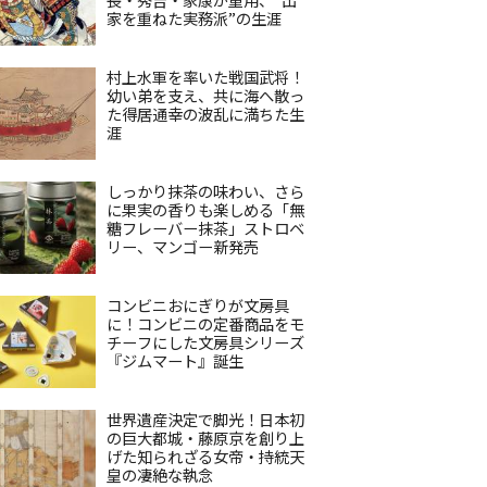
家を重ねた実務派”の生涯
村上水軍を率いた戦国武将！
幼い弟を支え、共に海へ散っ
た得居通幸の波乱に満ちた生
涯
しっかり抹茶の味わい、さら
に果実の香りも楽しめる「無
糖フレーバー抹茶」ストロベ
リー、マンゴー新発売
コンビニおにぎりが文房具
に！コンビニの定番商品をモ
チーフにした文房具シリーズ
『ジムマート』誕生
世界遺産決定で脚光！日本初
の巨大都城・藤原京を創り上
げた知られざる女帝・持統天
皇の凄絶な執念