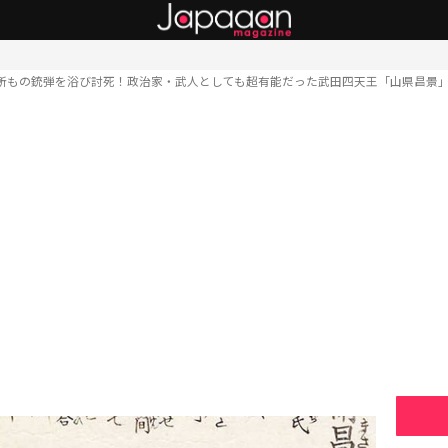
ヶ所もの銃弾を浴び討死！政治家・武人としても超有能だった武田四天王「山県昌景