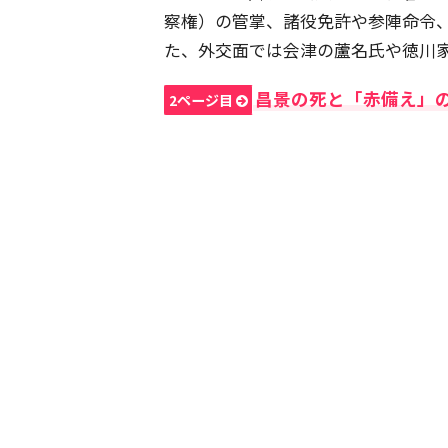
察権）の管掌、諸役免許や参陣命令
た、外交面では会津の蘆名氏や徳川
昌景の死と「赤備え」
2ページ目