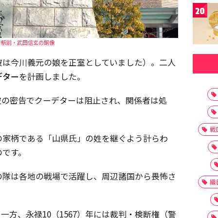
20
府駅前・武田信玄の銅像
彼は今川義元の娘を正室としていました）。二人
デター
を計画しました。
彼の密告でクーデターは阻止され、関係者は処
戦
の家柄である「山県氏」の姓を継ぐよう計らわ
のです。
の隊は各地の戦場で活躍し、周辺諸国から畏怖さ
織
方、永禄10（1567）年には裁判・検断権（警