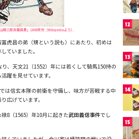
12
縣三郎兵衛昌景」1848年作（Wikipediaより）
飯富虎昌の弟（甥という説も）にあたり、初めは
称していました。
13
り、天文21（1552）年には若くして騎馬150持の
も活躍を見せています。
14
合戦では信玄本隊の前衛を守備し、味方が苦戦する中
繰り広げています。
8（1565）年10月に起きた
武田義信事件
でし
15
を結んでいましたが、今川家は桶狭間の戦いで没