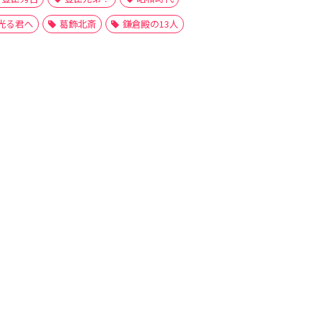
光る君へ
葛飾北斎
鎌倉殿の13人