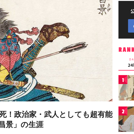
RAN
DA
2
1
2
討死！政治家・武人としても超有能
昌景」の生涯