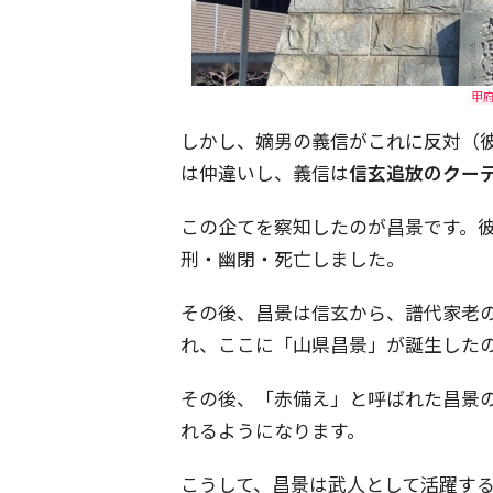
甲
しかし、嫡男の義信がこれに反対（
は仲違いし、義信は
信玄追放のクー
この企てを察知したのが昌景です。
刑・幽閉・死亡しました。
その後、昌景は信玄から、譜代家老
れ、ここに「山県昌景」が誕生した
その後、「赤備え」と呼ばれた昌景
れるようになります。
こうして、昌景は武人として活躍する一