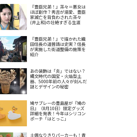
『豊臣兄弟！』茶々＝悪女は
ほぼ創作？秀吉が溺愛、豊臣
家滅亡を背負わされた茶々
(井上和)の壮絶すぎる生涯
『豊臣兄弟！』で描かれた織
田信長の道普請は史実？信長
が実施した街道整備の施策を
紹介
あの装飾は「炎」ではない？
縄文時代の国宝・火焔型土
器、5000年前の人々が刻んだ
謎とデザインの秘密
鳩サブレーの豊島屋が『鳩の
日』（8月10日）限定グッズ
詳細を発表！今年はシリコン
ポーチ「はとっこ」
土偶なりきりパーカーも！青