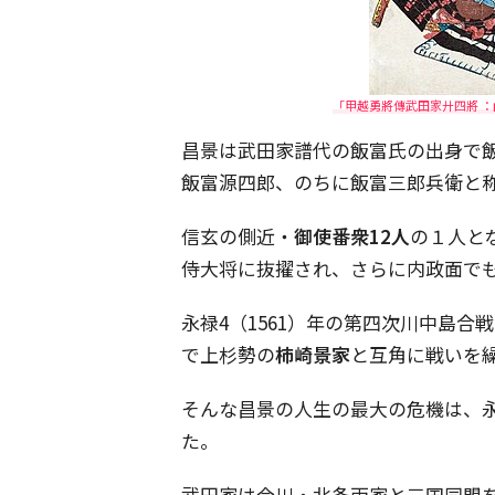
「甲越勇將傳武田家廾四將 ：山
昌景は武田家譜代の飯富氏の出身で
飯富源四郎、のちに飯富三郎兵衛と
信玄の側近・
御使番衆12人
の１人とな
侍大将に抜擢され、さらに内政面で
永禄4（1561）年の第四次川中島
で上杉勢の
柿崎景家
と互角に戦いを
そんな昌景の人生の最大の危機は、永禄
た。
武田家は今川・北条両家と三国同盟