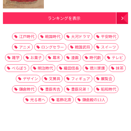
ランキングを表示
江戸時代
戦国時代
大河ドラマ
平安時代
アニメ
ロングセラー
戦国武将
スイーツ
雑学
お菓子
幕末
漫画
時代劇
テレビ
べらぼう
明治時代
織田信長
徳川家康
抹茶
デザイン
文房具
フィギュア
展覧会
鎌倉時代
豊臣秀吉
豊臣兄弟！
昭和時代
光る君へ
葛飾北斎
鎌倉殿の13人