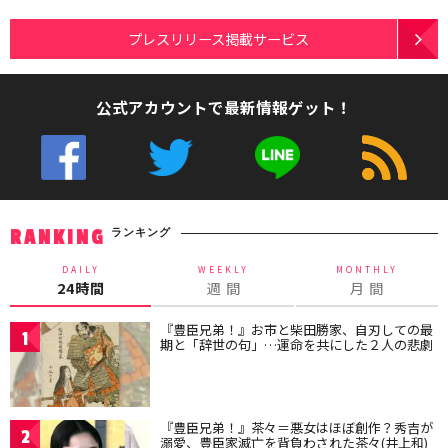
プレスリリース掲載サービス
公式アカウントで最新情報ゲット！
ランキング
RANKING
DAILY
WEEKLY
MONTHLY
24時間
週 間
月 間
『豊臣兄弟！』お市と柴田勝家、自刃しての最
1
期と「辞世の句」…運命を共にした２人の悲劇
『豊臣兄弟！』茶々＝悪女はほぼ創作？秀吉が
2
溺愛、豊臣家滅亡を背負わされた茶々(井上和)