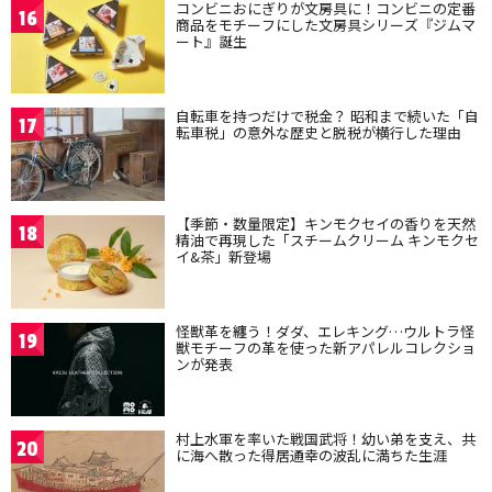
コンビニおにぎりが文房具に！コンビニの定番
16
商品をモチーフにした文房具シリーズ『ジムマ
ート』誕生
自転車を持つだけで税金？ 昭和まで続いた「自
17
転車税」の意外な歴史と脱税が横行した理由
【季節・数量限定】キンモクセイの香りを天然
18
精油で再現した「スチームクリーム キンモクセ
イ&茶」新登場
怪獣革を纏う！ダダ、エレキング…ウルトラ怪
19
獣モチーフの革を使った新アパレルコレクショ
ンが発表
村上水軍を率いた戦国武将！幼い弟を支え、共
20
に海へ散った得居通幸の波乱に満ちた生涯