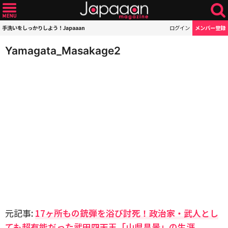
手洗いをしっかりしよう！Japaaan
ログイン
メンバー登録
Yamagata_Masakage2
元記事:
17ヶ所もの銃弾を浴び討死！政治家・武人とし
ても超有能だった武田四天王「山県昌景」の生涯