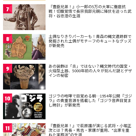
『豊臣兄弟！』小一郎の5万の大軍に徹底抗
7
戦！切腹覚悟で長宗我部元親に降伏を迫った武
将・谷忠澄の生涯
土偶なりきりパーカーも！青森の縄文遺跡群で
8
発掘された土偶がモチーフのキュートなグッズ
が新発売
あの装飾は「炎」ではない？縄文時代の国宝・
9
火焔型土器、5000年前の人々が刻んだ謎とデザ
インの秘密
ゴジラの咆哮で目覚める朝…1954年公開『ゴジ
10
ラ』の貴重音源を搭載した「ゴジラ音声目覚ま
し時計」が新発売
『豊臣兄弟！』で萩原護が演じる武将・小堀正
11
次とは？秀長・秀吉・家康が重用、“出家を重
ねた実務派”の生涯