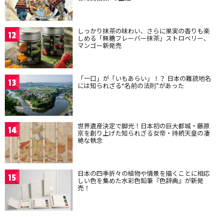
しっかり抹茶の味わい、さらに果実の香りも楽
12
しめる「無糖フレーバー抹茶」ストロベリー、
マンゴー新発売
「一口」が「いもあらい」！？ 日本の難読地名
13
には知られざる“名前の法則”があった
世界遺産決定で脚光！日本初の巨大都城・藤原
14
京を創り上げた知られざる女帝・持統天皇の凄
絶な執念
日本の四季折々の植物や情景を描くことに相応
15
しい色を集めた水彩色鉛筆『色辞典』が新発
売！