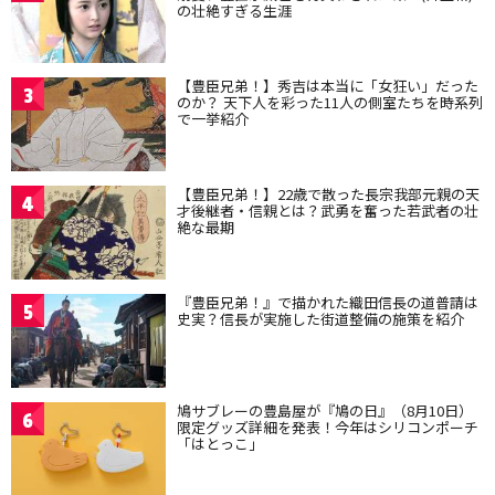
の壮絶すぎる生涯
【豊臣兄弟！】秀吉は本当に「女狂い」だった
3
のか？ 天下人を彩った11人の側室たちを時系列
で一挙紹介
【豊臣兄弟！】22歳で散った長宗我部元親の天
4
才後継者・信親とは？武勇を奮った若武者の壮
絶な最期
『豊臣兄弟！』で描かれた織田信長の道普請は
5
史実？信長が実施した街道整備の施策を紹介
鳩サブレーの豊島屋が『鳩の日』（8月10日）
6
限定グッズ詳細を発表！今年はシリコンポーチ
「はとっこ」