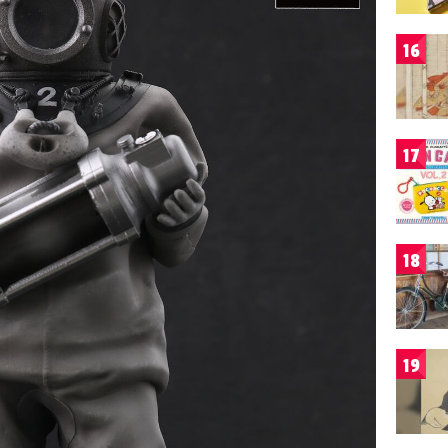
16
17
18
19