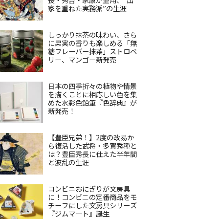
家を重ねた実務派”の生涯
しっかり抹茶の味わい、さら
に果実の香りも楽しめる「無
糖フレーバー抹茶」ストロベ
リー、マンゴー新発売
日本の四季折々の植物や情景
を描くことに相応しい色を集
めた水彩色鉛筆『色辞典』が
新発売！
【豊臣兄弟！】2度の改易か
ら復活した武将・多賀秀種と
は？豊臣秀長に仕えた半年間
と波乱の生涯
コンビニおにぎりが文房具
に！コンビニの定番商品をモ
チーフにした文房具シリーズ
『ジムマート』誕生