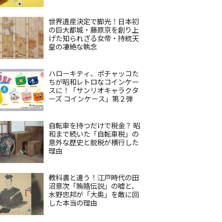
世界遺産決定で脚光！日本初
の巨大都城・藤原京を創り上
げた知られざる女帝・持統天
皇の凄絶な執念
ハローキティ、ポチャッコた
ちが昭和レトロなコインケー
スに！「サンリオキャラクタ
ーズ コインケース」第２弾
自転車を持つだけで税金？ 昭
和まで続いた「自転車税」の
意外な歴史と脱税が横行した
理由
教科書と違う！江戸時代の田
沼意次「賄賂伝説」の嘘と、
水野忠邦が「大奥」を敵に回
した本当の理由