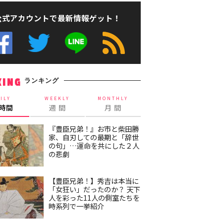
公式アカウントで最新情報ゲット！
ランキング
KING
ILY
WEEKLY
MONTHLY
4時間
週 間
月 間
『豊臣兄弟！』お市と柴田勝
家、自刃しての最期と「辞世
の句」…運命を共にした２人
の悲劇
【豊臣兄弟！】秀吉は本当に
「女狂い」だったのか？ 天下
人を彩った11人の側室たちを
時系列で一挙紹介