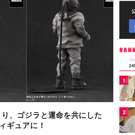
RAN
DA
2
1
2
』より、ゴジラと運命を共にした
ィギュアに！