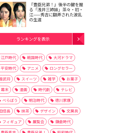
『豊臣兄弟！』後半の鍵を握
る「浅井三姉妹」茶々・初・
江——秀吉に翻弄された波乱
の生涯
ランキングを表示
江戸時代
戦国時代
大河ドラマ
平安時代
アニメ
ロングセラー
国武将
スイーツ
雑学
お菓子
幕末
漫画
時代劇
テレビ
べらぼう
明治時代
徳川家康
田信長
抹茶
デザイン
文房具
フィギュア
展覧会
鎌倉時代
豊臣秀吉
豊臣兄弟！
昭和時代