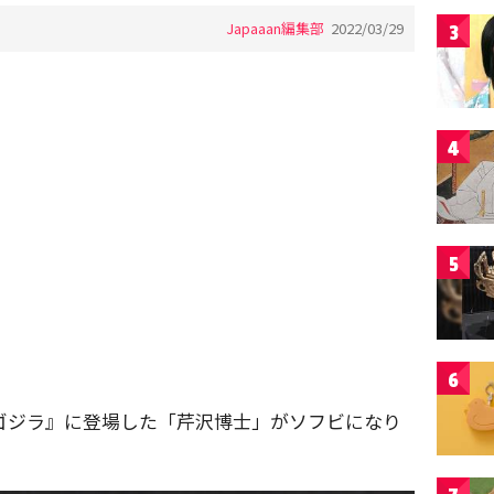
Japaaan編集部
2022/03/29
3
4
5
6
『ゴジラ』に登場した「芹沢博士」がソフビになり