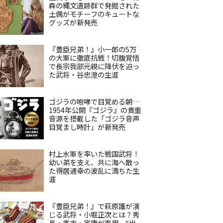
森の縄文遺跡群で発掘された
土偶がモチーフのキュートな
グッズが新発売
『豊臣兄弟！』小一郎の5万
の大軍に徹底抗戦！切腹覚悟
で長宗我部元親に降伏を迫っ
た武将・谷忠澄の生涯
ゴジラの咆哮で目覚める朝…
1954年公開『ゴジラ』の貴重
音源を搭載した「ゴジラ音声
目覚まし時計」が新発売
村上水軍を率いた戦国武将！
幼い弟を支え、共に海へ散っ
た得居通幸の波乱に満ちた生
涯
『豊臣兄弟！』で萩原護が演
じる武将・小堀正次とは？秀
長・秀吉・家康が重用、“出