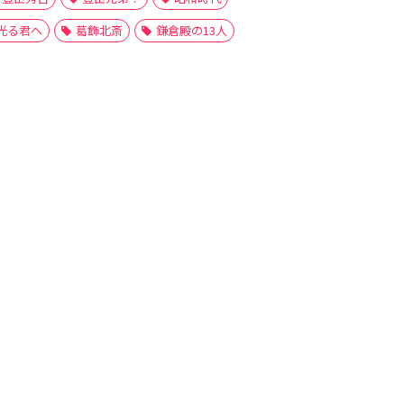
光る君へ
葛飾北斎
鎌倉殿の13人