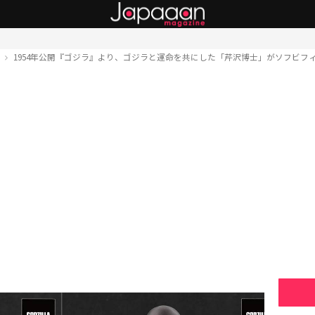
ト
1954年公開『ゴジラ』より、ゴジラと運命を共にした「芹沢博士」がソフビフ