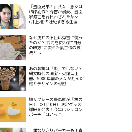
『豊臣兄弟！』茶々＝悪女は
ほぼ創作？秀吉が溺愛、豊臣
家滅亡を背負わされた茶々
(井上和)の壮絶すぎる生涯
なぜ浅井の旧臣は秀吉に従っ
たのか？ 武力を使わず“自分
の味方”に変えた裏工作の技
法とは
あの装飾は「炎」ではない？
縄文時代の国宝・火焔型土
器、5000年前の人々が刻んだ
謎とデザインの秘密
鳩サブレーの豊島屋が『鳩の
日』（8月10日）限定グッズ
詳細を発表！今年はシリコン
ポーチ「はとっこ」
土偶なりきりパーカーも！青