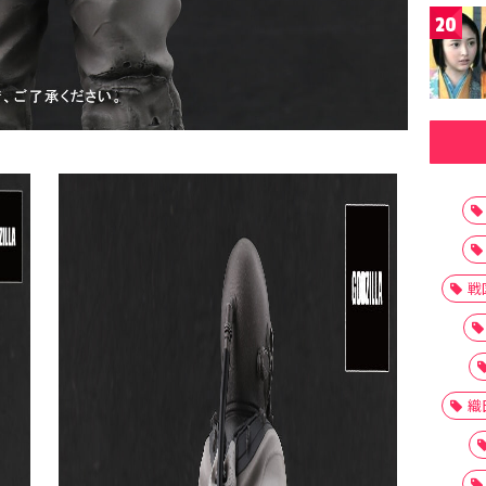
20
戦
織