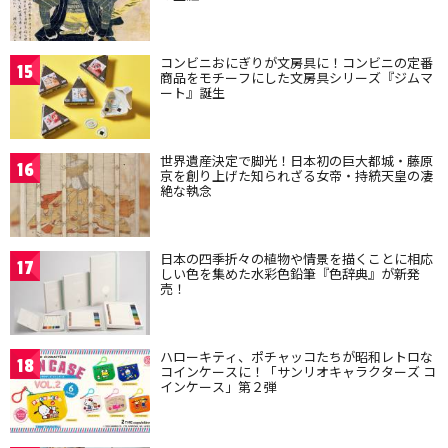
コンビニおにぎりが文房具に！コンビニの定番
15
商品をモチーフにした文房具シリーズ『ジムマ
ート』誕生
世界遺産決定で脚光！日本初の巨大都城・藤原
16
京を創り上げた知られざる女帝・持統天皇の凄
絶な執念
日本の四季折々の植物や情景を描くことに相応
17
しい色を集めた水彩色鉛筆『色辞典』が新発
売！
ハローキティ、ポチャッコたちが昭和レトロな
18
コインケースに！「サンリオキャラクターズ コ
インケース」第２弾