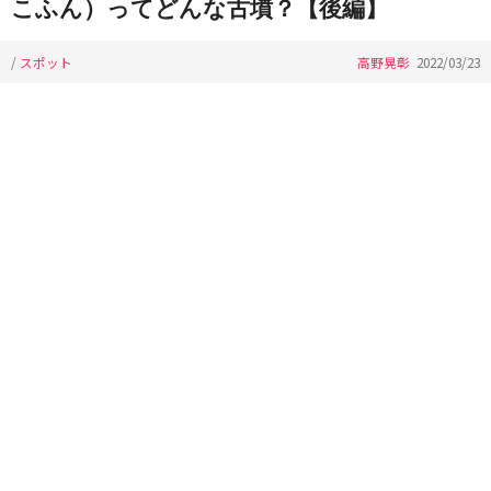
こふん）ってどんな古墳？【後編】
/
スポット
高野晃彰
2022/03/23