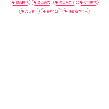
鎌倉時代
豊臣秀吉
豊臣兄弟！
昭和時代
光る君へ
葛飾北斎
鎌倉殿の13人