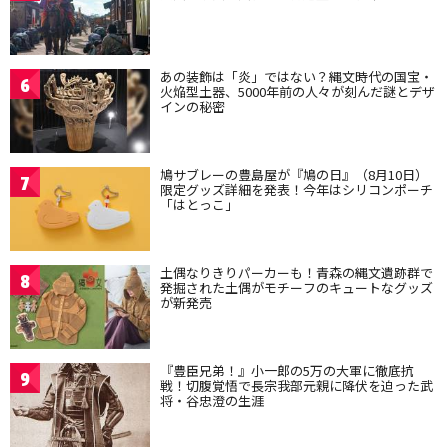
あの装飾は「炎」ではない？縄文時代の国宝・
6
火焔型土器、5000年前の人々が刻んだ謎とデザ
インの秘密
鳩サブレーの豊島屋が『鳩の日』（8月10日）
7
限定グッズ詳細を発表！今年はシリコンポーチ
「はとっこ」
土偶なりきりパーカーも！青森の縄文遺跡群で
8
発掘された土偶がモチーフのキュートなグッズ
が新発売
『豊臣兄弟！』小一郎の5万の大軍に徹底抗
9
戦！切腹覚悟で長宗我部元親に降伏を迫った武
将・谷忠澄の生涯