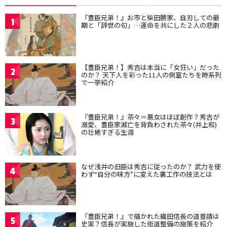
『豊臣兄弟！』お市と柴田勝家、自刃しての最
1
期と「辞世の句」…運命を共にした２人の悲劇
【豊臣兄弟！】秀吉は本当に「女狂い」だった
2
のか？ 天下人を彩った11人の側室たちを時系列
で一挙紹介
『豊臣兄弟！』茶々＝悪女はほぼ創作？秀吉が
3
溺愛、豊臣家滅亡を背負わされた茶々(井上和)
の壮絶すぎる生涯
なぜ浅井の旧臣は秀吉に従ったのか？ 武力を使
4
わず“自分の味方”に変えた裏工作の技法とは
『豊臣兄弟！』で描かれた織田信長の道普請は
5
史実？信長が実施した街道整備の施策を紹介