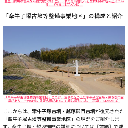
岩屋山古墳の優美な両袖式横穴式石室。38個の花崗岩切石を左右均等に組み上げてい
る。（写真：T.TAKANO）
「牽牛子塚古墳等整備事業地区」の構成と紹介
「牽牛子塚古墳等整備事業地区」の全容。左側の丘の上に牽牛子塚古墳・越塚御門古
墳があり、その背後に展望広場がある。右側は模型広場。（写真：T.TAKANO）
ここからは、
牽牛子塚古墳・越塚御門古墳
が復元された
「
牽牛子塚古墳等整備事業地区
」の現況をご紹介しま
す。牽牛子塚・越塚御門の詳細については【前編】で述