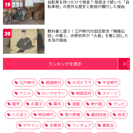
自転車を持つだけで税金？ 昭和まで続いた「自
19
転車税」の意外な歴史と脱税が横行した理由
教科書と違う！江戸時代の田沼意次「賄賂伝
20
説」の嘘と、水野忠邦が「大奥」を敵に回した
本当の理由
ランキングを表示
江戸時代
戦国時代
大河ドラマ
平安時代
アニメ
ロングセラー
戦国武将
スイーツ
雑学
お菓子
幕末
漫画
時代劇
テレビ
べらぼう
明治時代
徳川家康
織田信長
抹茶
デザイン
文房具
フィギュア
展覧会