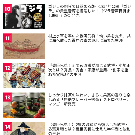
ゴジラの咆哮で目覚める朝…1954年公開『ゴジ
10
ラ』の貴重音源を搭載した「ゴジラ音声目覚ま
し時計」が新発売
村上水軍を率いた戦国武将！幼い弟を支え、共
11
に海へ散った得居通幸の波乱に満ちた生涯
『豊臣兄弟！』で萩原護が演じる武将・小堀正
12
次とは？秀長・秀吉・家康が重用、“出家を重
ねた実務派”の生涯
しっかり抹茶の味わい、さらに果実の香りも楽
13
しめる「無糖フレーバー抹茶」ストロベリー、
マンゴー新発売
【豊臣兄弟！】2度の改易から復活した武将・
14
多賀秀種とは？豊臣秀長に仕えた半年間と波乱
の生涯