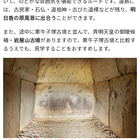
いて、のどかな雰囲気を堪能できるルートです。道筋に
は、古民家・石仏・道祖神・古びた道標などが残り、
明
日香の原風景に出合う
ことができます。
また、途中に牽牛子塚古墳と並んで、斉明天皇の御陵候
補・
岩屋山古墳
がありますので、牽牛子塚古墳と比較す
るうえでも、見学することをおすすめします。