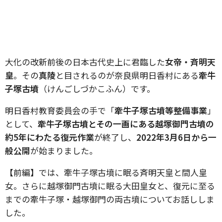
大化の改新前後の日本古代史上に君臨した
女帝・斉明天
皇
。その
真陵
と目されるのが奈良県明日香村にある
牽牛
子塚古墳
（けんごしづかこふん）です。
明日香村教育委員会の手で「
牽牛子塚古墳等整備事業
」
として、
牽牛子塚古墳とその一画にある越塚御門古墳の
約5年にわたる復元作業
が終了し、
2022年3月6日から一
般公開
が始まりました。
【前編】では、牽牛子塚古墳に眠る斉明天皇と間人皇
女。さらに越塚御門古墳に眠る大田皇女と、復元に至る
までの牽牛子塚・越塚御門の両古墳についてお話ししま
した。