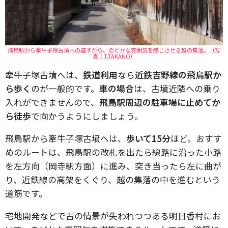
飛鳥駅から牽牛子塚古墳への道すがら、のどかな雰囲気を感じさせる越の集落。（写
真：T.TAKANO）
牽牛子塚古墳へは、
鉄道利用
なら
近鉄吉野線の飛鳥駅か
ら歩く
のが一般的です。
車の場合
は、古墳近隣への乗り
入れができませんので、
飛鳥駅周辺の駐車場に止めてか
ら徒歩
で向かうようにしましょう。
飛鳥駅から牽牛子塚古墳へは、
歩いて15分
ほど。おすす
めのルートは、飛鳥駅の改札を出たら線路に沿った小路
を左方向（岡寺駅方面）に進み、突き当ったら左に曲が
り、近鉄線の高架をくぐり、越の集落の中を進むという
道筋です。
宅地開発などで古の情景が失われつつある明日香村にお