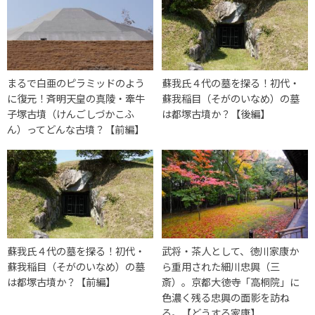
まるで白亜のピラミッドのよう
蘇我氏４代の墓を探る！初代・
に復元！斉明天皇の真陵・牽牛
蘇我稲目（そがのいなめ）の墓
子塚古墳（けんごしづかこふ
は都塚古墳か？【後編】
ん）ってどんな古墳？【前編】
蘇我氏４代の墓を探る！初代・
武将・茶人として、徳川家康か
蘇我稲目（そがのいなめ）の墓
ら重用された細川忠興（三
は都塚古墳か？【前編】
斎）。京都大徳寺「高桐院」に
色濃く残る忠興の面影を訪ね
る。【どうする家康】