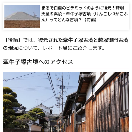
まるで白亜のピラミッドのように復元！斉明
天皇の真陵・牽牛子塚古墳（けんごしづかこふ
ん）ってどんな古墳？【前編】
【後編】では、
復元された牽牛子塚古墳と越塚御門古墳
の現況
について、レポート風にご紹介します。
牽牛子塚古墳へのアクセス