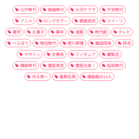
江戸時代
戦国時代
大河ドラマ
平安時代
アニメ
ロングセラー
戦国武将
スイーツ
雑学
お菓子
幕末
漫画
時代劇
テレビ
べらぼう
明治時代
徳川家康
織田信長
抹茶
デザイン
文房具
フィギュア
展覧会
鎌倉時代
豊臣秀吉
豊臣兄弟！
昭和時代
光る君へ
葛飾北斎
鎌倉殿の13人