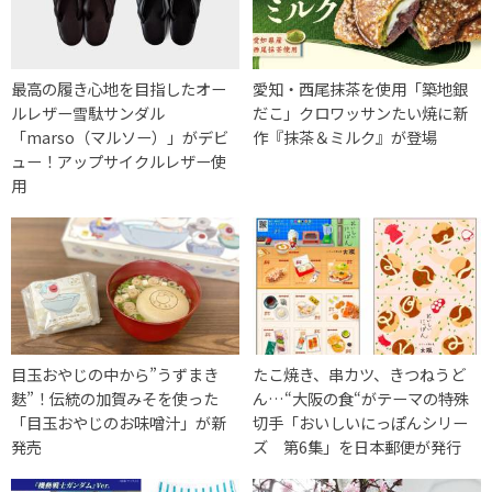
最高の履き心地を目指したオー
愛知・西尾抹茶を使用「築地銀
ルレザー雪駄サンダル
だこ」クロワッサンたい焼に新
「marso（マルソー）」がデビ
作『抹茶＆ミルク』が登場
ュー！アップサイクルレザー使
用
目玉おやじの中から”うずまき
たこ焼き、串カツ、きつねうど
麩”！伝統の加賀みそを使った
ん…“大阪の食“がテーマの特殊
「目玉おやじのお味噌汁」が新
切手「おいしいにっぽんシリー
発売
ズ 第6集」を日本郵便が発行