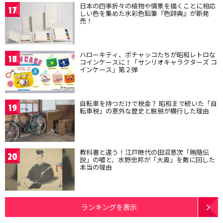
日本の四季折々の植物や情景を描くことに相応
17
しい色を集めた水彩色鉛筆『色辞典』が新発
売！
ハローキティ、ポチャッコたちが昭和レトロな
18
コインケースに！「サンリオキャラクターズ コ
インケース」第２弾
自転車を持つだけで税金？ 昭和まで続いた「自
19
転車税」の意外な歴史と脱税が横行した理由
教科書と違う！江戸時代の田沼意次「賄賂伝
20
説」の嘘と、水野忠邦が「大奥」を敵に回した
本当の理由
ランキングを表示