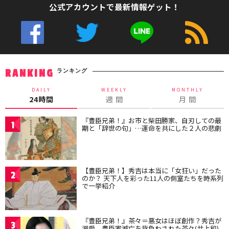
公式アカウントで最新情報ゲット！
ランキング
RANKING
DAILY
WEEKLY
MONTHLY
24時間
週 間
月 間
『豊臣兄弟！』お市と柴田勝家、自刃しての最
1
期と「辞世の句」…運命を共にした２人の悲劇
【豊臣兄弟！】秀吉は本当に「女狂い」だった
2
のか？ 天下人を彩った11人の側室たちを時系列
で一挙紹介
『豊臣兄弟！』茶々＝悪女はほぼ創作？秀吉が
3
溺愛、豊臣家滅亡を背負わされた茶々(井上和)