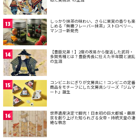
しっかり抹茶の味わい、さらに果実の香りも楽
13
しめる「無糖フレーバー抹茶」ストロベリー、
マンゴー新発売
【豊臣兄弟！】2度の改易から復活した武将・
14
多賀秀種とは？豊臣秀長に仕えた半年間と波乱
の生涯
コンビニおにぎりが文房具に！コンビニの定番
15
商品をモチーフにした文房具シリーズ『ジムマ
ート』誕生
世界遺産決定で脚光！日本初の巨大都城・藤原
16
京を創り上げた知られざる女帝・持統天皇の凄
絶な執念