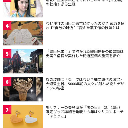
の壮絶すぎる生涯
なぜ浅井の旧臣は秀吉に従ったのか？ 武力を使
4
わず“自分の味方”に変えた裏工作の技法とは
『豊臣兄弟！』で描かれた織田信長の道普請は
5
史実？信長が実施した街道整備の施策を紹介
あの装飾は「炎」ではない？縄文時代の国宝・
6
火焔型土器、5000年前の人々が刻んだ謎とデザ
インの秘密
鳩サブレーの豊島屋が『鳩の日』（8月10日）
7
限定グッズ詳細を発表！今年はシリコンポーチ
「はとっこ」