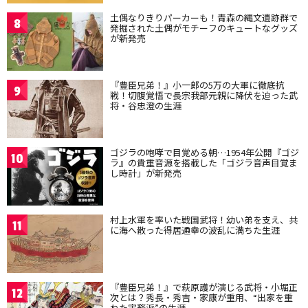
土偶なりきりパーカーも！青森の縄文遺跡群で
8
発掘された土偶がモチーフのキュートなグッズ
が新発売
『豊臣兄弟！』小一郎の5万の大軍に徹底抗
9
戦！切腹覚悟で長宗我部元親に降伏を迫った武
将・谷忠澄の生涯
ゴジラの咆哮で目覚める朝…1954年公開『ゴジ
10
ラ』の貴重音源を搭載した「ゴジラ音声目覚ま
し時計」が新発売
村上水軍を率いた戦国武将！幼い弟を支え、共
11
に海へ散った得居通幸の波乱に満ちた生涯
『豊臣兄弟！』で萩原護が演じる武将・小堀正
12
次とは？秀長・秀吉・家康が重用、“出家を重
ねた実務派”の生涯