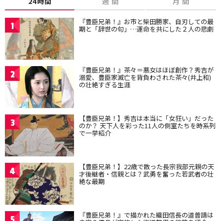
24時間
週 間
月 間
『豊臣兄弟！』お市と柴田勝家、自刃しての最
1
期と「辞世の句」…運命を共にした２人の悲劇
『豊臣兄弟！』茶々＝悪女はほぼ創作？秀吉が
2
溺愛、豊臣家滅亡を背負わされた茶々(井上和)
の壮絶すぎる生涯
【豊臣兄弟！】秀吉は本当に「女狂い」だった
3
のか？ 天下人を彩った11人の側室たちを時系列
で一挙紹介
【豊臣兄弟！】22歳で散った長宗我部元親の天
4
才後継者・信親とは？武勇を奮った若武者の壮
絶な最期
『豊臣兄弟！』で描かれた織田信長の道普請は
5