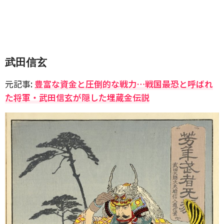
武田信玄
元記事:
豊富な資金と圧倒的な戦力…戦国最恐と呼ばれ
た将軍・武田信玄が隠した埋蔵金伝説