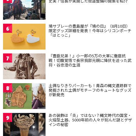
史実？信長が実施した街道整備の施策を紹介
鳩サブレーの豊島屋が『鳩の日』（8月10日）
6
限定グッズ詳細を発表！今年はシリコンポーチ
「はとっこ」
『豊臣兄弟！』小一郎の5万の大軍に徹底抗
7
戦！切腹覚悟で長宗我部元親に降伏を迫った武
将・谷忠澄の生涯
土偶なりきりパーカーも！青森の縄文遺跡群で
8
発掘された土偶がモチーフのキュートなグッズ
が新発売
あの装飾は「炎」ではない？縄文時代の国宝・
9
火焔型土器、5000年前の人々が刻んだ謎とデザ
インの秘密