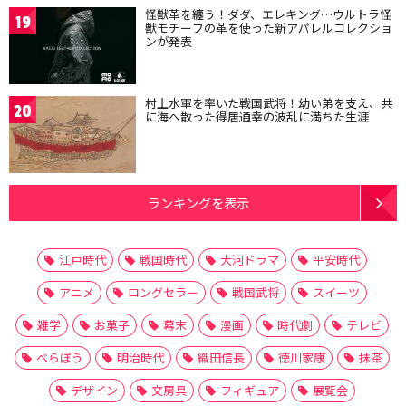
怪獣革を纏う！ダダ、エレキング…ウルトラ怪
19
獣モチーフの革を使った新アパレルコレクショ
ンが発表
村上水軍を率いた戦国武将！幼い弟を支え、共
20
に海へ散った得居通幸の波乱に満ちた生涯
ランキングを表示
江戸時代
戦国時代
大河ドラマ
平安時代
アニメ
ロングセラー
戦国武将
スイーツ
雑学
お菓子
幕末
漫画
時代劇
テレビ
べらぼう
明治時代
織田信長
徳川家康
抹茶
デザイン
文房具
フィギュア
展覧会