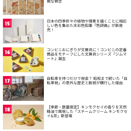
絶な執念
日本の四季折々の植物や情景を描くことに相応
15
しい色を集めた水彩色鉛筆『色辞典』が新発
売！
コンビニおにぎりが文房具に！コンビニの定番
16
商品をモチーフにした文房具シリーズ『ジムマ
ート』誕生
自転車を持つだけで税金？ 昭和まで続いた「自
17
転車税」の意外な歴史と脱税が横行した理由
【季節・数量限定】キンモクセイの香りを天然
18
精油で再現した「スチームクリーム キンモクセ
イ&茶」新登場