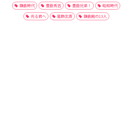
鎌倉時代
豊臣秀吉
豊臣兄弟！
昭和時代
光る君へ
葛飾北斎
鎌倉殿の13人