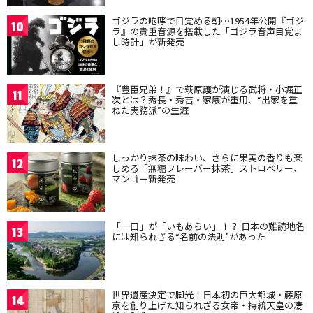
ゴジラの咆哮で目覚める朝…1954年公開『ゴジ
10
ラ』の貴重音源を搭載した「ゴジラ音声目覚ま
し時計」が新発売
『豊臣兄弟！』で萩原護が演じる武将・小堀正
11
次とは？秀長・秀吉・家康が重用、“出家を重
ねた実務派”の生涯
しっかり抹茶の味わい、さらに果実の香りも楽
12
しめる「無糖フレーバー抹茶」ストロベリー、
マンゴー新発売
「一口」が「いもあらい」！？ 日本の難読地名
13
には知られざる“名前の法則”があった
世界遺産決定で脚光！日本初の巨大都城・藤原
14
京を創り上げた知られざる女帝・持統天皇の凄