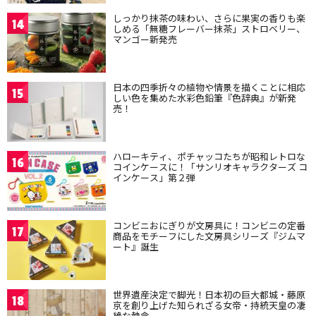
しっかり抹茶の味わい、さらに果実の香りも楽
14
しめる「無糖フレーバー抹茶」ストロベリー、
マンゴー新発売
日本の四季折々の植物や情景を描くことに相応
15
しい色を集めた水彩色鉛筆『色辞典』が新発
売！
ハローキティ、ポチャッコたちが昭和レトロな
16
コインケースに！「サンリオキャラクターズ コ
インケース」第２弾
コンビニおにぎりが文房具に！コンビニの定番
17
商品をモチーフにした文房具シリーズ『ジムマ
ート』誕生
世界遺産決定で脚光！日本初の巨大都城・藤原
18
京を創り上げた知られざる女帝・持統天皇の凄
絶な執念