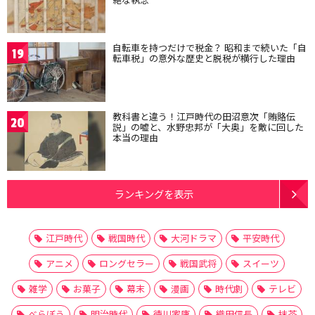
自転車を持つだけで税金？ 昭和まで続いた「自
19
転車税」の意外な歴史と脱税が横行した理由
教科書と違う！江戸時代の田沼意次「賄賂伝
20
説」の嘘と、水野忠邦が「大奥」を敵に回した
本当の理由
ランキングを表示
江戸時代
戦国時代
大河ドラマ
平安時代
アニメ
ロングセラー
戦国武将
スイーツ
雑学
お菓子
幕末
漫画
時代劇
テレビ
べらぼう
明治時代
徳川家康
織田信長
抹茶