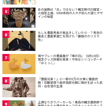
あの装飾は「炎」ではない？縄文時代の国宝・
5
火焔型土器、5000年前の人々が刻んだ謎とデザ
インの秘密
もしも豊臣秀長が長生きしていたら…？秀吉の
6
暴走と豊臣家滅亡を防げた「最強のカリスマ
性」
鳩サブレーの豊島屋が『鳩の日』（8月10日）
7
限定グッズ詳細を発表！今年はシリコンポーチ
「はとっこ」
『豊臣兄弟！』小一郎の5万の大軍に徹底抗
8
戦！切腹覚悟で長宗我部元親に降伏を迫った武
将・谷忠澄の生涯
土偶なりきりパーカーも！青森の縄文遺跡群で
9
発掘された土偶がモチーフのキュートなグッズ