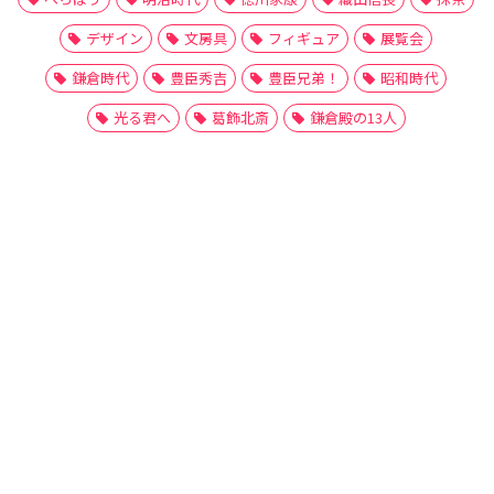
デザイン
文房具
フィギュア
展覧会
鎌倉時代
豊臣秀吉
豊臣兄弟！
昭和時代
光る君へ
葛飾北斎
鎌倉殿の13人