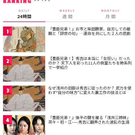
RANKING
DAILY
WEEKLY
MONTHLY
24時間
週 間
月 間
『豊臣兄弟！』お市と柴田勝家、自刃しての最
1
期と「辞世の句」…運命を共にした２人の悲劇
【豊臣兄弟！】秀吉は本当に「女狂い」だった
2
のか？ 天下人を彩った11人の側室たちを時系列
で一挙紹介
なぜ浅井の旧臣は秀吉に従ったのか？ 武力を使
3
わず“自分の味方”に変えた裏工作の技法とは
『豊臣兄弟！』後半の鍵を握る「浅井三姉妹」
4
茶々・初・江——秀吉に翻弄された波乱の生涯