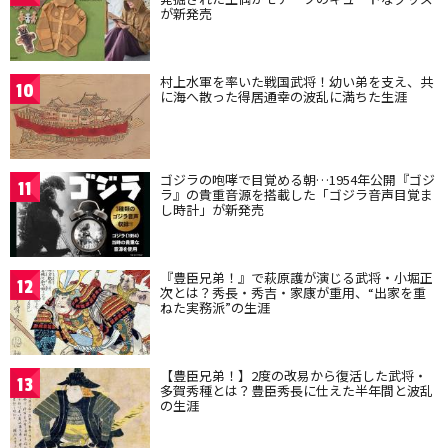
が新発売
村上水軍を率いた戦国武将！幼い弟を支え、共
10
に海へ散った得居通幸の波乱に満ちた生涯
ゴジラの咆哮で目覚める朝…1954年公開『ゴジ
11
ラ』の貴重音源を搭載した「ゴジラ音声目覚ま
し時計」が新発売
『豊臣兄弟！』で萩原護が演じる武将・小堀正
12
次とは？秀長・秀吉・家康が重用、“出家を重
ねた実務派”の生涯
【豊臣兄弟！】2度の改易から復活した武将・
13
多賀秀種とは？豊臣秀長に仕えた半年間と波乱
の生涯