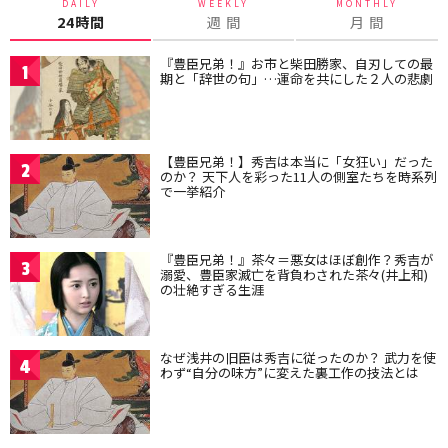
DAILY
WEEKLY
MONTHLY
24時間
週 間
月 間
『豊臣兄弟！』お市と柴田勝家、自刃しての最
1
期と「辞世の句」…運命を共にした２人の悲劇
【豊臣兄弟！】秀吉は本当に「女狂い」だった
2
のか？ 天下人を彩った11人の側室たちを時系列
で一挙紹介
『豊臣兄弟！』茶々＝悪女はほぼ創作？秀吉が
3
溺愛、豊臣家滅亡を背負わされた茶々(井上和)
の壮絶すぎる生涯
なぜ浅井の旧臣は秀吉に従ったのか？ 武力を使
4
わず“自分の味方”に変えた裏工作の技法とは