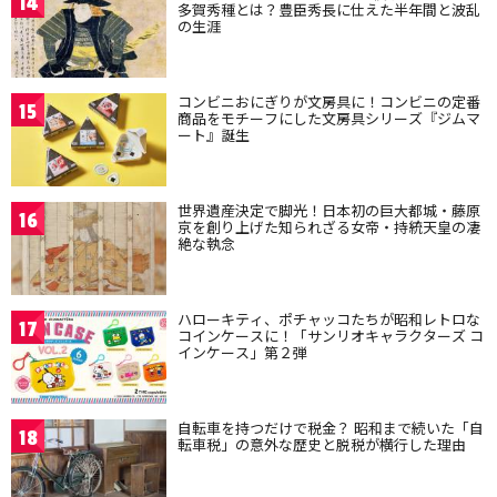
14
多賀秀種とは？豊臣秀長に仕えた半年間と波乱
の生涯
コンビニおにぎりが文房具に！コンビニの定番
15
商品をモチーフにした文房具シリーズ『ジムマ
ート』誕生
世界遺産決定で脚光！日本初の巨大都城・藤原
16
京を創り上げた知られざる女帝・持統天皇の凄
絶な執念
ハローキティ、ポチャッコたちが昭和レトロな
17
コインケースに！「サンリオキャラクターズ コ
インケース」第２弾
自転車を持つだけで税金？ 昭和まで続いた「自
18
転車税」の意外な歴史と脱税が横行した理由