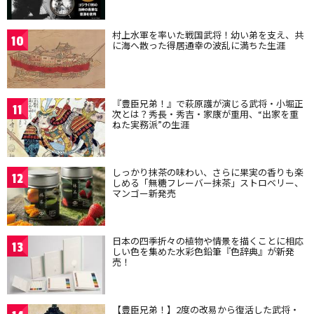
村上水軍を率いた戦国武将！幼い弟を支え、共
10
に海へ散った得居通幸の波乱に満ちた生涯
『豊臣兄弟！』で萩原護が演じる武将・小堀正
11
次とは？秀長・秀吉・家康が重用、“出家を重
ねた実務派”の生涯
しっかり抹茶の味わい、さらに果実の香りも楽
12
しめる「無糖フレーバー抹茶」ストロベリー、
マンゴー新発売
日本の四季折々の植物や情景を描くことに相応
13
しい色を集めた水彩色鉛筆『色辞典』が新発
売！
【豊臣兄弟！】2度の改易から復活した武将・