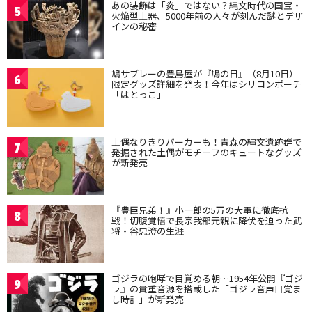
あの装飾は「炎」ではない？縄文時代の国宝・
5
火焔型土器、5000年前の人々が刻んだ謎とデザ
インの秘密
鳩サブレーの豊島屋が『鳩の日』（8月10日）
6
限定グッズ詳細を発表！今年はシリコンポーチ
「はとっこ」
土偶なりきりパーカーも！青森の縄文遺跡群で
7
発掘された土偶がモチーフのキュートなグッズ
が新発売
『豊臣兄弟！』小一郎の5万の大軍に徹底抗
8
戦！切腹覚悟で長宗我部元親に降伏を迫った武
将・谷忠澄の生涯
ゴジラの咆哮で目覚める朝…1954年公開『ゴジ
9
ラ』の貴重音源を搭載した「ゴジラ音声目覚ま
し時計」が新発売