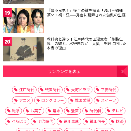
『豊臣兄弟！』後半の鍵を握る「浅井三姉妹」
19
茶々・初・江——秀吉に翻弄された波乱の生涯
教科書と違う！江戸時代の田沼意次「賄賂伝
20
説」の嘘と、水野忠邦が「大奥」を敵に回した
本当の理由
ランキングを表示
江戸時代
戦国時代
大河ドラマ
平安時代
アニメ
ロングセラー
戦国武将
スイーツ
雑学
お菓子
幕末
漫画
時代劇
テレビ
べらぼう
明治時代
徳川家康
織田信長
抹茶