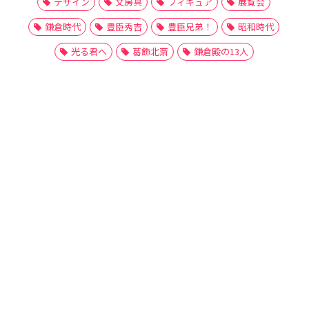
デザイン
文房具
フィギュア
展覧会
鎌倉時代
豊臣秀吉
豊臣兄弟！
昭和時代
光る君へ
葛飾北斎
鎌倉殿の13人