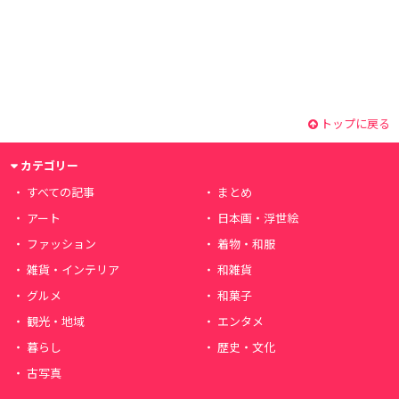
トップに戻る
カテゴリー
すべての記事
まとめ
アート
日本画・浮世絵
ファッション
着物・和服
雑貨・インテリア
和雑貨
グルメ
和菓子
観光・地域
エンタメ
暮らし
歴史・文化
古写真