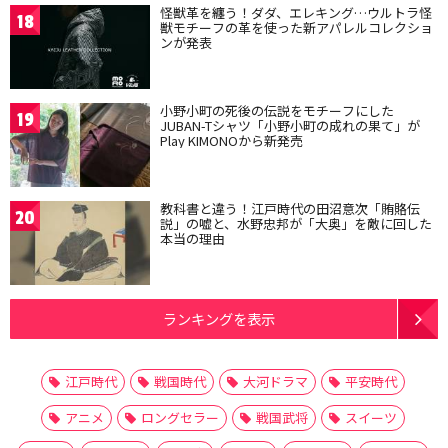
怪獣革を纏う！ダダ、エレキング…ウルトラ怪
18
獣モチーフの革を使った新アパレルコレクショ
ンが発表
小野小町の死後の伝説をモチーフにした
19
JUBAN-Tシャツ「小野小町の成れの果て」が
Play KIMONOから新発売
教科書と違う！江戸時代の田沼意次「賄賂伝
20
説」の嘘と、水野忠邦が「大奥」を敵に回した
本当の理由
ランキングを表示
江戸時代
戦国時代
大河ドラマ
平安時代
アニメ
ロングセラー
戦国武将
スイーツ