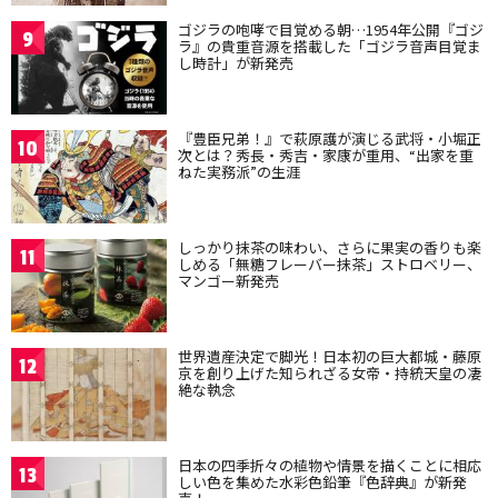
ゴジラの咆哮で目覚める朝…1954年公開『ゴジ
9
ラ』の貴重音源を搭載した「ゴジラ音声目覚ま
し時計」が新発売
『豊臣兄弟！』で萩原護が演じる武将・小堀正
10
次とは？秀長・秀吉・家康が重用、“出家を重
ねた実務派”の生涯
しっかり抹茶の味わい、さらに果実の香りも楽
11
しめる「無糖フレーバー抹茶」ストロベリー、
マンゴー新発売
世界遺産決定で脚光！日本初の巨大都城・藤原
12
京を創り上げた知られざる女帝・持統天皇の凄
絶な執念
日本の四季折々の植物や情景を描くことに相応
13
しい色を集めた水彩色鉛筆『色辞典』が新発