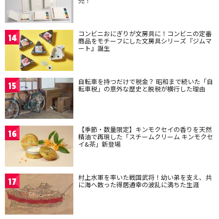
売！
コンビニおにぎりが文房具に！コンビニの定番
14
商品をモチーフにした文房具シリーズ『ジムマ
ート』誕生
自転車を持つだけで税金？ 昭和まで続いた「自
15
転車税」の意外な歴史と脱税が横行した理由
【季節・数量限定】キンモクセイの香りを天然
16
精油で再現した「スチームクリーム キンモクセ
イ&茶」新登場
村上水軍を率いた戦国武将！幼い弟を支え、共
17
に海へ散った得居通幸の波乱に満ちた生涯