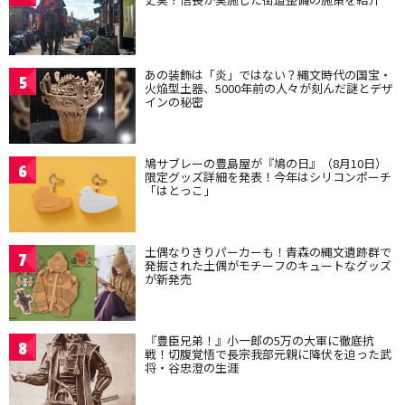
あの装飾は「炎」ではない？縄文時代の国宝・
5
火焔型土器、5000年前の人々が刻んだ謎とデザ
インの秘密
鳩サブレーの豊島屋が『鳩の日』（8月10日）
6
限定グッズ詳細を発表！今年はシリコンポーチ
「はとっこ」
土偶なりきりパーカーも！青森の縄文遺跡群で
7
発掘された土偶がモチーフのキュートなグッズ
が新発売
『豊臣兄弟！』小一郎の5万の大軍に徹底抗
8
戦！切腹覚悟で長宗我部元親に降伏を迫った武
将・谷忠澄の生涯