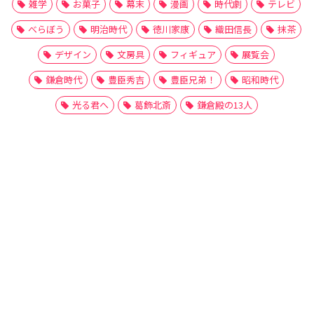
雑学
お菓子
幕末
漫画
時代劇
テレビ
べらぼう
明治時代
徳川家康
織田信長
抹茶
デザイン
文房具
フィギュア
展覧会
鎌倉時代
豊臣秀吉
豊臣兄弟！
昭和時代
光る君へ
葛飾北斎
鎌倉殿の13人