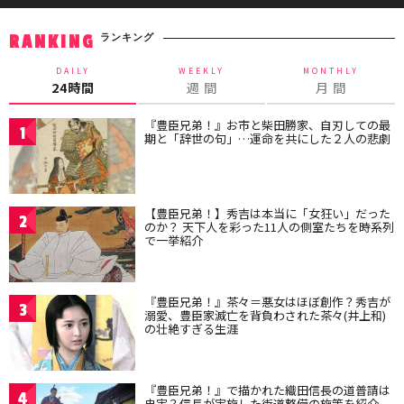
ランキング
RANKING
DAILY
WEEKLY
MONTHLY
24時間
週 間
月 間
『豊臣兄弟！』お市と柴田勝家、自刃しての最
1
期と「辞世の句」…運命を共にした２人の悲劇
【豊臣兄弟！】秀吉は本当に「女狂い」だった
2
のか？ 天下人を彩った11人の側室たちを時系列
で一挙紹介
『豊臣兄弟！』茶々＝悪女はほぼ創作？秀吉が
3
溺愛、豊臣家滅亡を背負わされた茶々(井上和)
の壮絶すぎる生涯
『豊臣兄弟！』で描かれた織田信長の道普請は
4
史実？信長が実施した街道整備の施策を紹介