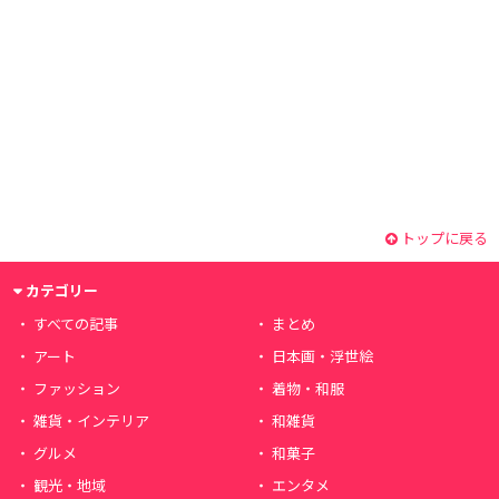
トップに戻る
カテゴリー
すべての記事
まとめ
アート
日本画・浮世絵
ファッション
着物・和服
雑貨・インテリア
和雑貨
グルメ
和菓子
観光・地域
エンタメ