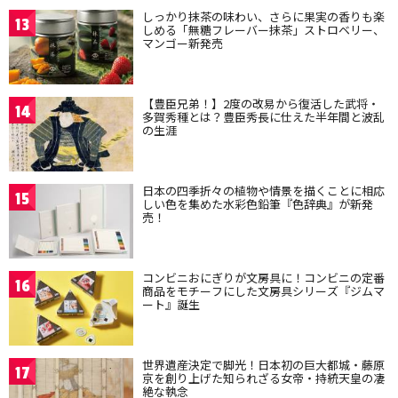
しっかり抹茶の味わい、さらに果実の香りも楽
13
しめる「無糖フレーバー抹茶」ストロベリー、
マンゴー新発売
【豊臣兄弟！】2度の改易から復活した武将・
14
多賀秀種とは？豊臣秀長に仕えた半年間と波乱
の生涯
日本の四季折々の植物や情景を描くことに相応
15
しい色を集めた水彩色鉛筆『色辞典』が新発
売！
コンビニおにぎりが文房具に！コンビニの定番
16
商品をモチーフにした文房具シリーズ『ジムマ
ート』誕生
世界遺産決定で脚光！日本初の巨大都城・藤原
17
京を創り上げた知られざる女帝・持統天皇の凄
絶な執念