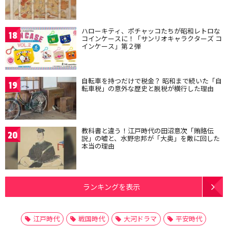
ハローキティ、ポチャッコたちが昭和レトロな
18
コインケースに！「サンリオキャラクターズ コ
インケース」第２弾
自転車を持つだけで税金？ 昭和まで続いた「自
19
転車税」の意外な歴史と脱税が横行した理由
教科書と違う！江戸時代の田沼意次「賄賂伝
20
説」の嘘と、水野忠邦が「大奥」を敵に回した
本当の理由
ランキングを表示
江戸時代
戦国時代
大河ドラマ
平安時代