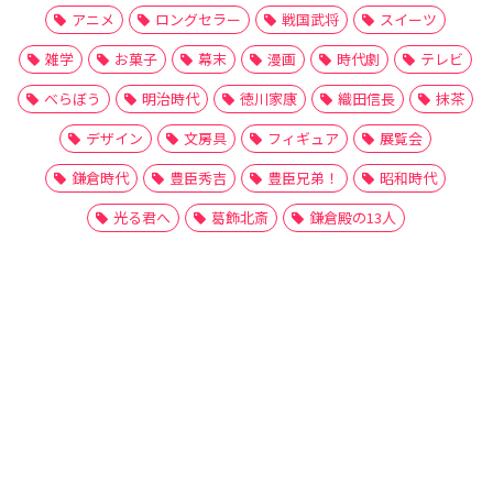
アニメ
ロングセラー
戦国武将
スイーツ
雑学
お菓子
幕末
漫画
時代劇
テレビ
べらぼう
明治時代
徳川家康
織田信長
抹茶
デザイン
文房具
フィギュア
展覧会
鎌倉時代
豊臣秀吉
豊臣兄弟！
昭和時代
光る君へ
葛飾北斎
鎌倉殿の13人