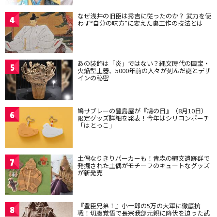
なぜ浅井の旧臣は秀吉に従ったのか？ 武力を使
4
わず“自分の味方”に変えた裏工作の技法とは
あの装飾は「炎」ではない？縄文時代の国宝・
5
火焔型土器、5000年前の人々が刻んだ謎とデザ
インの秘密
鳩サブレーの豊島屋が『鳩の日』（8月10日）
6
限定グッズ詳細を発表！今年はシリコンポーチ
「はとっこ」
土偶なりきりパーカーも！青森の縄文遺跡群で
7
発掘された土偶がモチーフのキュートなグッズ
が新発売
『豊臣兄弟！』小一郎の5万の大軍に徹底抗
8
戦！切腹覚悟で長宗我部元親に降伏を迫った武