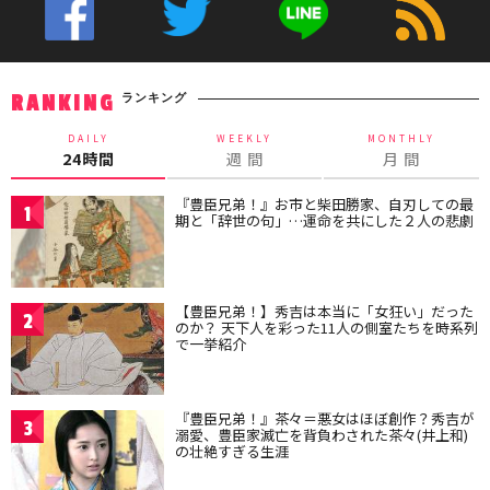
ランキング
RANKING
DAILY
WEEKLY
MONTHLY
24時間
週 間
月 間
『豊臣兄弟！』お市と柴田勝家、自刃しての最
1
期と「辞世の句」…運命を共にした２人の悲劇
【豊臣兄弟！】秀吉は本当に「女狂い」だった
2
のか？ 天下人を彩った11人の側室たちを時系列
で一挙紹介
『豊臣兄弟！』茶々＝悪女はほぼ創作？秀吉が
3
溺愛、豊臣家滅亡を背負わされた茶々(井上和)
の壮絶すぎる生涯