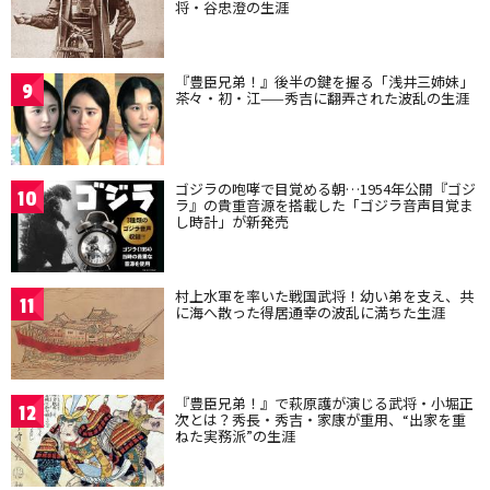
将・谷忠澄の生涯
『豊臣兄弟！』後半の鍵を握る「浅井三姉妹」
9
茶々・初・江——秀吉に翻弄された波乱の生涯
ゴジラの咆哮で目覚める朝…1954年公開『ゴジ
10
ラ』の貴重音源を搭載した「ゴジラ音声目覚ま
し時計」が新発売
村上水軍を率いた戦国武将！幼い弟を支え、共
11
に海へ散った得居通幸の波乱に満ちた生涯
『豊臣兄弟！』で萩原護が演じる武将・小堀正
12
次とは？秀長・秀吉・家康が重用、“出家を重
ねた実務派”の生涯