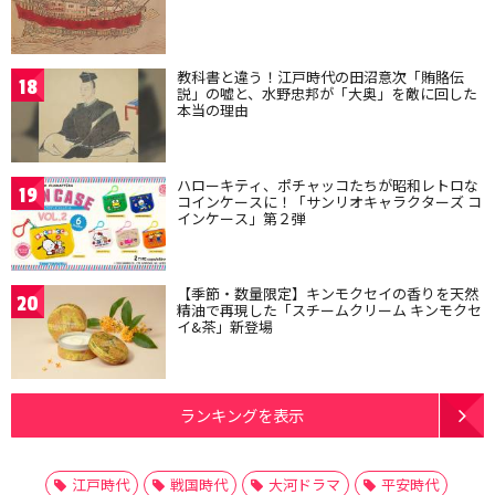
教科書と違う！江戸時代の田沼意次「賄賂伝
18
説」の嘘と、水野忠邦が「大奥」を敵に回した
本当の理由
ハローキティ、ポチャッコたちが昭和レトロな
19
コインケースに！「サンリオキャラクターズ コ
インケース」第２弾
【季節・数量限定】キンモクセイの香りを天然
20
精油で再現した「スチームクリーム キンモクセ
イ&茶」新登場
ランキングを表示
江戸時代
戦国時代
大河ドラマ
平安時代