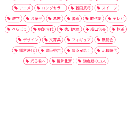
アニメ
ロングセラー
戦国武将
スイーツ
雑学
お菓子
幕末
漫画
時代劇
テレビ
べらぼう
明治時代
徳川家康
織田信長
抹茶
デザイン
文房具
フィギュア
展覧会
鎌倉時代
豊臣秀吉
豊臣兄弟！
昭和時代
光る君へ
葛飾北斎
鎌倉殿の13人