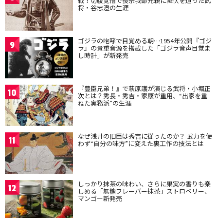
戦！切腹覚悟で長宗我部元親に降伏を迫った武
将・谷忠澄の生涯
ゴジラの咆哮で目覚める朝…1954年公開『ゴジ
9
ラ』の貴重音源を搭載した「ゴジラ音声目覚ま
し時計」が新発売
『豊臣兄弟！』で萩原護が演じる武将・小堀正
10
次とは？秀長・秀吉・家康が重用、“出家を重
ねた実務派”の生涯
なぜ浅井の旧臣は秀吉に従ったのか？ 武力を使
11
わず“自分の味方”に変えた裏工作の技法とは
しっかり抹茶の味わい、さらに果実の香りも楽
12
しめる「無糖フレーバー抹茶」ストロベリー、
マンゴー新発売