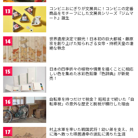
コンビニおにぎりが文房具に！コンビニの定番
13
商品をモチーフにした文房具シリーズ『ジムマ
ート』誕生
世界遺産決定で脚光！日本初の巨大都城・藤原
14
京を創り上げた知られざる女帝・持統天皇の凄
絶な執念
日本の四季折々の植物や情景を描くことに相応
15
しい色を集めた水彩色鉛筆『色辞典』が新発
売！
自転車を持つだけで税金？ 昭和まで続いた「自
16
転車税」の意外な歴史と脱税が横行した理由
村上水軍を率いた戦国武将！幼い弟を支え、共
17
に海へ散った得居通幸の波乱に満ちた生涯