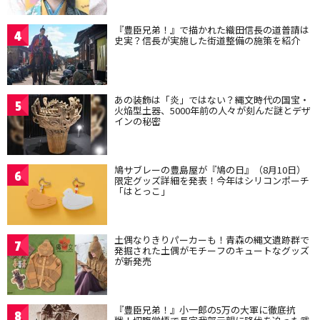
『豊臣兄弟！』で描かれた織田信長の道普請は
4
史実？信長が実施した街道整備の施策を紹介
あの装飾は「炎」ではない？縄文時代の国宝・
5
火焔型土器、5000年前の人々が刻んだ謎とデザ
インの秘密
鳩サブレーの豊島屋が『鳩の日』（8月10日）
6
限定グッズ詳細を発表！今年はシリコンポーチ
「はとっこ」
土偶なりきりパーカーも！青森の縄文遺跡群で
7
発掘された土偶がモチーフのキュートなグッズ
が新発売
『豊臣兄弟！』小一郎の5万の大軍に徹底抗
8