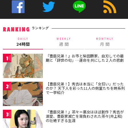
ランキング
RANKING
DAILY
WEEKLY
MONTHLY
24時間
週 間
月 間
『豊臣兄弟！』お市と柴田勝家、自刃しての最
1
期と「辞世の句」…運命を共にした２人の悲劇
【豊臣兄弟！】秀吉は本当に「女狂い」だった
2
のか？ 天下人を彩った11人の側室たちを時系列
で一挙紹介
『豊臣兄弟！』茶々＝悪女はほぼ創作？秀吉が
3
溺愛、豊臣家滅亡を背負わされた茶々(井上和)
の壮絶すぎる生涯