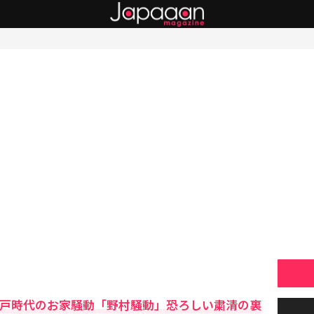
江戸時代のお家騒動「野村騒動」恐ろしい粛清の裏