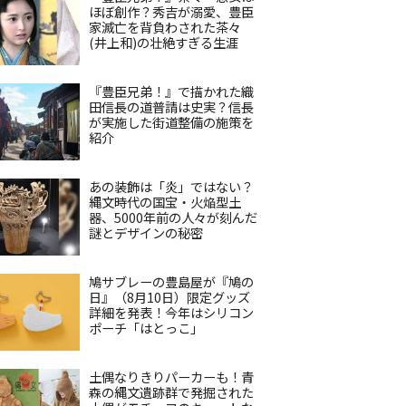
ほぼ創作？秀吉が溺愛、豊臣
家滅亡を背負わされた茶々
(井上和)の壮絶すぎる生涯
『豊臣兄弟！』で描かれた織
田信長の道普請は史実？信長
が実施した街道整備の施策を
紹介
あの装飾は「炎」ではない？
縄文時代の国宝・火焔型土
器、5000年前の人々が刻んだ
謎とデザインの秘密
鳩サブレーの豊島屋が『鳩の
日』（8月10日）限定グッズ
詳細を発表！今年はシリコン
ポーチ「はとっこ」
土偶なりきりパーカーも！青
森の縄文遺跡群で発掘された