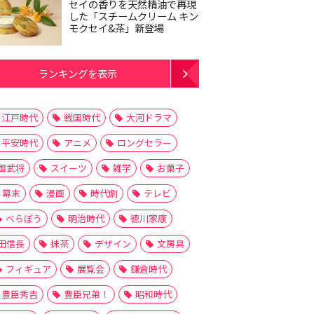
セイの香りを天然精油で再現
した「スチームクリーム キン
モクセイ&茶」新登場
ランキングを表示
江戸時代
戦国時代
大河ドラマ
平安時代
アニメ
ロングセラー
国武将
スイーツ
雑学
お菓子
幕末
漫画
時代劇
テレビ
べらぼう
明治時代
徳川家康
田信長
抹茶
デザイン
文房具
フィギュア
展覧会
鎌倉時代
豊臣秀吉
豊臣兄弟！
昭和時代