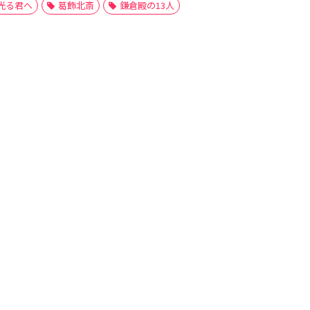
光る君へ
葛飾北斎
鎌倉殿の13人