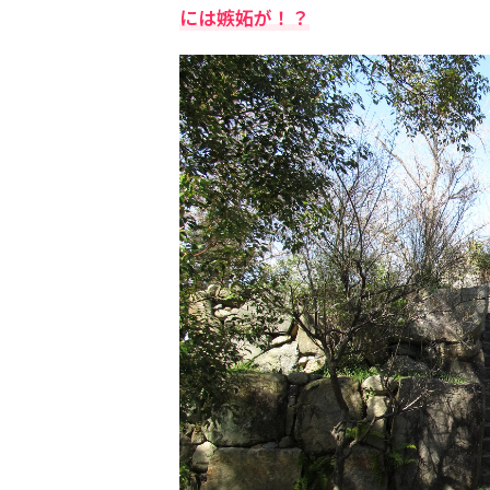
には嫉妬が！？