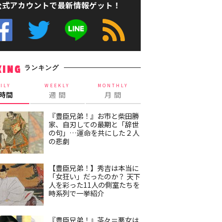
公式アカウントで最新情報ゲット！
ランキング
KING
ILY
WEEKLY
MONTHLY
4時間
週 間
月 間
『豊臣兄弟！』お市と柴田勝
家、自刃しての最期と「辞世
の句」…運命を共にした２人
の悲劇
【豊臣兄弟！】秀吉は本当に
「女狂い」だったのか？ 天下
人を彩った11人の側室たちを
時系列で一挙紹介
『豊臣兄弟！』茶々＝悪女は