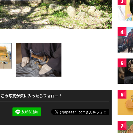
3
4
5
6
この写真が気に入ったらフォロー！
7