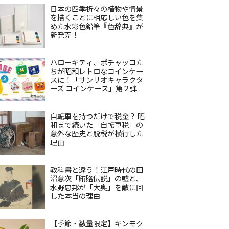
日本の四季折々の植物や情景
を描くことに相応しい色を集
めた水彩色鉛筆『色辞典』が
新発売！
ハローキティ、ポチャッコた
ちが昭和レトロなコインケー
スに！「サンリオキャラクタ
ーズ コインケース」第２弾
自転車を持つだけで税金？ 昭
和まで続いた「自転車税」の
意外な歴史と脱税が横行した
理由
教科書と違う！江戸時代の田
沼意次「賄賂伝説」の嘘と、
水野忠邦が「大奥」を敵に回
した本当の理由
【季節・数量限定】キンモク