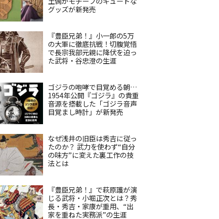
土偶がモチーフのキュートな
グッズが新発売
『豊臣兄弟！』小一郎の5万
の大軍に徹底抗戦！切腹覚悟
で長宗我部元親に降伏を迫っ
た武将・谷忠澄の生涯
ゴジラの咆哮で目覚める朝…
1954年公開『ゴジラ』の貴重
音源を搭載した「ゴジラ音声
目覚まし時計」が新発売
なぜ浅井の旧臣は秀吉に従っ
たのか？ 武力を使わず“自分
の味方”に変えた裏工作の技
法とは
『豊臣兄弟！』で萩原護が演
じる武将・小堀正次とは？秀
長・秀吉・家康が重用、“出
家を重ねた実務派”の生涯