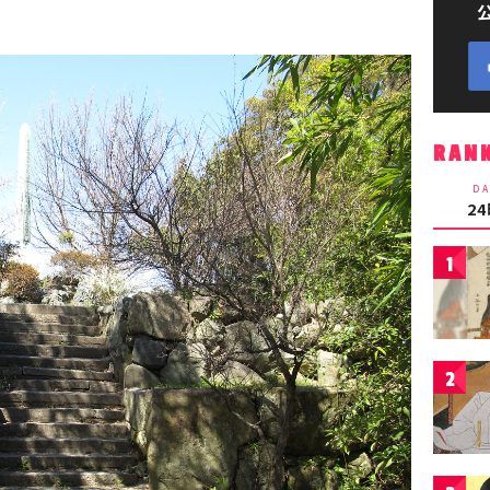
RAN
DA
2
1
2