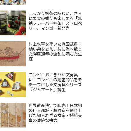
しっかり抹茶の味わい、さら
に果実の香りも楽しめる「無
糖フレーバー抹茶」ストロベ
リー、マンゴー新発売
村上水軍を率いた戦国武将！
幼い弟を支え、共に海へ散っ
た得居通幸の波乱に満ちた生
涯
コンビニおにぎりが文房具
に！コンビニの定番商品をモ
チーフにした文房具シリーズ
『ジムマート』誕生
世界遺産決定で脚光！日本初
の巨大都城・藤原京を創り上
げた知られざる女帝・持統天
皇の凄絶な執念