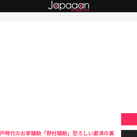
江戸時代のお家騒動「野村騒動」恐ろしい粛清の裏