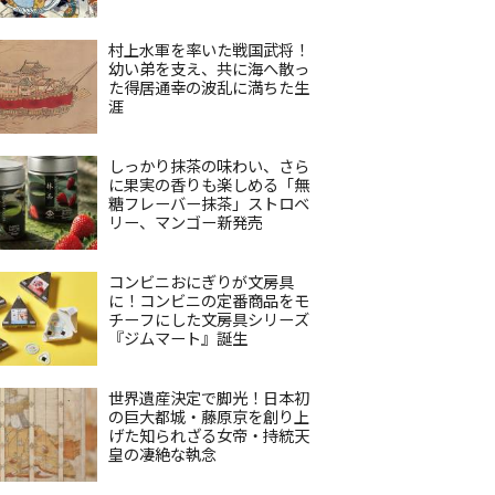
村上水軍を率いた戦国武将！
幼い弟を支え、共に海へ散っ
た得居通幸の波乱に満ちた生
涯
しっかり抹茶の味わい、さら
に果実の香りも楽しめる「無
糖フレーバー抹茶」ストロベ
リー、マンゴー新発売
コンビニおにぎりが文房具
に！コンビニの定番商品をモ
チーフにした文房具シリーズ
『ジムマート』誕生
世界遺産決定で脚光！日本初
の巨大都城・藤原京を創り上
げた知られざる女帝・持統天
皇の凄絶な執念