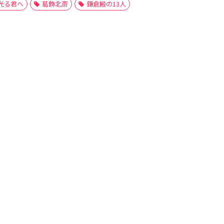
光る君へ
葛飾北斎
鎌倉殿の13人