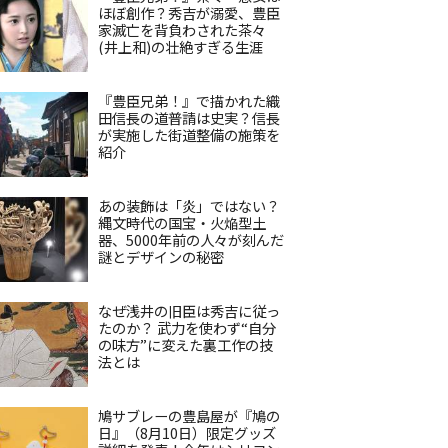
ほぼ創作？秀吉が溺愛、豊臣
家滅亡を背負わされた茶々
(井上和)の壮絶すぎる生涯
『豊臣兄弟！』で描かれた織
田信長の道普請は史実？信長
が実施した街道整備の施策を
紹介
あの装飾は「炎」ではない？
縄文時代の国宝・火焔型土
器、5000年前の人々が刻んだ
謎とデザインの秘密
なぜ浅井の旧臣は秀吉に従っ
たのか？ 武力を使わず“自分
の味方”に変えた裏工作の技
法とは
鳩サブレーの豊島屋が『鳩の
日』（8月10日）限定グッズ