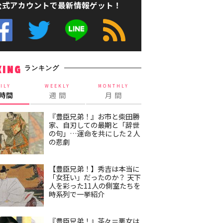
公式アカウントで最新情報ゲット！
ランキング
KING
ILY
WEEKLY
MONTHLY
4時間
週 間
月 間
『豊臣兄弟！』お市と柴田勝
家、自刃しての最期と「辞世
の句」…運命を共にした２人
の悲劇
【豊臣兄弟！】秀吉は本当に
「女狂い」だったのか？ 天下
人を彩った11人の側室たちを
時系列で一挙紹介
『豊臣兄弟！』茶々＝悪女は