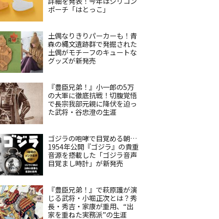
詳細を発表！今年はシリコン
ポーチ「はとっこ」
土偶なりきりパーカーも！青
森の縄文遺跡群で発掘された
土偶がモチーフのキュートな
グッズが新発売
『豊臣兄弟！』小一郎の5万
の大軍に徹底抗戦！切腹覚悟
で長宗我部元親に降伏を迫っ
た武将・谷忠澄の生涯
ゴジラの咆哮で目覚める朝…
1954年公開『ゴジラ』の貴重
音源を搭載した「ゴジラ音声
目覚まし時計」が新発売
『豊臣兄弟！』で萩原護が演
じる武将・小堀正次とは？秀
長・秀吉・家康が重用、“出
家を重ねた実務派”の生涯