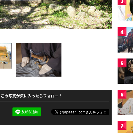
3
4
5
6
この写真が気に入ったらフォロー！
7