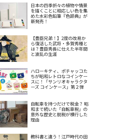
日本の四季折々の植物や情景
を描くことに相応しい色を集
めた水彩色鉛筆『色辞典』が
新発売！
【豊臣兄弟！】2度の改易か
ら復活した武将・多賀秀種と
は？豊臣秀長に仕えた半年間
と波乱の生涯
ハローキティ、ポチャッコた
ちが昭和レトロなコインケー
スに！「サンリオキャラクタ
ーズ コインケース」第２弾
自転車を持つだけで税金？ 昭
和まで続いた「自転車税」の
意外な歴史と脱税が横行した
理由
教科書と違う！江戸時代の田