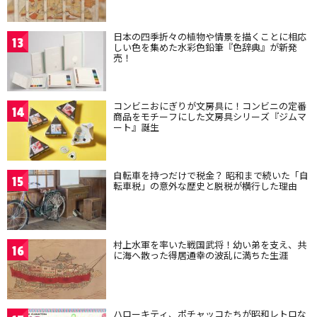
日本の四季折々の植物や情景を描くことに相応
13
しい色を集めた水彩色鉛筆『色辞典』が新発
売！
コンビニおにぎりが文房具に！コンビニの定番
14
商品をモチーフにした文房具シリーズ『ジムマ
ート』誕生
自転車を持つだけで税金？ 昭和まで続いた「自
15
転車税」の意外な歴史と脱税が横行した理由
村上水軍を率いた戦国武将！幼い弟を支え、共
16
に海へ散った得居通幸の波乱に満ちた生涯
ハローキティ、ポチャッコたちが昭和レトロな