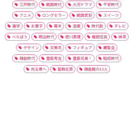
江戸時代
戦国時代
大河ドラマ
平安時代
アニメ
ロングセラー
戦国武将
スイーツ
雑学
お菓子
幕末
漫画
時代劇
テレビ
べらぼう
明治時代
徳川家康
織田信長
抹茶
デザイン
文房具
フィギュア
展覧会
鎌倉時代
豊臣秀吉
豊臣兄弟！
昭和時代
光る君へ
葛飾北斎
鎌倉殿の13人