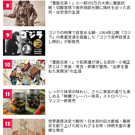
『豊臣兄弟！』小一郎の5万の大軍に徹底抗
8
戦！切腹覚悟で長宗我部元親に降伏を迫った武
将・谷忠澄の生涯
ゴジラの咆哮で目覚める朝…1954年公開『ゴジ
9
ラ』の貴重音源を搭載した「ゴジラ音声目覚ま
し時計」が新発売
『豊臣兄弟！』で萩原護が演じる武将・小堀正
10
次とは？秀長・秀吉・家康が重用、“出家を重
ねた実務派”の生涯
しっかり抹茶の味わい、さらに果実の香りも楽
11
しめる「無糖フレーバー抹茶」ストロベリー、
マンゴー新発売
世界遺産決定で脚光！日本初の巨大都城・藤原
12
京を創り上げた知られざる女帝・持統天皇の凄
絶な執念