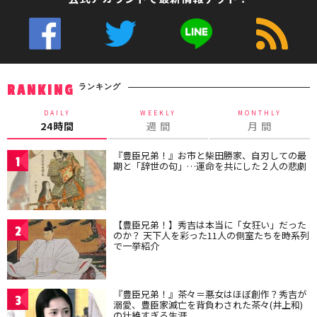
ランキング
RANKING
DAILY
WEEKLY
MONTHLY
24時間
週 間
月 間
『豊臣兄弟！』お市と柴田勝家、自刃しての最
1
期と「辞世の句」…運命を共にした２人の悲劇
【豊臣兄弟！】秀吉は本当に「女狂い」だった
2
のか？ 天下人を彩った11人の側室たちを時系列
で一挙紹介
『豊臣兄弟！』茶々＝悪女はほぼ創作？秀吉が
3
溺愛、豊臣家滅亡を背負わされた茶々(井上和)
の壮絶すぎる生涯