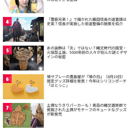
『豊臣兄弟！』で描かれた織田信長の道普請は
4
史実？信長が実施した街道整備の施策を紹介
あの装飾は「炎」ではない？縄文時代の国宝・
5
火焔型土器、5000年前の人々が刻んだ謎とデザ
インの秘密
鳩サブレーの豊島屋が『鳩の日』（8月10日）
6
限定グッズ詳細を発表！今年はシリコンポーチ
「はとっこ」
土偶なりきりパーカーも！青森の縄文遺跡群で
7
発掘された土偶がモチーフのキュートなグッズ
が新発売