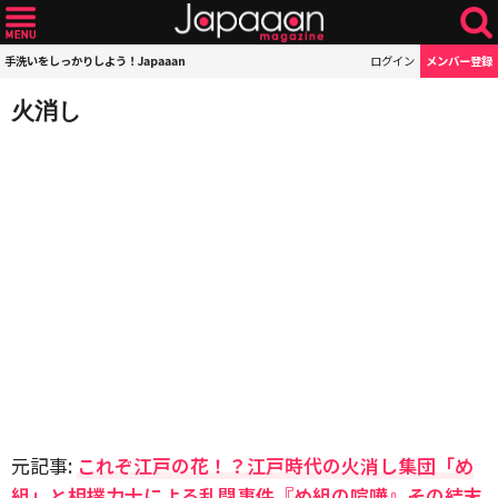
手洗いをしっかりしよう！Japaaan
ログイン
メンバー登録
火消し
元記事:
これぞ江戸の花！？江戸時代の火消し集団「め
組」と相撲力士による乱闘事件『め組の喧嘩』その結末