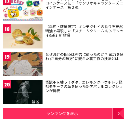
17
コインケースに！「サンリオキャラクターズ コ
インケース」第２弾
【季節・数量限定】キンモクセイの香りを天然
18
精油で再現した「スチームクリーム キンモクセ
イ&茶」新登場
なぜ浅井の旧臣は秀吉に従ったのか？ 武力を使
19
わず“自分の味方”に変えた裏工作の技法とは
怪獣革を纏う！ダダ、エレキング…ウルトラ怪
20
獣モチーフの革を使った新アパレルコレクショ
ンが発表
ランキングを表示