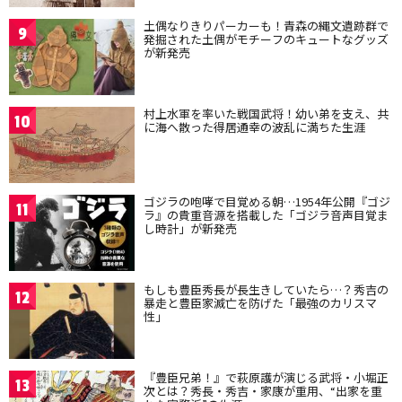
土偶なりきりパーカーも！青森の縄文遺跡群で
9
発掘された土偶がモチーフのキュートなグッズ
が新発売
村上水軍を率いた戦国武将！幼い弟を支え、共
10
に海へ散った得居通幸の波乱に満ちた生涯
ゴジラの咆哮で目覚める朝…1954年公開『ゴジ
11
ラ』の貴重音源を搭載した「ゴジラ音声目覚ま
し時計」が新発売
もしも豊臣秀長が長生きしていたら…？秀吉の
12
暴走と豊臣家滅亡を防げた「最強のカリスマ
性」
『豊臣兄弟！』で萩原護が演じる武将・小堀正
13
次とは？秀長・秀吉・家康が重用、“出家を重