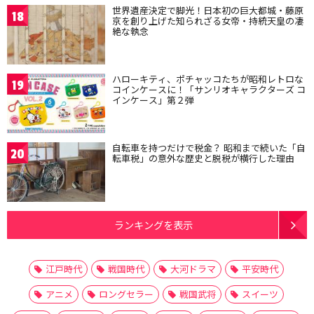
世界遺産決定で脚光！日本初の巨大都城・藤原
18
京を創り上げた知られざる女帝・持統天皇の凄
絶な執念
ハローキティ、ポチャッコたちが昭和レトロな
19
コインケースに！「サンリオキャラクターズ コ
インケース」第２弾
自転車を持つだけで税金？ 昭和まで続いた「自
20
転車税」の意外な歴史と脱税が横行した理由
ランキングを表示
江戸時代
戦国時代
大河ドラマ
平安時代
アニメ
ロングセラー
戦国武将
スイーツ