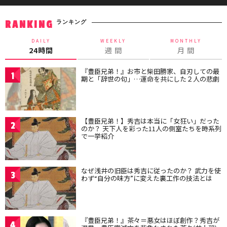
ランキング
RANKING
DAILY
WEEKLY
MONTHLY
24時間
週 間
月 間
『豊臣兄弟！』お市と柴田勝家、自刃しての最
1
期と「辞世の句」…運命を共にした２人の悲劇
【豊臣兄弟！】秀吉は本当に「女狂い」だった
2
のか？ 天下人を彩った11人の側室たちを時系列
で一挙紹介
なぜ浅井の旧臣は秀吉に従ったのか？ 武力を使
3
わず“自分の味方”に変えた裏工作の技法とは
『豊臣兄弟！』茶々＝悪女はほぼ創作？秀吉が
4