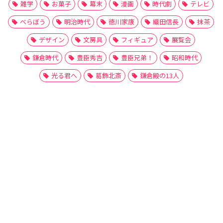
雑学
お菓子
幕末
漫画
時代劇
テレビ
べらぼう
明治時代
徳川家康
織田信長
抹茶
デザイン
文房具
フィギュア
展覧会
鎌倉時代
豊臣秀吉
豊臣兄弟！
昭和時代
光る君へ
葛飾北斎
鎌倉殿の13人