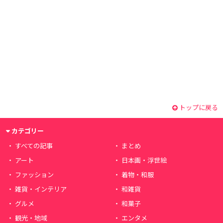
トップに戻る
カテゴリー
すべての記事
まとめ
アート
日本画・浮世絵
ファッション
着物・和服
雑貨・インテリア
和雑貨
グルメ
和菓子
観光・地域
エンタメ