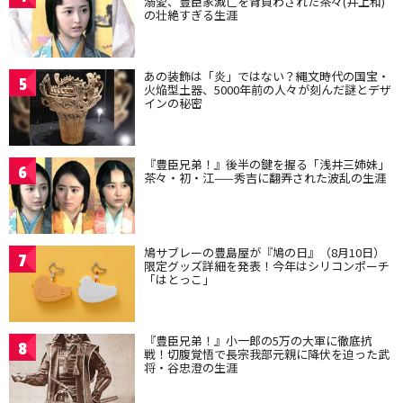
溺愛、豊臣家滅亡を背負わされた茶々(井上和)
の壮絶すぎる生涯
あの装飾は「炎」ではない？縄文時代の国宝・
5
火焔型土器、5000年前の人々が刻んだ謎とデザ
インの秘密
『豊臣兄弟！』後半の鍵を握る「浅井三姉妹」
6
茶々・初・江——秀吉に翻弄された波乱の生涯
鳩サブレーの豊島屋が『鳩の日』（8月10日）
7
限定グッズ詳細を発表！今年はシリコンポーチ
「はとっこ」
『豊臣兄弟！』小一郎の5万の大軍に徹底抗
8
戦！切腹覚悟で長宗我部元親に降伏を迫った武
将・谷忠澄の生涯