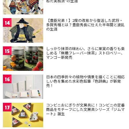
ねた実務派”の生涯
【豊臣兄弟！】2度の改易から復活した武将・
14
多賀秀種とは？豊臣秀長に仕えた半年間と波乱
の生涯
しっかり抹茶の味わい、さらに果実の香りも楽
15
しめる「無糖フレーバー抹茶」ストロベリー、
マンゴー新発売
日本の四季折々の植物や情景を描くことに相応
16
しい色を集めた水彩色鉛筆『色辞典』が新発
売！
コンビニおにぎりが文房具に！コンビニの定番
17
商品をモチーフにした文房具シリーズ『ジムマ
ート』誕生